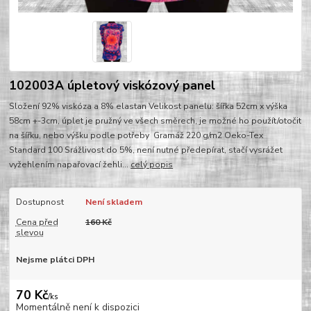
102003A úpletový viskózový panel
Složení 92% viskóza a 8% elastan Velikost panelu: šířka 52cm x výška
58cm +-3cm, úplet je pružný ve všech směrech, je možné ho použít/otočit
na šířku, nebo výšku podle potřeby Gramáž 220 g/m2 Oeko-Tex
Standard 100 Srážlivost do 5%, není nutné předepírat, stačí vysrážet
vyžehlením napařovací žehli...
celý popis
Dostupnost
Není skladem
Cena před
160 Kč
slevou
Nejsme plátci DPH
70 Kč
/
ks
Momentálně není k dispozici