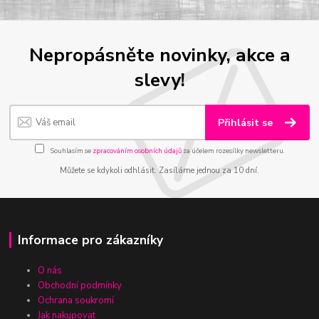
Nepropásněte novinky, akce a
slevy!
Přihlásit se
Souhlasím se
zpracováním osobních údajů
za účelem rozesílky newsletteru.
Můžete se kdykoli odhlásit. Zasíláme jednou za 10 dní.
Informace pro zákazníky
O nás
Obchodní podmínky
Ochrana soukromí
Jak nakupovat