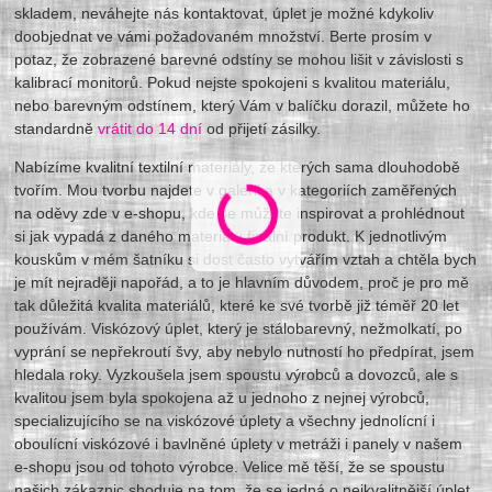
skladem, neváhejte nás kontaktovat, úplet je možné kdykoliv
doobjednat ve vámi požadovaném množství. Berte prosím v
potaz, že zobrazené barevné odstíny se mohou lišit v závislosti s
kalibrací monitorů. Pokud nejste spokojeni s kvalitou materiálu,
nebo barevným odstínem, který Vám v balíčku dorazil, můžete ho
standardně
vrátit do 14 dní
od přijetí zásilky.
Nabízíme kvalitní textilní materiály, ze kterých sama dlouhodobě
tvořím. Mou tvorbu najdete v galerii a v kategoriích zaměřených
na oděvy zde v e-shopu, kde se můžete inspirovat a prohlédnout
si jak vypadá z daného materiálu finální produkt. K jednotlivým
kouskům v mém šatníku si dost často vytvářím vztah a chtěla bych
je mít nejraději napořád, a to je hlavním důvodem, proč je pro mě
tak důležitá kvalita materiálů, které ke své tvorbě již téměř 20 let
používám. Viskózový úplet, který je stálobarevný, nežmolkatí, po
vyprání se nepřekroutí švy, aby nebylo nutností ho předpírat, jsem
hledala roky. Vyzkoušela jsem spoustu výrobců a dovozců, ale s
kvalitou jsem byla spokojena až u jednoho z nejnej výrobců,
specializujícího se na viskózové úplety a všechny jednolícní i
oboulícní viskózové i bavlněné úplety v metráži i panely v našem
e-shopu jsou od tohoto výrobce. Velice mě těší, že se spoustu
našich zákaznic shoduje na tom, že se jedná o nejkvalitnější úplet