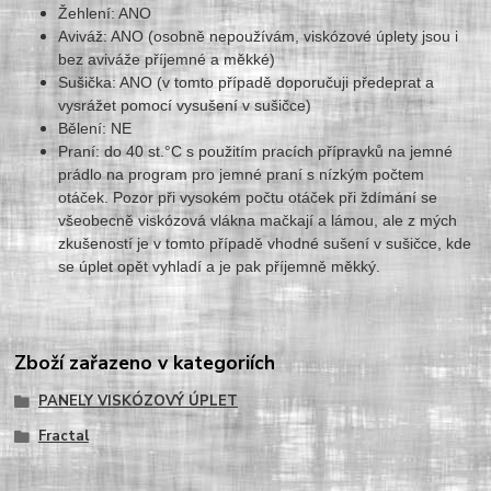
Žehlení: ANO
Aviváž: ANO (osobně nepoužívám, viskózové úplety jsou i
bez aviváže příjemné a měkké)
Sušička: ANO (v tomto případě doporučuji předeprat a
vysrážet pomocí vysušení v sušičce)
Bělení: NE
Praní: do 40 st.°C s použitím pracích přípravků na jemné
prádlo na program pro jemné praní s nízkým počtem
otáček. Pozor při vysokém počtu otáček při ždímání se
všeobecně viskózová vlákna mačkají a lámou, ale z mých
zkušeností je v tomto případě vhodné sušení v sušičce, kde
se úplet opět vyhladí a je pak příjemně měkký.
Zboží zařazeno v kategoriích
PANELY VISKÓZOVÝ ÚPLET
Fractal