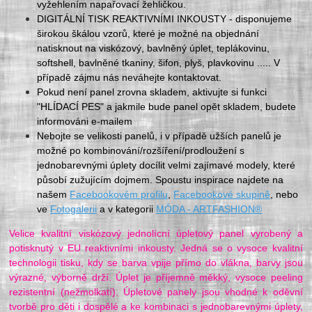
vyžehlením napařovací žehličkou.
DIGITÁLNÍ TISK REAKTIVNÍMI INKOUSTY - disponujeme
širokou škálou vzorů, které je možné na objednání
natisknout na viskózový, bavlněný úplet, teplákovinu,
softshell, bavlněné tkaniny, šifon, plyš, plavkovinu ..... V
případě zájmu nás neváhejte kontaktovat.
Pokud není panel zrovna skladem, aktivujte si funkci
"HLÍDACÍ PES" a jakmile bude panel opět skladem, budete
informováni e-mailem
Nebojte se velikosti panelů, i v případě užších panelů je
možné po kombinování/rozšíření/prodloužení s
jednobarevnými úplety docílit velmi zajímavé modely, které
působí zužujícím dojmem. Spoustu inspirace najdete na
našem
Facebookovém profilu
,
Facebookové skupině
, nebo
ve
Fotogalerii
a v kategorii
MÓDA - ARTFASHION®
Velice kvalitní viskózový jednolícní úpletový panel vyrobený a
potisknutý v EU reaktivními inkousty. Jedná se o vysoce kvalitní
technologii tisku, kdy se barva vpije přímo do vlákna, barvy jsou
výrazné, výborně drží. Úplet je příjemně měkký, vysoce peeling
rezistentní (nežmolkatí). Úpletové panely jsou vhodné k oděvní
tvorbě pro děti i dospělé a ke kombinaci s jednobarevnými úplety,