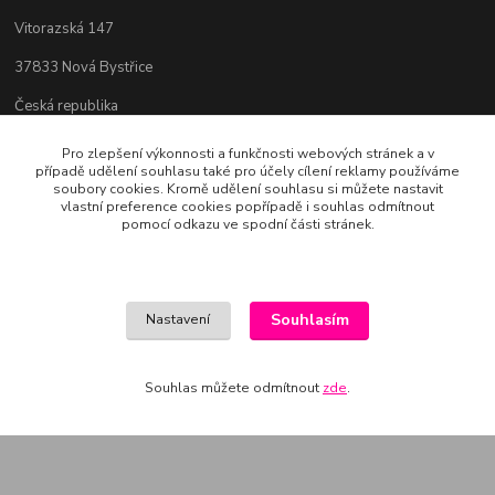
Vitorazská 147
37833 Nová Bystřice
Česká republika
Pro zlepšení výkonnosti a funkčnosti webových stránek a v
případě udělení souhlasu také pro účely cílení reklamy používáme
Kontakty
soubory cookies. Kromě udělení souhlasu si můžete nastavit
vlastní preference cookies popřípadě i souhlas odmítnout
pomocí odkazu ve spodní části stránek.
Bc. Věra Pospíchalová
+420 608 223 558
(Po-Ne, 10-19 hod.)
art-mania@email.cz
Souhlasím
Nastavení
Souhlas můžete odmítnout
zde
.
Vytvořeno na
Eshop-rychle.cz