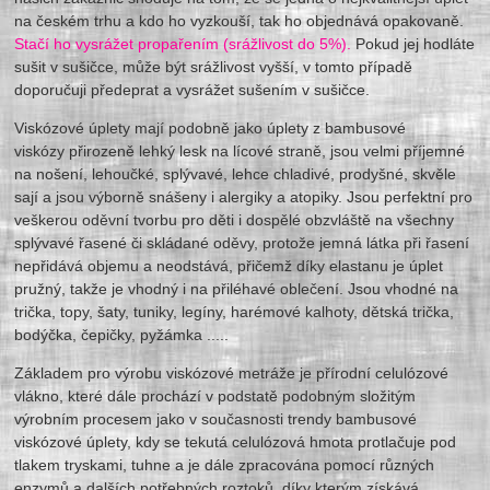
na českém trhu a kdo ho vyzkouší, tak ho objednává opakovaně.
Stačí ho vysrážet propařením (srážlivost do 5%).
Pokud jej hodláte
sušit v sušičce, může být srážlivost vyšší, v tomto případě
doporučuji předeprat a vysrážet sušením v sušičce.
Viskózové úplety mají podobně jako úplety z bambusové
viskózy přirozeně lehký lesk na lícové straně, jsou velmi příjemné
na nošení, lehoučké, splývavé, lehce chladivé, prodyšné, skvěle
sají a jsou výborně snášeny i alergiky a atopiky. Jsou perfektní pro
veškerou oděvní tvorbu pro děti i dospělé obzvláště na všechny
splývavé řasené či skládané oděvy, protože jemná látka při řasení
nepřidává objemu a neodstává, přičemž díky elastanu je úplet
pružný, takže je vhodný i na přiléhavé oblečení. Jsou vhodné na
trička, topy, šaty, tuniky, legíny, harémové kalhoty, dětská trička,
bodýčka, čepičky, pyžámka .....
Základem pro výrobu viskózové metráže je přírodní celulózové
vlákno, které dále prochází v podstatě podobným složitým
výrobním procesem jako v současnosti trendy bambusové
viskózové úplety, kdy se tekutá celulózová hmota protlačuje pod
tlakem tryskami, tuhne a je dále zpracována pomocí různých
enzymů a dalších potřebných roztoků, díky kterým získává