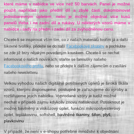
které máme v nabídce ve více než 50 barvách. Panel je možné
použít například jako přední díl a zbylé části dokombinovat
jednobarevným úpletem, nebo je možné objednat více kusů
panelů třeba i na zadní díl a rukávy. U některých vzorů máme v
nabídce i sady na přední i zadní díl za zvýhodněnou cenu.
Chcete-li se inspirovat vším tím, co z našich materiálů tvořím já a další
šikovné tvořilky, přidejte se do naší
Facebookové skupiny
a pochlubte
se zde již brzy nějakým povedeným kouskem. Chcete-li se nechat
informovat o našich novinkách, staňte se fanoušky našeho
Facebookového profilu
, nebo se přidejte k dalším zájemcům o zasílání
našeho newsletteru.
Velkou výhodou našich digitálně potištěných úpletů je široká škála
vzorů, kterými disponujeme, postupně je zařazujeme do výroby a
rozšiřujeme jejich nabídku. Vyprodané vzory je tudíž možné
nechat v případě zájmu kdykoliv znovu natisknout. Potisknout je
možné bavlněný a viskózový úplet, funkční mikropolyesterový
úplet, teplákovinu, softshell,
bavlněné tkaniny, šifon, plyš,
plavkovinu
........
V případě, že není v e-shopu potřebné množství k objednání