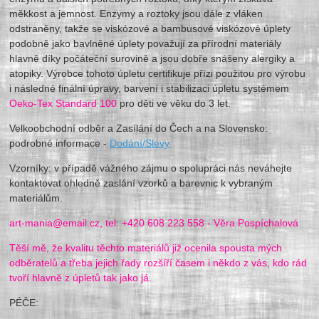
měkkost a jemnost. Enzymy a roztoky jsou dále z vláken
odstraněny, takže se viskózové a bambusové viskózové úplety
podobně jako bavlněné úplety považují za přírodní materiály
hlavně díky počáteční surovině a jsou dobře snášeny alergiky a
atopiky. Výrobce tohoto úpletu certifikuje přízi použitou pro výrobu
i následné finální úpravy, barvení i stabilizaci úpletu systémem
Oeko-Tex Standard 100
pro děti ve věku do 3 let.
Velkoobchodní odběr a Zasílání do Čech a na Slovensko:
podrobné informace -
Dodání/Slevy
Vzorníky: v případě vážného zájmu o spolupráci nás neváhejte
kontaktovat ohledně zaslání vzorků a barevnic k vybraným
materiálům.
art-mania@email.cz, tel: +420 608 223 558 - Věra Pospíchalová
Těší mě, že kvalitu těchto materiálů již ocenila spousta mých
odběratelů a třeba jejich řady rozšíří časem i někdo z vás, kdo rád
tvoří hlavně z úpletů tak jako já.
PÉČE: