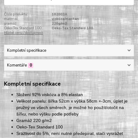
Číslo produktu:
102003A
materiál:
viskóza/elastan
gramáž:
220g/m2
Oeko-Tex Standard 100:
Oeko-Tex Standard 100
Hlídat cenu / dostupnost
Kompletní specifikace
Komentáře
0
Kompletní specifikace
Složení 92% viskóza a 8% elastan
Velikost panelu: šířka 52cm x výška 58cm +-3cm, úplet je
pružný ve všech směrech, je možné ho použít/otočit na
šířku, nebo výšku podle potřeby
Gramáž 220 g/m2
Oeko-Tex Standard 100
Srážlivost do 5%, není nutné předepírat, stačí vysrážet