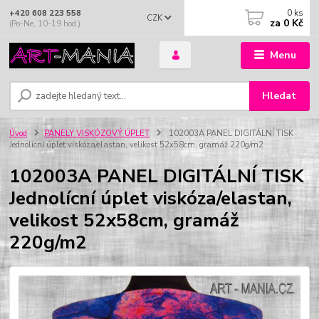
0
ks
+420 608 223 558
CZK
za
0 Kč
(Po-Ne, 10-19 hod.)
Menu
Hledat
Úvod
PANELY VISKÓZOVÝ ÚPLET
102003A PANEL DIGITÁLNÍ TISK
Jednolícní úplet viskóza/elastan, velikost 52x58cm, gramáž 220g/m2
102003A PANEL DIGITÁLNÍ TISK
Jednolícní úplet viskóza/elastan,
velikost 52x58cm, gramáž
220g/m2