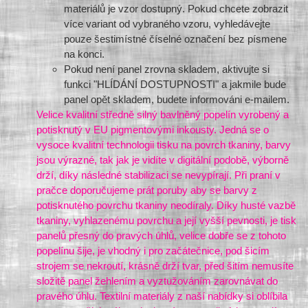
materiálů je vzor dostupný. Pokud chcete zobrazit
více variant od vybraného vzoru, vyhledávejte
pouze šestimístné číselné označení bez písmene
na konci.
Pokud není panel zrovna skladem, aktivujte si
funkci "HLÍDÁNÍ DOSTUPNOSTI" a jakmile bude
panel opět skladem, budete informováni e-mailem.
Velice kvalitní středně silný bavlněný popelín vyrobený a
potisknutý v EU pigmentovými inkousty. Jedná se o
vysoce kvalitní technologii tisku na povrch tkaniny, barvy
jsou výrazné, tak jak je vidíte v digitální podobě, výborně
drží, díky následné stabilizaci se nevypírají. Při praní v
pračce doporučujeme prát poruby aby se barvy z
potisknutého povrchu tkaniny neodíraly. Díky husté vazbě
tkaniny, vyhlazenému povrchu a její vyšší pevnosti, je tisk
panelů přesný do pravých úhlů, velice dobře se z tohoto
popelínu šije, je vhodný i pro začátečnice, pod šicím
strojem se nekroutí, krásně drží tvar, před šitím nemusíte
složitě panel žehlením a vyztužováním zarovnávat do
pravého úhlu. Textilní materiály z naší nabídky si oblíbila