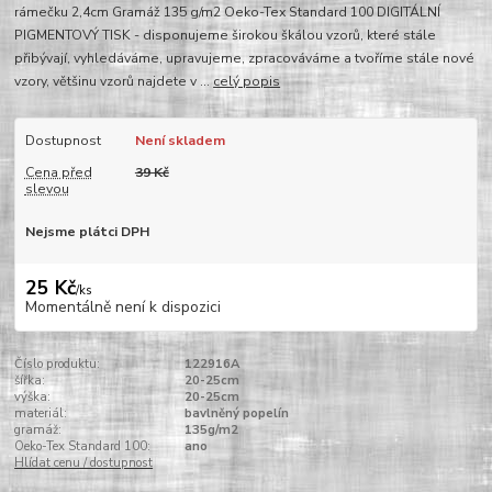
rámečku 2,4cm Gramáž 135 g/m2 Oeko-Tex Standard 100 DIGITÁLNÍ
PIGMENTOVÝ TISK - disponujeme širokou škálou vzorů, které stále
přibývají, vyhledáváme, upravujeme, zpracováváme a tvoříme stále nové
vzory, většinu vzorů najdete v ...
celý popis
Dostupnost
Není skladem
Cena před
39 Kč
slevou
Nejsme plátci DPH
25 Kč
/
ks
Momentálně není k dispozici
Číslo produktu:
122916A
šířka:
20-25cm
výška:
20-25cm
materiál:
bavlněný popelín
gramáž:
135g/m2
Oeko-Tex Standard 100:
ano
Hlídat cenu / dostupnost