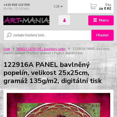
0
ks
+420 608 223 558
CZK
za
0 Kč
(Po-Ne, 10-19 hod.)
Menu
Hledat
Úvod
PANELY LÁTKOVÉ - bavlněný satén
122916A PANEL bavlněný
popelín, velikost 25x25cm, gramáž 135g/m2, digitální tisk
122916A PANEL bavlněný
popelín, velikost 25x25cm,
gramáž 135g/m2, digitální tisk