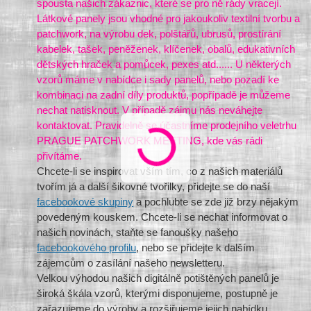
spousta našich zákaznic, které se pro ně rády vracejí.
Látkové panely jsou vhodné pro jakoukoliv textilní tvorbu a
patchwork, na výrobu dek, polštářů, ubrusů, prostírání
kabelek, tašek, peněženek, klíčenek, obalů, edukativních
dětských hraček a pomůcek, pexes atd...... U některých
vzorů máme v nabídce i sady panelů, nebo pozadí ke
kombinaci na zadní díly produktů, popřípadě je můžeme
nechat natisknout. V případě zájmu nás neváhejte
kontaktovat. Pravidelně se účastníme prodejního veletrhu
PRAGUE PATCHWORK MEETING, kde vás rádi
přivítáme.
Chcete-li se inspirovat vším tím, co z našich materiálů
tvořím já a další šikovné tvořilky, přidejte se do naší
facebookové skupiny
a pochlubte se zde již brzy nějakým
povedeným kouskem. Chcete-li se nechat informovat o
našich novinách, staňte se fanoušky našeho
facebookového profilu
, nebo se přidejte k dalším
zájemcům o zasílání našeho newsletteru.
Velkou výhodou našich digitálně potištěných panelů je
široká škála vzorů, kterými disponujeme, postupně je
zařazujeme do výroby a rozšiřujeme jejich nabídku.