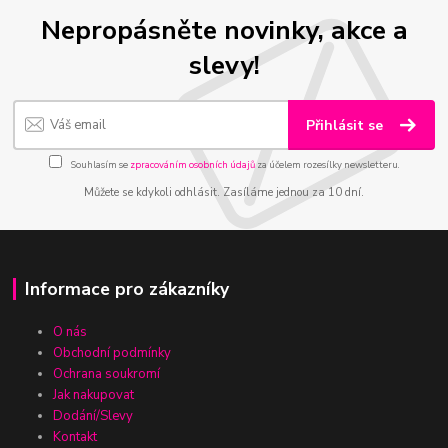
Nepropásněte novinky, akce a
slevy!
Přihlásit se
Souhlasím se
zpracováním osobních údajů
za účelem rozesílky newsletteru.
Můžete se kdykoli odhlásit. Zasíláme jednou za 10 dní.
Informace pro zákazníky
O nás
Obchodní podmínky
Ochrana soukromí
Jak nakupovat
Dodání/Slevy
Kontakt