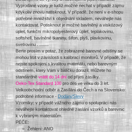
Vyprodané vzory je tudíž možné nechat v případě zájmu
kdykoliv znovu natisknout. V případě, že není v e-shopu
potřebné množství k objednání skladem, neváhejte nás
kontaktovat. Potisknout je možné bavlněný a viskózový
úplet, funkční mikropolyesterový úplet, teplákovinu,
softshell, bavlněné tkaniny, šifon, plyš, plavkovinu,
svetrovinu . ........
Berte prosím v potaz, že zobrazené barevné odstíny se
mohou lišit v závislosti s kalibrací monitorů. V případě, že
nejste spokojeni s kvalitou materiálu, nebo barevným
odstínem, který Vám v balíčku dorazil, můžete ho
standardně
vrátit do 14 dní
od přijetí zásilky.
Oeko-Tex Standard 100
pro děti ve věku do 3 let.
Velkoobchodní odběr a Zasílání do Čech a na Slovensko:
podrobné informace -
Dodání/Slevy
Vzorníky: v případě vážného zájmu o spolupráci nás
neváhejte kontaktovat ohledně zaslání vzorků a barevnic
k vybraným materiálům.
PÉČE:
Žehlení: ANO