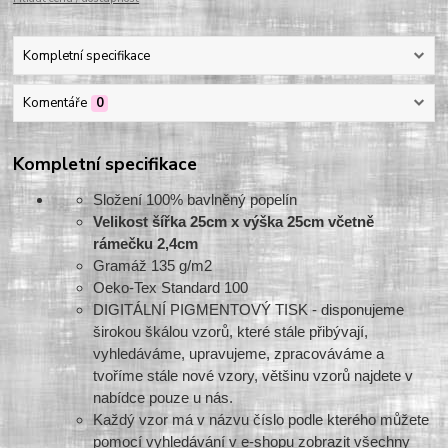
Kompletní specifikace
Komentáře
0
Kompletní specifikace
Složení 100% bavlněný popelín
Velikost šířka 25cm x výška 25cm včetně
rámečku 2,4cm
Gramáž 135 g/m2
Oeko-Tex Standard 100
DIGITÁLNÍ PIGMENTOVÝ TISK - disponujeme
širokou škálou vzorů, které stále přibývají,
vyhledáváme, upravujeme, zpracováváme a
tvoříme stále nové vzory, většinu vzorů najdete v
nabídce pouze u nás.
Každý vzor má v názvu číslo podle kterého můžete
pomocí vyhledávání v e-shopu zobrazit všechny