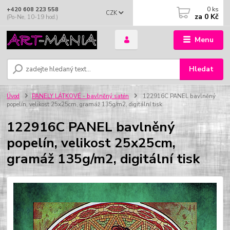
0
ks
+420 608 223 558
CZK
za
0 Kč
(Po-Ne, 10-19 hod.)
Menu
Hledat
Úvod
PANELY LÁTKOVÉ - bavlněný satén
122916C PANEL bavlněný
popelín, velikost 25x25cm, gramáž 135g/m2, digitální tisk
122916C PANEL bavlněný
popelín, velikost 25x25cm,
gramáž 135g/m2, digitální tisk