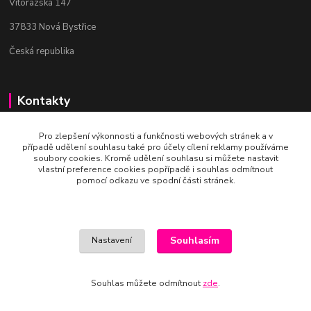
Vitorazská 147
37833 Nová Bystřice
Česká republika
Kontakty
Bc. Věra Pospíchalová
Pro zlepšení výkonnosti a funkčnosti webových stránek a v
+420 608 223 558
případě udělení souhlasu také pro účely cílení reklamy používáme
(Po-Ne, 10-19 hod.)
soubory cookies. Kromě udělení souhlasu si můžete nastavit
vlastní preference cookies popřípadě i souhlas odmítnout
pomocí odkazu ve spodní části stránek.
art-mania@email.cz
Souhlasím
Nastavení
Vytvořeno na
Eshop-rychle.cz
Souhlas můžete odmítnout
zde
.