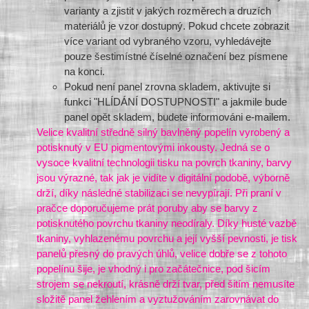
varianty a zjistit v jakých rozměrech a druzích
materiálů je vzor dostupný. Pokud chcete zobrazit
více variant od vybraného vzoru, vyhledávejte
pouze šestimístné číselné označení bez písmene
na konci.
Pokud není panel zrovna skladem, aktivujte si
funkci "HLÍDÁNÍ DOSTUPNOSTI" a jakmile bude
panel opět skladem, budete informováni e-mailem.
Velice kvalitní středně silný bavlněný popelín vyrobený a
potisknutý v EU pigmentovými inkousty. Jedná se o
vysoce kvalitní technologii tisku na povrch tkaniny, barvy
jsou výrazné, tak jak je vidíte v digitální podobě, výborně
drží, díky následné stabilizaci se nevypírají. Při praní v
pračce doporučujeme prát poruby aby se barvy z
potisknutého povrchu tkaniny neodíraly. Díky husté vazbě
tkaniny, vyhlazenému povrchu a její vyšší pevnosti, je tisk
panelů přesný do pravých úhlů, velice dobře se z tohoto
popelínu šije, je vhodný i pro začátečnice, pod šicím
strojem se nekroutí, krásně drží tvar, před šitím nemusíte
složitě panel žehlením a vyztužováním zarovnávat do