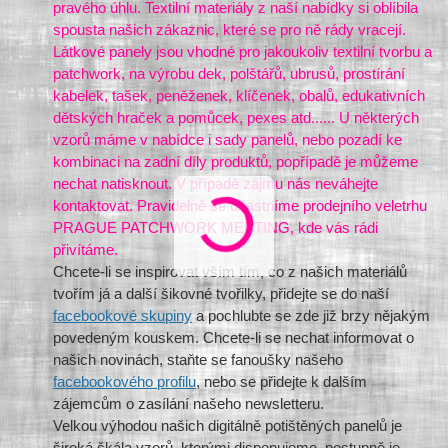
pravého úhlu. Textilní materiály z naší nabídky si oblíbila
spousta našich zákaznic, které se pro ně rády vracejí.
Látkové panely jsou vhodné pro jakoukoliv textilní tvorbu a
patchwork, na výrobu dek, polštářů, ubrusů, prostírání
kabelek, tašek, peněženek, klíčenek, obalů, edukativních
dětských hraček a pomůcek, pexes atd...... U některých
vzorů máme v nabídce i sady panelů, nebo pozadí ke
kombinaci na zadní díly produktů, popřípadě je můžeme
nechat natisknout. V případě zájmu nás neváhejte
kontaktovat. Pravidelně se účastníme prodejního veletrhu
PRAGUE PATCHWORK MEETING, kde vás rádi
přivítáme.
Chcete-li se inspirovat vším tím, co z našich materiálů
tvořím já a další šikovné tvořilky, přidejte se do naší
facebookové skupiny
a pochlubte se zde již brzy nějakým
povedeným kouskem. Chcete-li se nechat informovat o
našich novinách, staňte se fanoušky našeho
facebookového profilu
, nebo se přidejte k dalším
zájemcům o zasílání našeho newsletteru.
Velkou výhodou našich digitálně potištěných panelů je
široká škála vzorů, kterými disponujeme, postupně je