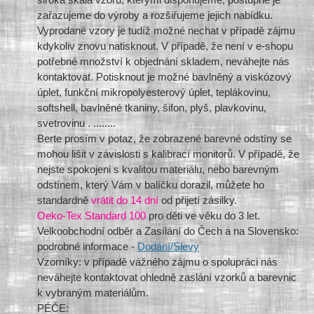
zařazujeme do výroby a rozšiřujeme jejich nabídku.
Vyprodané vzory je tudíž možné nechat v případě zájmu
kdykoliv znovu natisknout. V případě, že není v e-shopu
potřebné množství k objednání skladem, neváhejte nás
kontaktovat. Potisknout je možné bavlněný a viskózový
úplet, funkční mikropolyesterový úplet, teplákovinu,
softshell, bavlněné tkaniny, šifon, plyš, plavkovinu,
svetrovinu . ........
Berte prosím v potaz, že zobrazené barevné odstíny se
mohou lišit v závislosti s kalibrací monitorů. V případě, že
nejste spokojeni s kvalitou materiálu, nebo barevným
odstínem, který Vám v balíčku dorazil, můžete ho
standardně
vrátit do 14 dní
od přijetí zásilky.
Oeko-Tex Standard 100
pro děti ve věku do 3 let.
Velkoobchodní odběr a Zasílání do Čech a na Slovensko:
podrobné informace -
Dodání/Slevy
Vzorníky: v případě vážného zájmu o spolupráci nás
neváhejte kontaktovat ohledně zaslání vzorků a barevnic
k vybraným materiálům.
PÉČE: