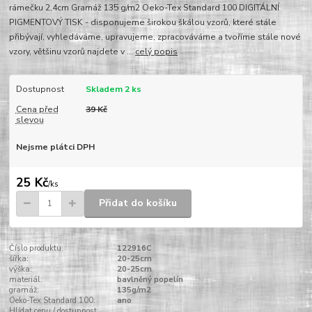
rámečku 2,4cm Gramáž 135 g/m2 Oeko-Tex Standard 100 DIGITÁLNÍ
PIGMENTOVÝ TISK - disponujeme širokou škálou vzorů, které stále
přibývají, vyhledáváme, upravujeme, zpracováváme a tvoříme stále nové
vzory, většinu vzorů najdete v ...
celý popis
Dostupnost
Skladem 2 ks
Cena před
39 Kč
slevou
Nejsme plátci DPH
25 Kč
/
ks
Přidat do košíku
Číslo produktu:
122916C
šířka:
20-25cm
výška:
20-25cm
materiál:
bavlněný popelín
gramáž:
135g/m2
Oeko-Tex Standard 100:
ano
Hlídat cenu / dostupnost