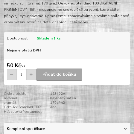
rámečku 2cm Gramáž 170 g/m2 Oeko-Tex Standard 100 DIGITÁLNÍ
PIGMENTOVÝ TISK - disponujeme širokou škálou vzorů, které stále
přibývají, vyhledáváme, upravujeme, zpracováváme a tvoříme stále nové
vzory, většinu vzorů najdete v nabídc...
celý popis
Dostupnost
Skladem 1 ks
Nejsme plátci DPH
50 Kč
/
ks
Přidat do košíku
Číslo produktu:
123402A
materiál:
bavlněný satén
gramáž:
170g/m2
Oeko-Tex Standard 100:
ano
Hlídat cenu / dostupnost
Kompletní specifikace