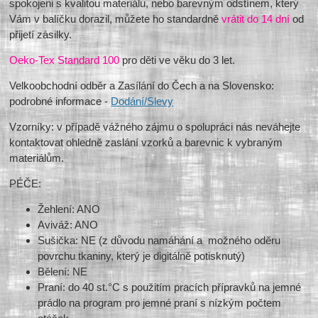
spokojeni s kvalitou materiálu, nebo barevným odstínem, který
Vám v balíčku dorazil, můžete ho standardně
vrátit do 14 dní
od
přijetí zásilky.
Oeko-Tex Standard 100
pro děti ve věku do 3 let.
Velkoobchodní odběr a Zasílání do Čech a na Slovensko:
podrobné informace -
Dodání/Slevy
Vzorníky: v případě vážného zájmu o spolupráci nás neváhejte
kontaktovat ohledně zaslání vzorků a barevnic k vybraným
materiálům.
PÉČE:
Žehlení: ANO
Aviváž: ANO
Sušička: NE (z důvodu namáhání a možného oděru
povrchu tkaniny, který je digitálně potisknutý)
Bělení: NE
Praní: do 40 st.°C s použitím pracích přípravků na jemné
prádlo na program pro jemné praní s nízkým počtem