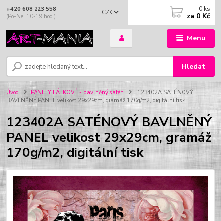
0
ks
+420 608 223 558
CZK
za
0 Kč
(Po-Ne, 10-19 hod.)
Menu
Hledat
Úvod
PANELY LÁTKOVÉ - bavlněný satén
123402A SATÉNOVÝ
BAVLNĚNÝ PANEL velikost 29x29cm, gramáž 170g/m2, digitální tisk
123402A SATÉNOVÝ BAVLNĚNÝ
PANEL velikost 29x29cm, gramáž
170g/m2, digitální tisk