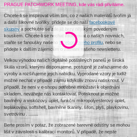
PRAGUE PATCHWORK MEETING, kde vás rádi přivítáme.
Chcete-li se inspirovat vším tím, co z našich materiálů tvořím já
a další šikovné tvořilky, přidejte se do naší
facebookové
skupiny
a pochlubte se zde již brzy nějakým povedeným
kouskem. Chcete-li se nechat informovat o našich novinách,
staňte se fanoušky našeho
facebookového profilu
, nebo se
přidejte k dalším zájemcům o zasílání našeho newsletteru.
Velkou výhodou našich digitálně potištěných panelů je široká
škála vzorů, kterými disponujeme, postupně je zařazujeme do
výroby a rozšiřujeme jejich nabídku. Vyprodané vzory je tudíž
možné nechat v případě zájmu kdykoliv znovu natisknout. V
případě, že není v e-shopu potřebné množství k objednání
skladem, neváhejte nás kontaktovat. Potisknout je možné
bavlněný a viskózový úplet, funkční mikropolyesterový úplet,
teplákovinu, softshell, bavlněné tkaniny, šifon, plyš, plavkovinu,
svetrovinu . ........
Berte prosím v potaz, že zobrazené barevné odstíny se mohou
lišit v závislosti s kalibrací monitorů. V případě, že nejste