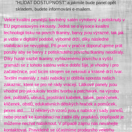
"HLÍDAT DOSTUPNOST" a jakmile bude panel opět
skladem, budete informováni e-mailem.
Velice kvalitní pevnější bavlněný satén vyrobený a potisknutý v
EU pigmentovými inkousty. Jedná se o vysoce kvalitní
technologii tisku na povrch tkaniny, barvy jsou výrazné, tak jak
je vidíte v digitální podobě, výborně drží, díky následné
stabilizaci se nevypírají. Při praní v pračce doporučujeme prát
poruby aby se barvy z potisknutého povrchu tkaniny neodíraly.
Díky husté vazbě tkaniny, vyhlazenému povrchu a vyšší
gramáži se z tohoto saténu velice dobře šije, je vhodný i pro
začátečnice, pod šicím strojem se nekroutí a krásně drží tvar.
Textilní materiály z naší nabídky si oblíbila spousta našich
zákaznic, které se pro ně rády vracejí. Látkové panely jsou
vhodné pro jakoukoliv textilní tvorbu a patchwork, na výrobu
dek, polštářů, ubrusů, prostírání kabelek, tašek, peněženek,
klíčenek, obalů, edukativních dětských hraček a pomůcek,
pexes atd...... U některých vzorů jsou v nabídce i sady panelů,
nebo pozadí ke kombinaci na zadní díly produktů, popřípadě je
můžeme nechat natisknout. V případě zájmu nás neváhejte
kontaktovat. Pravidelně se účastníme prodejního veletrhu