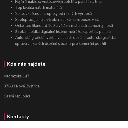
Nejširší nabídka viskózových úpletů a panelů na trhu
Top kvalita našich materiálů
20 let zkušeností s úplety od různých výrobců
Spolupracujeme s výrobci a tiskárnami pouze v EU
Oeko-tex Standard 100 u většiny materiálů samozřejmostí
Široká nabídka digitálně tištěné metráže, raportů a panelů
Autorská grafická tvorba vlastních dezénů, autorská grafická
úprava získaných dezénů s licencí pro komerční použití
Kde nás najdete
Vitorazská 147
37833 Nová Bystřice
Česká republika
Kontakty