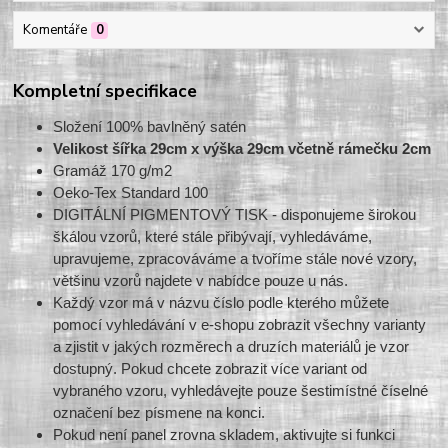
Komentáře
0
Kompletní specifikace
Složení 100% bavlněný satén
Velikost šířka 29cm x výška 29cm včetně rámečku 2cm
Gramáž 170 g/m2
Oeko-Tex Standard 100
DIGITÁLNÍ PIGMENTOVÝ TISK - disponujeme širokou
škálou vzorů, které stále přibývají, vyhledáváme,
upravujeme, zpracováváme a tvoříme stále nové vzory,
většinu vzorů najdete v nabídce pouze u nás.
Každý vzor má v názvu číslo podle kterého můžete
pomocí vyhledávání v e-shopu zobrazit všechny varianty
a zjistit v jakých rozměrech a druzích materiálů je vzor
dostupný. Pokud chcete zobrazit více variant od
vybraného vzoru, vyhledávejte pouze šestimístné číselné
označení bez písmene na konci.
Pokud není panel zrovna skladem, aktivujte si funkci