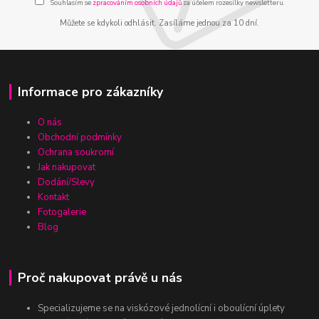
Souhlasím se
zpracováním osobních údajů
za účelem rozesílky newsletteru.
Můžete se kdykoli odhlásit. Zasíláme jednou za 10 dní.
Informace pro zákazníky
O nás
Obchodní podmínky
Ochrana soukromí
Jak nakupovat
Dodání/Slevy
Kontakt
Fotogalerie
Blog
Proč nakupovat právě u nás
Specializujeme se na viskózové jednolícní i oboulícní úplety