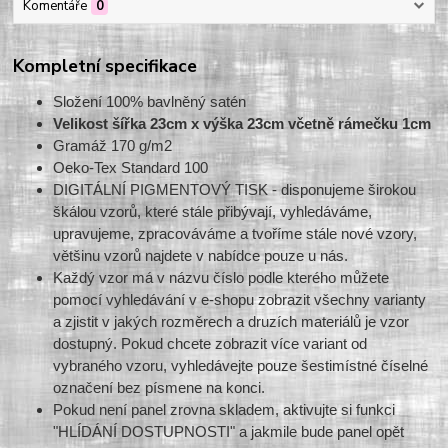
Komentáře
0
Kompletní specifikace
Složení 100% bavlněný satén
Velikost šířka 23cm x výška 23cm včetně rámečku 1cm
Gramáž 170 g/m2
Oeko-Tex Standard 100
DIGITÁLNÍ PIGMENTOVÝ TISK - disponujeme širokou
škálou vzorů, které stále přibývají, vyhledáváme,
upravujeme, zpracováváme a tvoříme stále nové vzory,
většinu vzorů najdete v nabídce pouze u nás.
Každý vzor má v názvu číslo podle kterého můžete
pomocí vyhledávání v e-shopu zobrazit všechny varianty
a zjistit v jakých rozměrech a druzích materiálů je vzor
dostupný. Pokud chcete zobrazit více variant od
vybraného vzoru, vyhledávejte pouze šestimístné číselné
označení bez písmene na konci.
Pokud není panel zrovna skladem, aktivujte si funkci
"HLÍDÁNÍ DOSTUPNOSTI" a jakmile bude panel opět