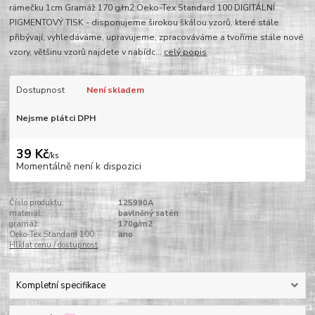
rámečku 1cm Gramáž 170 g/m2 Oeko-Tex Standard 100 DIGITÁLNÍ
PIGMENTOVÝ TISK - disponujeme širokou škálou vzorů, které stále
přibývají, vyhledáváme, upravujeme, zpracováváme a tvoříme stále nové
vzory, většinu vzorů najdete v nabídc...
celý popis
Dostupnost
Není skladem
Nejsme plátci DPH
39 Kč
/
ks
Momentálně není k dispozici
Číslo produktu:
125990A
materiál:
bavlněný satén
gramáž:
170g/m2
Oeko-Tex Standard 100:
ano
Hlídat cenu / dostupnost
Kompletní specifikace