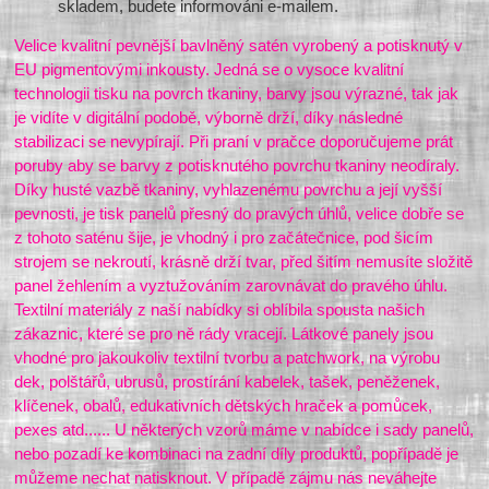
skladem, budete informováni e-mailem.
Velice kvalitní pevnější bavlněný satén vyrobený a potisknutý v
EU pigmentovými inkousty. Jedná se o vysoce kvalitní
technologii tisku na povrch tkaniny, barvy jsou výrazné, tak jak
je vidíte v digitální podobě, výborně drží, díky následné
stabilizaci se nevypírají. Při praní v pračce doporučujeme prát
poruby aby se barvy z potisknutého povrchu tkaniny neodíraly.
Díky husté vazbě tkaniny, vyhlazenému povrchu a její vyšší
pevnosti, je tisk panelů přesný do pravých úhlů, velice dobře se
z tohoto saténu šije, je vhodný i pro začátečnice, pod šicím
strojem se nekroutí, krásně drží tvar, před šitím nemusíte složitě
panel žehlením a vyztužováním zarovnávat do pravého úhlu.
Textilní materiály z naší nabídky si oblíbila spousta našich
zákaznic, které se pro ně rády vracejí. Látkové panely jsou
vhodné pro jakoukoliv textilní tvorbu a patchwork, na výrobu
dek, polštářů, ubrusů, prostírání kabelek, tašek, peněženek,
klíčenek, obalů, edukativních dětských hraček a pomůcek,
pexes atd...... U některých vzorů máme v nabídce i sady panelů,
nebo pozadí ke kombinaci na zadní díly produktů, popřípadě je
můžeme nechat natisknout. V případě zájmu nás neváhejte