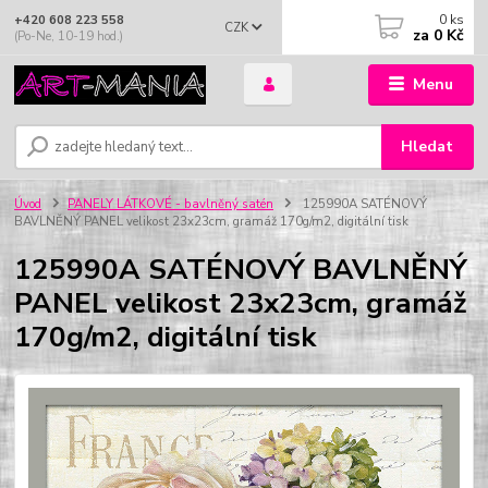
0
ks
+420 608 223 558
CZK
za
0 Kč
(Po-Ne, 10-19 hod.)
Menu
Hledat
Úvod
PANELY LÁTKOVÉ - bavlněný satén
125990A SATÉNOVÝ
BAVLNĚNÝ PANEL velikost 23x23cm, gramáž 170g/m2, digitální tisk
125990A SATÉNOVÝ BAVLNĚNÝ
PANEL velikost 23x23cm, gramáž
170g/m2, digitální tisk