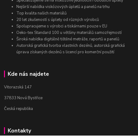
Specializujeme se na viskózové jednolícní i oboulícní úplety
Nejširší nabídka viskózových úpletů a panelů na trhu
Top kvalita našich materiálů
20 let zkušeností s úplety od různých výrobců
Spolupracujeme s výrobci a tiskárnami pouze v EU
Oeko-tex Standard 100 u většiny materiálů samozřejmostí
Široká nabídka digitálně tištěné metráže, raportů a panelů
Autorská grafická tvorba vlastních dezénů, autorská grafická
úprava získaných dezénů s licencí pro komerční použití
Kde nás najdete
Vitorazská 147
37833 Nová Bystřice
Česká republika
Kontakty