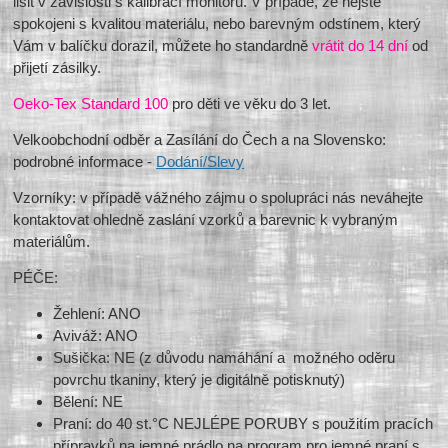
lišit v závislosti s kalibrací monitorů. V případě, že nejste
spokojeni s kvalitou materiálu, nebo barevným odstínem, který
Vám v balíčku dorazil, můžete ho standardně
vrátit do 14 dní
od
přijetí zásilky.
Oeko-Tex Standard 100
pro děti ve věku do 3 let.
Velkoobchodní odběr a Zasílání do Čech a na Slovensko:
podrobné informace -
Dodání/Slevy
Vzorníky: v případě vážného zájmu o spolupráci nás neváhejte
kontaktovat ohledně zaslání vzorků a barevnic k vybraným
materiálům.
PÉČE:
Žehlení: ANO
Aviváž: ANO
Sušička: NE (z důvodu namáhání a možného oděru
povrchu tkaniny, který je digitálně potisknutý)
Bělení: NE
Praní: do 40 st.°C NEJLÉPE PORUBY s použitím pracích
přípravků na jemné prádlo na program pro jemné praní s