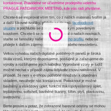
kontaktovat. Pravidelně se účastníme prodejního veletrhu
PRAGUE PATCHWORK MEETING, kde vás rádi přivítáme.
Chcete-li se inspirovat vším tím, co z našich materiálů tvořím já
a další šikovné tvořilky, přidejte se do naší
facebookové
skupiny
a pochlubte se zde již brzy nějakým povedeným
kouskem. Chcete-li se nechat informovat o našich novinách,
staňte se fanoušky našeho
facebookového profilu
, nebo se
přidejte k dalším zájemcům o zasílání našeho newsletteru.
Velkou výhodou našich digitálně potištěných panelů je široká
škála vzorů, kterými disponujeme, postupně je zařazujeme do
výroby a rozšiřujeme jejich nabídku. Vyprodané vzory je tudíž
možné nechat v případě zájmu kdykoliv znovu natisknout. V
případě, že není v e-shopu potřebné množství k objednání
skladem, neváhejte nás kontaktovat. Potisknout je možné
bavlněný a viskózový úplet, funkční mikropolyesterový úplet,
teplákovinu, softshell, bavlněné tkaniny, šifon, plyš, plavkovinu,
svetrovinu . ........
Berte prosím v potaz, že zobrazené barevné odstíny se mohou