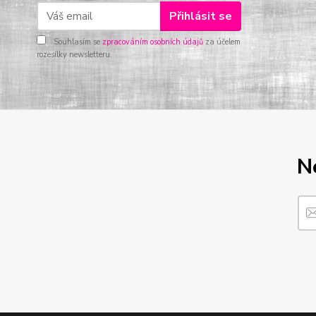
Přihlásit se
Souhlasím se
zpracováním osobních údajů
za účelem
rozesílky newsletteru.
N