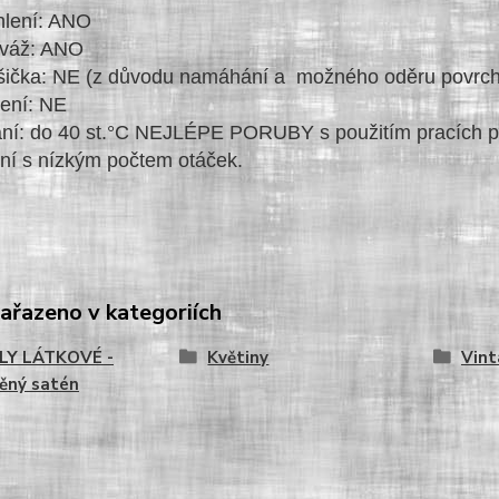
hlení: ANO
iváž: ANO
ička: NE (z důvodu namáhání a možného oděru povrchu tk
ení: NE
ní: do 40 st.°C NEJLÉPE PORUBY s použitím pracích p
ní s nízkým počtem otáček.
zařazeno v kategoriích
LY LÁTKOVÉ -
Květiny
Vin
ěný satén