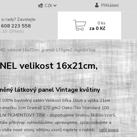
Přihlášení
CZK
 si rady? Zavolejte.
0
ks
 608 223 558
za
0 Kč
, 10-19 hod.)
elikost 16x21cm, gramáž 170g/m2, digitální tisk
L velikost 16x21cm,
něný látkový panel Vintage květiny
í 100% bavlněný satén Velikost šířka 16cm x výška 21cm
 rámečku 1cm Gramáž 170 g/m2 Oeko-Tex Standard 100
LNÍ PIGMENTOVÝ TISK - disponujeme širokou škálou vzorů,
stále přibývají, vyhledáváme, upravujeme, zpracováváme a
 stále nové vzory, většinu vzorů najdete v nabídc...
celý popis