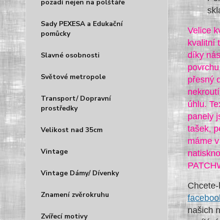
pozadí nejen na polštáře
skl
Sady PEXESA a Edukační
Velice k
pomůcky
kvalitní
díky nás
Slavné osobnosti
povrchu 
Světové metropole
přesný d
nekroutí
Transport/ Dopravní
úhlu. Te
prostředky
panely j
tašek, p
Velikost nad 35cm
máme v 
Vintage
natiskn
PATCHWO
Vintage Dámy/ Dívenky
Chcete-l
Znamení zvěrokruhu
faceboo
našich 
Zvířecí motivy