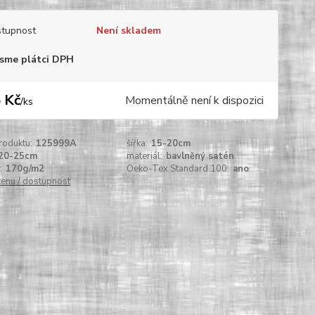
tupnost
Není skladem
sme plátci DPH
 Kč
Momentálně není k dispozici
/
ks
roduktu:
125999A
šířka:
15-20cm
20-25cm
materiál:
bavlněný satén
:
170g/m2
Oeko-Tex Standard 100:
ano
cenu / dostupnost