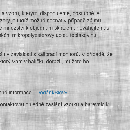
ála vzorů, kterými disponujeme, postupně je
zory je tudíž možné nechat v případě zájmu
né množství k objednání skladem, neváhejte nás
kční mikropolyesterový úplet, teplákovinu,
....
t v závislosti s kalibrací monitorů. V případě, že
který Vám v balíčku dorazil, můžete ho
bné informace -
Dodání/Slevy
ontaktovat ohledně zaslání vzorků a barevnic k