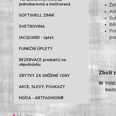
jednobarevná a melírovaná
Že
Av
SOFTSHELL ZIMNÍ
Suš
Běl
SVETROVINA
Pra
pra
JACQUARD - úplet
FUNKČNÍ ÚPLETY
REZERVACE produktů na
objednávku
Zboží 
ZBYTKY ZA SNÍŽENÉ CENY
PANE
AKCE, SLEVY, POUKAZY
bavln
MÓDA - ARTFASHION®