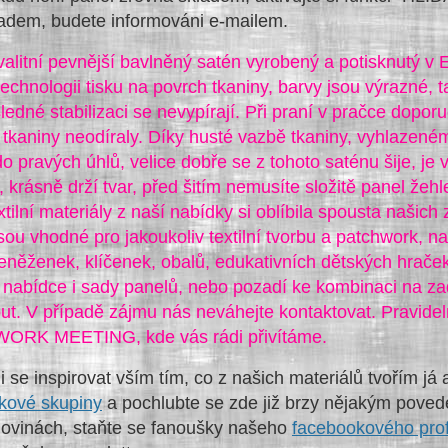
adem, budete informováni e-mailem.
valitní pevnější bavlněný satén vyrobený a potisknutý 
 technologii tisku na povrch tkaniny, barvy jsou výrazné, ta
ledné stabilizaci se nevypírají. Při praní v pračce dopo
tkaniny neodíraly. Díky husté vazbě tkaniny, vyhlazenému
o pravých úhlů, velice dobře se z tohoto saténu šije, je
, krásně drží tvar, před šitím nemusíte složitě panel ž
xtilní materiály z naší nabídky si oblíbila spousta našich
sou vhodné pro jakoukoliv textilní tvorbu a patchwork, na
eněženek, klíčenek, obalů, edukativních dětských hraček
nabídce i sady panelů, nebo pozadí ke kombinaci na za
out. V případě zájmu nás neváhejte kontaktovat. Pravid
RK MEETING, kde vás rádi přivítáme.
i se inspirovat vším tím, co z našich materiálů tvořím já a
kové skupiny
a pochlubte se zde již brzy nějakým poved
novinách, staňte se fanoušky našeho
facebookového prof