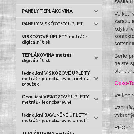
zasílání
PANELY TEPLÁKOVINA
Velkou v
zařazuj
PANELY VISKÓZOVÝ ÚPLET
kdykoliv
kontakto
VISKÓZOVÉ ÚPLETY metráž -
digitální tisk
softshell
TEPLÁKOVINA metráž -
Berte pr
digitální tisk
nejste s
standa
Jednolícní VISKÓZOVÉ ÚPLETY
metráž - jednobarevné, melír a
Oeko-Te
proužek
Velkoob
Oboulícní VISKÓZOVÉ ÚPLETY
metráž - jednobarevné
Vzorníky
vybraný
Jednolícní BAVLNĚNÉ ÚPLETY
metráž - jednobarevné a melír
PÉČE:
TEPLÁKOVINA metráž -