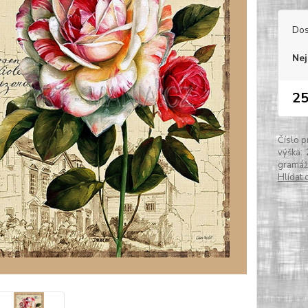
Dos
Nej
25
Číslo p
výška:
gramáž
Hlídat 