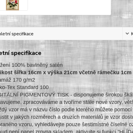
etní specifikace
tní specifikace
ožení 100% bavlněný satén
likost šířka 16cm x výška 21cm včetně rámečku 1cm
amáž 170 g/m2
ko-Tex Standard 100
ITÁLNÍ PIGMENTOVÝ TISK - disponujeme širokou škálou 
avujeme, zpracováváme a tvoříme stále nové vzory, větš
dý vzor má v názvu číslo podle kterého můžete pomocí 
jistit v jakých rozměrech a druzích materiálů je vzor dos
raného vzoru, vyhledávejte pouze šestimístné číselné 
ud není panel zrovna skladem, aktivujte si funkci "H