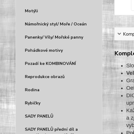
Motýli
Námořnický styl/ Moře / Oceán
Kompl
Panenky/ Víly/ Mořské panny
Pohádkové motivy
Komple
Pozadí ke KOMBINOVÁNÍ
Sl
Ve
Reprodukce obrazů
Gr
Oe
Rodina
DIG
upr
Rybičky
Kaž
SADY PANELŮ
a z
vyb
SADY PANELŮ přední díl a
Pok