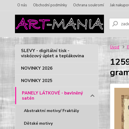
O nás
Obchodní podmínky
Ochrana soukromí
Jak nakupo
Úvod
P
SLEVY - digitální tisk -
viskózový úplet a teplákovina
125
NOVINKY 2026
gram
NOVINKY 2025
PANELY LÁTKOVÉ - bavlněný
satén
Abstraktní motivy/ Fraktály
Dětské motivy