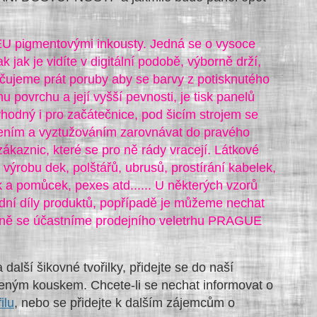
v EU pigmentovými inkousty. Jedná se o vysoce
k jak je vidíte v digitální podobě, výborně drží,
ručujeme prát poruby aby se barvy z potisknutého
 povrchu a její vyšší pevnosti, je tisk panelů
 vhodný i pro začátečnice, pod šicím strojem se
ehlením a vyztužováním zarovnávat do pravého
 zákaznic, které se pro ně rády vracejí. Látkové
 výrobu dek, polštářů, ubrusů, prostírání kabelek,
 a pomůcek, pexes atd...... U některých vzorů
dní díly produktů, popřípadě je můžeme nechat
elně se účastníme prodejního veletrhu PRAGUE
 další šikovné tvořilky, přidejte se do naší
eným kouskem. Chcete-li se nechat informovat o
ilu
, nebo se přidejte k dalším zájemcům o