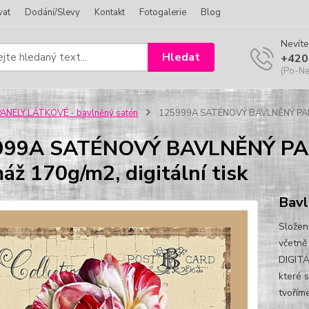
vat
Dodání/Slevy
Kontakt
Fotogalerie
Blog
Nevíte
Hledat
+420
(Po-Ne
ANELY LÁTKOVÉ - bavlněný satén
125999A SATÉNOVÝ BAVLNĚNÝ PANEL v
999A SATÉNOVÝ BAVLNĚNÝ PANE
áž 170g/m2, digitální tisk
Bavl
Složen
včetně
DIGITÁ
které 
tvoříme