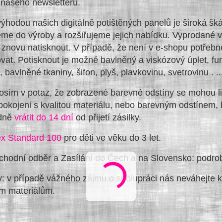
 našeho newsletteru.
ýhodou našich digitálně potištěných panelů je široká šk
eme do výroby a rozšiřujeme jejich nabídku. Vyprodané v
 znovu natisknout. V případě, že není v e-shopu potřeb
vat. Potisknout je možné bavlněný a viskózový úplet, fun
, bavlněné tkaniny, šifon, plyš, plavkovinu, svetrovinu . ....
osím v potaz, že zobrazené barevné odstíny se mohou liši
pokojeni s kvalitou materiálu, nebo barevným odstínem, 
rdně
vrátit do 14 dní
od přijetí zásilky.
x Standard 100
pro děti ve věku do 3 let.
chodní odběr a Zasílání do Čech a na Slovensko: podro
: v případě vážného zájmu o spolupráci nás neváhejte k
m materiálům.