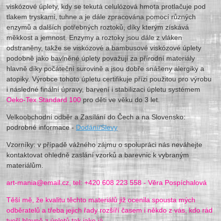
viskózové úplety, kdy se tekutá celulózová hmota protlačuje pod
tlakem tryskami, tuhne a je dále zpracována pomocí různých
enzymů a dalších potřebných roztoků, díky kterým získává
měkkost a jemnost. Enzymy a roztoky jsou dále z vláken
odstraněny, takže se viskózové a bambusové viskózové úplety
podobně jako bavlněné úplety považují za přírodní materiály
hlavně díky počáteční surovině a jsou dobře snášeny alergiky a
atopiky. Výrobce tohoto úpletu certifikuje přízi použitou pro výrobu
i následné finální úpravy, barvení i stabilizaci úpletu systémem
Oeko-Tex Standard 100
pro děti ve věku do 3 let.
Velkoobchodní odběr a Zasílání do Čech a na Slovensko:
podrobné informace -
Dodání/Slevy
Vzorníky: v případě vážného zájmu o spolupráci nás neváhejte
kontaktovat ohledně zaslání vzorků a barevnic k vybraným
materiálům.
art-mania@email.cz, tel: +420 608 223 558 - Věra Pospíchalová
Těší mě, že kvalitu těchto materiálů již ocenila spousta mých
odběratelů a třeba jejich řady rozšíří časem i někdo z vás, kdo rád
tvoří hlavně z úpletů tak jako já.