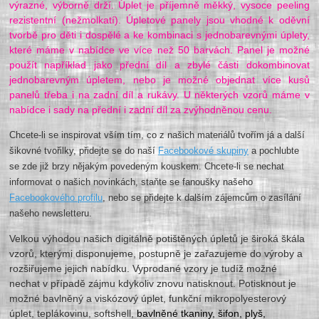
výrazné, výborně drží. Úplet je příjemně měkký, vysoce peeling
rezistentní (nežmolkatí). Úpletové panely jsou vhodné k oděvní
tvorbě pro děti i dospělé a ke kombinaci s jednobarevnými úplety,
které máme v nabídce ve více než 50 barvách. Panel je možné
použít například jako přední díl a zbylé části dokombinovat
jednobarevným úpletem, nebo je možné objednat více kusů
panelů třeba i na zadní díl a rukávy. U některých vzorů máme v
nabídce i sady na přední i zadní díl za zvýhodněnou cenu.
Chcete-li se inspirovat vším tím, co z našich materiálů tvořím já a další
šikovné tvořilky, přidejte se do naší
Facebookové skupiny
a pochlubte
se zde již brzy nějakým povedeným kouskem. Chcete-li se nechat
informovat o našich novinkách, staňte se fanoušky našeho
Facebookového profilu
, nebo se přidejte k dalším zájemcům o zasílání
našeho newsletteru.
Velkou výhodou našich digitálně potištěných úpletů je široká škála
vzorů, kterými disponujeme, postupně je zařazujeme do výroby a
rozšiřujeme jejich nabídku. Vyprodané vzory je tudíž možné
nechat v případě zájmu kdykoliv znovu natisknout. Potisknout je
možné bavlněný a viskózový úplet, funkční mikropolyesterový
úplet, teplákovinu, softshell,
bavlněné tkaniny, šifon, plyš,