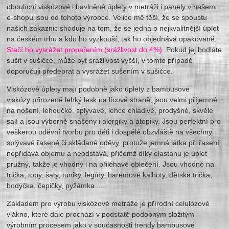
oboulícní viskózové i bavlněné úplety v metráži i panely v našem
e-shopu jsou od tohoto výrobce. Velice mě těší, že se spoustu
našich zákaznic shoduje na tom, že se jedná o nejkvalitnější úplet
na českém trhu a kdo ho vyzkouší, tak ho objednává opakovaně.
Stačí ho vysrážet propařením (srážlivost do 4%).
Pokud jej hodláte
sušit v sušičce, může být srážlivost vyšší, v tomto případě
doporučuji předeprat a vysrážet sušením v sušičce.
Viskózové úplety mají podobně jako úplety z bambusové
viskózy přirozeně lehký lesk na lícové straně, jsou velmi příjemné
na nošení, lehoučké, splývavé, lehce chladivé, prodyšné, skvěle
sají a jsou výborně snášeny i alergiky a atopiky. Jsou perfektní pro
veškerou oděvní tvorbu pro děti i dospělé obzvláště na všechny
splývavé řasené či skládané oděvy, protože jemná látka při řasení
nepřidává objemu a neodstává, přičemž díky elastanu je úplet
pružný, takže je vhodný i na přiléhavé oblečení. Jsou vhodné na
trička, topy, šaty, tuniky, legíny, harémové kalhoty, dětská trička,
bodýčka, čepičky, pyžámka .....
Základem pro výrobu viskózové metráže je přírodní celulózové
vlákno, které dále prochází v podstatě podobným složitým
výrobním procesem jako v současnosti trendy bambusové