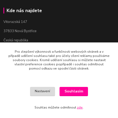
Kde nás najdete
Vitorazská 147
37833 Nová Bystřice
Česká republika
Pro zlepšení výkonnosti a funkčnosti webových stránek a v
případě udělení souhlasu také pro účely cílení reklamy používáme
Kontakty
soubory cookies. Kromě udělení souhlasu si můžete nastavit
vlastní preference cookies popřípadě i souhlas odmítnout
pomocí odkazu ve spodní části stránek.
Bc. Věra Pospíchalová
+420 608 223 558
(Po-Ne, 10-19 hod.)
art-mania@email.cz
Souhlasím
Nastavení
Souhlas můžete odmítnout
zde
.