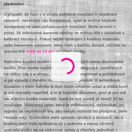
plavkovinu
........
V případě, že není v e-shopu potřebné množství k objednání
skladem, neváhejte nás kontaktovat, úplet je možné kdykoliv
doobjednat ve vámi požadovaném množství. Berte prosím v
potaz, že zobrazené barevné odstíny se mohou lišit v závislosti s
kalibrací monitorů. Pokud nejste spokojeni s kvalitou materiálu,
nebo barevným odstínem, který Vám v balíčku dorazil, můžete ho
standardně
vrátit do 14 dní
od přijetí zásilky.
Nabízíme kvalitní textilní materiály, ze kterých sama dlouhodobě
tvořím. Mou tvorbu najdete v galerii a v kategoriích zaměřených
na oděvy zde v e-shopu, kde se můžete inspirovat a prohlédnout
si jak vypadá z daného materiálu finální produkt. K jednotlivým
kouskům v mém šatníku si dost často vytvářím vztah a chtěla bych
je mít nejraději napořád, a to je hlavním důvodem, proč je pro mě
tak důležitá kvalita materiálů, které ke své tvorbě již téměř 20 let
používám. Viskózový úplet, který je stálobarevný, nežmolkatí, po
vyprání se nepřekroutí švy, aby nebylo nutností ho předpírat, jsem
hledala roky. Vyzkoušela jsem spoustu výrobců a dovozců, ale s
kvalitou jsem byla spokojena až u jednoho z nejnej výrobců,
specializujícího se na viskózové úplety a všechny jednolícní i