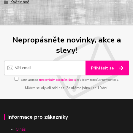
Květinové
Nepropásněte novinky, akce a
slevy!
Přihlásit se
Souhlasím se
zpracováním osobních údajů
za účelem rozesílky newsletteru.
Můžete se kdykoli odhlásit. Zasíláme jednou za 10 dní.
Informace pro zákazníky
O nás