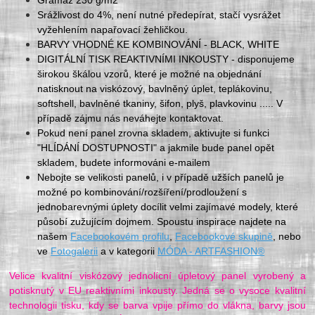
Gramáž 230 g/m2
Srážlivost do 4%, není nutné předepírat, stačí vysrážet
vyžehlením napařovací žehličkou.
BARVY VHODNÉ KE KOMBINOVÁNÍ - BLACK, WHITE
DIGITÁLNÍ TISK REAKTIVNÍMI INKOUSTY - disponujeme
širokou škálou vzorů, které je možné na objednání
natisknout na viskózový, bavlněný úplet, teplákovinu,
softshell, bavlněné tkaniny, šifon, plyš, plavkovinu ..... V
případě zájmu nás neváhejte kontaktovat.
Pokud není panel zrovna skladem, aktivujte si funkci
"HLÍDÁNÍ DOSTUPNOSTI" a jakmile bude panel opět
skladem, budete informováni e-mailem
Nebojte se velikosti panelů, i v případě užších panelů je
možné po kombinování/rozšíření/prodloužení s
jednobarevnými úplety docílit velmi zajímavé modely, které
působí zužujícím dojmem. Spoustu inspirace najdete na
našem
Facebookovém profilu
,
Facebookové skupině
, nebo
ve
Fotogalerii
a v kategorii
MÓDA - ARTFASHION®
Velice kvalitní viskózový jednolícní úpletový panel vyrobený a
potisknutý v EU reaktivními inkousty. Jedná se o vysoce kvalitní
technologii tisku, kdy se barva vpije přímo do vlákna, barvy jsou