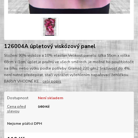
126004A úpletový viskózový panel
Složení 90% viskóza a 10% elastan Velikost panelu: šířka 55cm x výška
68cm +-1cm, úplet je pružný ve všech směrech, je možné ho použít/otočit
na šířku, nebo výšku podle potřeby Gramáž 230 g/m2 Srážlivost do 4%,
není nutné předepírat, stačí vysrážet vyžehlením napařovací žehličkou.
BARVY VHODNÉ KE...
celý popis
Dostupnost
Není skladem
Cena před
160 Kč
slevou
Nejsme plátci DPH