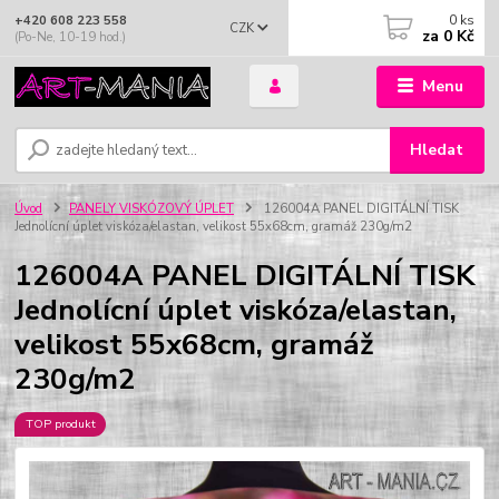
0
ks
+420 608 223 558
CZK
za
0 Kč
(Po-Ne, 10-19 hod.)
Menu
Hledat
Úvod
PANELY VISKÓZOVÝ ÚPLET
126004A PANEL DIGITÁLNÍ TISK
Jednolícní úplet viskóza/elastan, velikost 55x68cm, gramáž 230g/m2
126004A PANEL DIGITÁLNÍ TISK
Jednolícní úplet viskóza/elastan,
velikost 55x68cm, gramáž
230g/m2
TOP produkt