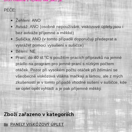
PÉČE:
Žehlení: ANO
Aviváž: ANO (osobně nepoužívám, viskózové úplety jsou i
bez aviváže příjemné a měkké)
Sušička: ANO (v tomto případě doporučuji předeprat a
vysrážet pomocí vysušení v sušičce)
Bělení: NE
Praní: do 40 st.°C s použitím pracích přípravků na jemné
prádlo na program pro jemné praní s nízkým počtem
otáček. Pozor při vysokém počtu otáček při ždímání se
všeobecně viskózová vlákna mačkají a lámou, ale z mých
zkušeností je v tomto případě vhodné sušení v sušičce, kde
se úplet opět vyhladí a je pak příjemně měkký.
Zboží zařazeno v kategoriích
PANELY VISKÓZOVÝ ÚPLET