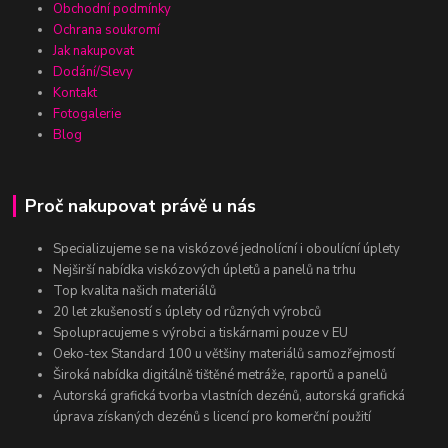
Obchodní podmínky
Ochrana soukromí
Jak nakupovat
Dodání/Slevy
Kontakt
Fotogalerie
Blog
Proč nakupovat právě u nás
Specializujeme se na viskózové jednolícní i oboulícní úplety
Nejširší nabídka viskózových úpletů a panelů na trhu
Top kvalita našich materiálů
20 let zkušeností s úplety od různých výrobců
Spolupracujeme s výrobci a tiskárnami pouze v EU
Oeko-tex Standard 100 u většiny materiálů samozřejmostí
Široká nabídka digitálně tištěné metráže, raportů a panelů
Autorská grafická tvorba vlastních dezénů, autorská grafická
úprava získaných dezénů s licencí pro komerční použití