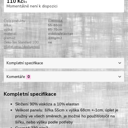
110 Kč
/
ks
Momentálně není k dispozici
Číslo produktu:
126004A
šířka:
55-60cm
výška:
65-70cm
materiál:
viskóza/elastan
gramáž:
230g/m2
Oeko-Tex Standard 100:
ne
Hlídat cenu / dostupnost
Kompletní specifikace
Komentáře
0
Kompletní specifikace
Složení 90% viskóza a 10% elastan
Velikost panelu: šířka 55cm x výška 68cm +-1cm, úplet je
pružný ve všech směrech, je možné ho použít/otočit na
šířku, nebo výšku podle potřeby