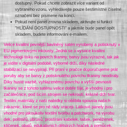
dostupný. Pokud chcete zobrazit více variant od
vybraného vzoru, vyhledávejte pouze šestimístné číselné
označení bez písmene na konci.
Pokud není panel zrovna skladem, aktivujte si funkci
"HLÍDÁNÍ DOSTUPNOSTI" a jakmile bude panel opět
skladem, budete informováni e-mailem.
Velice kvalitní pevnější bavlněný satén vyrobený a potisknutý v
EU pigmentovými inkousty. Jedná se o vysoce kvalitní
technologii tisku na povrch tkaniny, barvy jsou výrazné, tak jak
je vidíte v digitální podobě, výborně drží, díky následné
stabilizaci se nevypírají. Při praní v pračce doporučujeme prát
poruby aby se barvy z potisknutého povrchu tkaniny neodíraly.
Díky husté vazbě, vyhlazenému povrchu a vyšší pevnosti
tkaniny se z tohoto saténu velice dobře šije, je vhodný i pro
začátečnice, pod šicím strojem se nekroutí, krásně drží tvar.
Textilní materiály z naší nabídky si oblíbila spousta našich
zákaznic, které se pro ně rády vracejí. Látkové panely jsou
vhodné pro jakoukoliv textilní tvorbu a patchwork, na výrobu
dek, polštářů, ubrusů, prostírání kabelek, tašek, peněženek,
klíčenek, obalů, edukativních dětských hraček a pomůcek,