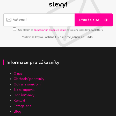
slevy!
Přihlásit se
Souhlasím se
zpracováním osobních údajů
za účelem rozesílky newsletteru.
Můžete se kdykoli odhlásit. Zasíláme jednou za 10 dní.
Informace pro zákazníky
O nás
Obchodní podmínky
Ochrana soukromí
Jak nakupovat
Dodání/Slevy
Kontakt
Fotogalerie
Blog