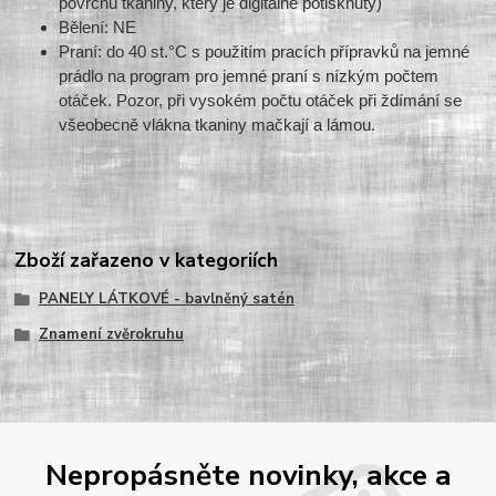
povrchu tkaniny, který je digitálně potisknutý)
Bělení: NE
Praní: do 40 st.°C s použitím pracích přípravků na jemné
prádlo na program pro jemné praní s nízkým počtem
otáček. Pozor, při vysokém počtu otáček při ždímání se
všeobecně vlákna tkaniny mačkají a lámou.
Zboží zařazeno v kategoriích
PANELY LÁTKOVÉ - bavlněný satén
Znamení zvěrokruhu
Nepropásněte novinky, akce a