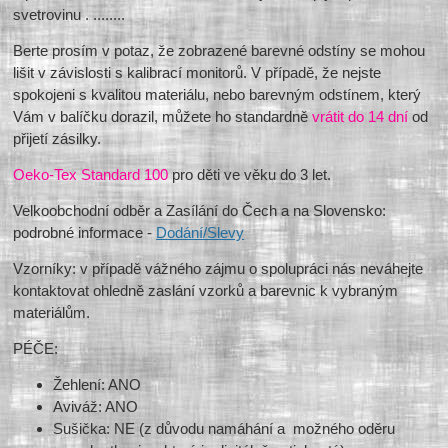
svetrovinu . ........
Berte prosím v potaz, že zobrazené barevné odstíny se mohou
lišit v závislosti s kalibrací monitorů. V případě, že nejste
spokojeni s kvalitou materiálu, nebo barevným odstínem, který
Vám v balíčku dorazil, můžete ho standardně
vrátit do 14 dní
od
přijetí zásilky.
Oeko-Tex Standard 100
pro děti ve věku do 3 let.
Velkoobchodní odběr a Zasílání do Čech a na Slovensko:
podrobné informace -
Dodání/Slevy
Vzorníky: v případě vážného zájmu o spolupráci nás neváhejte
kontaktovat ohledně zaslání vzorků a barevnic k vybraným
materiálům.
PÉČE:
Žehlení: ANO
Aviváž: ANO
Sušička: NE (z důvodu namáhání a možného oděru