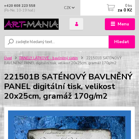
0
ks
+420 608 223 558
CZK
za
0 Kč
(Po-Ne, 10-19 hod.)
Menu
Hledat
Úvod
PANELY LÁTKOVÉ - bavlněný satén
221501B SATÉNOVÝ
BAVLNĚNÝ PANEL digitální tisk, velikost 20x25cm, gramáž 170g/m2
221501B SATÉNOVÝ BAVLNĚNÝ
PANEL digitální tisk, velikost
20x25cm, gramáž 170g/m2