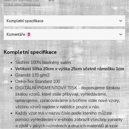
Oeko-Tex Standard 100:
ano
Hlídat cenu / dostupnost
Kompletní specifikace
Komentáře
0
Kompletní specifikace
Složení 100% bavlněný satén
Velikost šířka 20cm x výška 25cm včetně rámečku 1cm
Gramáž 170 g/m2
Oeko-Tex Standard 100
DIGITÁLNÍ PIGMENTOVÝ TISK - disponujeme širokou
škálou vzorů, které stále přibývají, vyhledáváme,
upravujeme, zpracováváme a tvoříme stále nové vzory,
většinu vzorů najdete v nabídce pouze u nás.
Každý vzor má v názvu číslo podle kterého můžete
pomocí vyhledávání v e-shopu zobrazit všechny varianty
a zjistit v jakých rozměrech a druzích materiálů je vzor