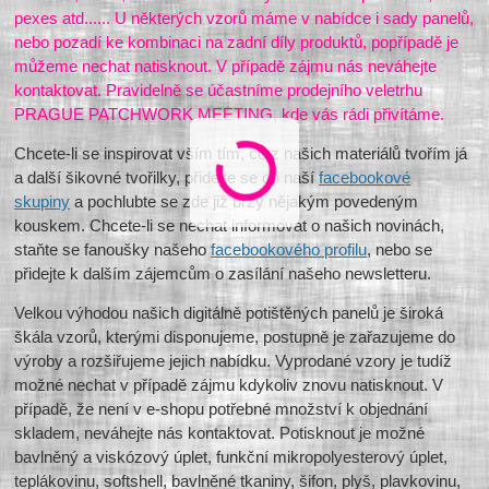
pexes atd...... U některých vzorů máme v nabídce i sady panelů,
nebo pozadí ke kombinaci na zadní díly produktů, popřípadě je
můžeme nechat natisknout. V případě zájmu nás neváhejte
kontaktovat. Pravidelně se účastníme prodejního veletrhu
PRAGUE PATCHWORK MEETING, kde vás rádi přivítáme.
Chcete-li se inspirovat vším tím, co z našich materiálů tvořím já
a další šikovné tvořilky, přidejte se do naší
facebookové
skupiny
a pochlubte se zde již brzy nějakým povedeným
kouskem. Chcete-li se nechat informovat o našich novinách,
staňte se fanoušky našeho
facebookového profilu
, nebo se
přidejte k dalším zájemcům o zasílání našeho newsletteru.
Velkou výhodou našich digitálně potištěných panelů je široká
škála vzorů, kterými disponujeme, postupně je zařazujeme do
výroby a rozšiřujeme jejich nabídku. Vyprodané vzory je tudíž
možné nechat v případě zájmu kdykoliv znovu natisknout. V
případě, že není v e-shopu potřebné množství k objednání
skladem, neváhejte nás kontaktovat. Potisknout je možné
bavlněný a viskózový úplet, funkční mikropolyesterový úplet,
teplákovinu, softshell, bavlněné tkaniny, šifon, plyš, plavkovinu,