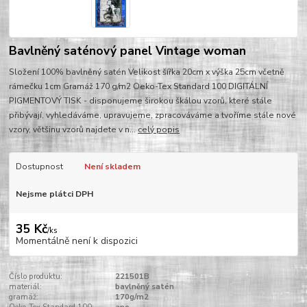
Bavlněný saténový panel Vintage woman
Složení 100% bavlněný satén Velikost šířka 20cm x výška 25cm včetně
rámečku 1cm Gramáž 170 g/m2 Oeko-Tex Standard 100 DIGITÁLNÍ
PIGMENTOVÝ TISK - disponujeme širokou škálou vzorů, které stále
přibývají, vyhledáváme, upravujeme, zpracováváme a tvoříme stále nové
vzory, většinu vzorů najdete v n...
celý popis
Dostupnost
Není skladem
Nejsme plátci DPH
35 Kč
/
ks
Momentálně není k dispozici
Číslo produktu:
221501B
materiál:
bavlněný satén
gramáž:
170g/m2