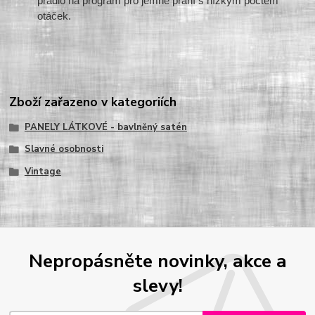
prádlo na program pro jemné praní s nízkým počtem
otáček.
Zboží zařazeno v kategoriích
PANELY LÁTKOVÉ - bavlněný satén
Slavné osobnosti
Vintage
Nepropásněte novinky, akce a
slevy!