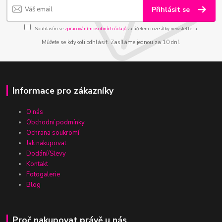
Přihlásit se
Souhlasím se
zpracováním osobních údajů
za účelem rozesílky newsletteru.
Můžete se kdykoli odhlásit. Zasíláme jednou za 10 dní.
Informace pro zákazníky
O nás
Obchodní podmínky
Ochrana soukromí
Jak nakupovat
Dodání/Slevy
Kontakt
Fotogalerie
Blog
Proč nakupovat právě u nás