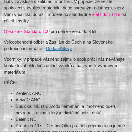
lišit v závislosti s kalibrací monitorů. V případě, že nejste
spokojeni s kvalitou materiálu, nebo barevným odstínem, který
Vám v balíčku dorazil, můžete ho standardně
vrátit do 14 dní
od
přijetí zásilky.
Oeko-Tex Standard 100
pro děti ve věku do 3 let.
Velkoobchodní odběr a Zasílání do Čech a na Slovensko:
podrobné informace -
Dodání/Slevy
Vzorníky: v případě vážného zájmu o spolupráci nás neváhejte
kontaktovat ohledně zaslání vzorků a barevnic k vybraným
materiálům.
PÉČE:
Žehlení: ANO
Aviváž: ANO
Sušička: NE (z důvodu namáhání a možného oděru
povrchu tkaniny, který je digitálně potisknutý)
Bělení: NE
Praní: do 40 st.°C s použitím pracích přípravků na jemné