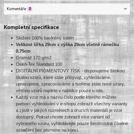
Komentáře
0
Kompletní specifikace
Složení 100% bavlněný satén
Velikost šířka 29cm x výška 29cm včetně rámečku
0,75cm
Gramáž 170 g/m2
Oeko-Tex Standard 100
DIGITÁLNÍ PIGMENTOVÝ TISK - disponujeme širokou
škálou vzorů, které stále přibývají, vyhledáváme,
upravujeme, zpracováváme a tvoříme stále nové vzory,
většinu vzorů najdete v nabídce pouze u nás.
Každý vzor má v názvu číslo podle kterého můžete
pomocí vyhledávání v e-shopu zobrazit všechny varianty
a zjistit v jakých rozměrech a druzích materiálů je vzor
dostupný. Pokud chcete zobrazit více variant od
vybraného vzoru, vyhledávejte pouze šestimístné číselné
označení bez písmene na konci.