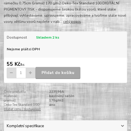
rámečku 0,75cm Gramáž 170 g/m2 Oeko-Tex Standard 100 DIGITÁLNÍ
PIGMENTOVÝ TISK - disponujeme širokou škálou vzorů, které stále
přibývají, vyhledáváme, upravujeme, zpracováváme a tvoříme stále nové
vzory, většinu vzorů najdete v nab...
celý popis
Dostupnost
Skladem 2 ks
Nejsme plátci DPH
55 Kč
/
ks
Přidat do košíku
Číslo produktu:
223596A
materiál:
bavlněný satén
gramáž:
170g/m2
Oeko-Tex Standard 100:
ano
Hlídat cenu / dostupnost
Kompletní specifikace