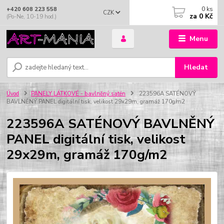
0
ks
+420 608 223 558
CZK
za
0 Kč
(Po-Ne, 10-19 hod.)
Menu
Hledat
Úvod
PANELY LÁTKOVÉ - bavlněný satén
223596A SATÉNOVÝ
BAVLNĚNÝ PANEL digitální tisk, velikost 29x29m, gramáž 170g/m2
223596A SATÉNOVÝ BAVLNĚNÝ
PANEL digitální tisk, velikost
29x29m, gramáž 170g/m2