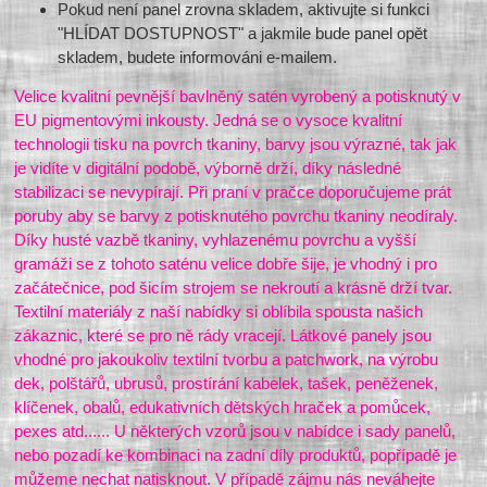
Pokud není panel zrovna skladem, aktivujte si funkci
"HLÍDAT DOSTUPNOST" a jakmile bude panel opět
skladem, budete informováni e-mailem.
Velice kvalitní pevnější bavlněný satén vyrobený a potisknutý v
EU pigmentovými inkousty. Jedná se o vysoce kvalitní
technologii tisku na povrch tkaniny, barvy jsou výrazné, tak jak
je vidíte v digitální podobě, výborně drží, díky následné
stabilizaci se nevypírají. Při praní v pračce doporučujeme prát
poruby aby se barvy z potisknutého povrchu tkaniny neodíraly.
Díky husté vazbě tkaniny, vyhlazenému povrchu a vyšší
gramáži se z tohoto saténu velice dobře šije, je vhodný i pro
začátečnice, pod šicím strojem se nekroutí a krásně drží tvar.
Textilní materiály z naší nabídky si oblíbila spousta našich
zákaznic, které se pro ně rády vracejí. Látkové panely jsou
vhodné pro jakoukoliv textilní tvorbu a patchwork, na výrobu
dek, polštářů, ubrusů, prostírání kabelek, tašek, peněženek,
klíčenek, obalů, edukativních dětských hraček a pomůcek,
pexes atd...... U některých vzorů jsou v nabídce i sady panelů,
nebo pozadí ke kombinaci na zadní díly produktů, popřípadě je
můžeme nechat natisknout. V případě zájmu nás neváhejte