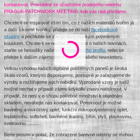
kontaktovat. Pravidelně se účastníme prodejního veletrhu
PRAGUE PATCHWORK MEETING, kde vás rádi přivítáme.
Chcete-li se inspirovat vším tím, co z našich materiálů tvořím já
a další šikovné tvořilky, přidejte se do naší
facebookové
skupiny
a pochlubte se zde již brzy nějakým povedeným
kouskem. Chcete-li se nechat informovat o našich novinách,
staňte se fanoušky našeho
facebookového profilu
, nebo se
přidejte k dalším zájemcům o zasílání našeho newsletteru.
Velkou výhodou našich digitálně potištěných panelů je široká
škála vzorů, kterými disponujeme, postupně je zařazujeme do
výroby a rozšiřujeme jejich nabídku. Vyprodané vzory je tudíž
možné nechat v případě zájmu kdykoliv znovu natisknout. V
případě, že není v e-shopu potřebné množství k objednání
skladem, neváhejte nás kontaktovat. Potisknout je možné
bavlněný a viskózový úplet, funkční mikropolyesterový úplet,
teplákovinu, softshell, bavlněné tkaniny, šifon, plyš, plavkovinu,
svetrovinu . ........
Berte prosím v potaz, že zobrazené barevné odstíny se mohou