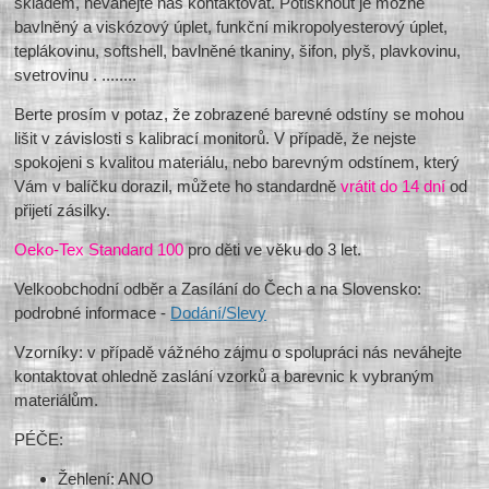
skladem, neváhejte nás kontaktovat. Potisknout je možné
bavlněný a viskózový úplet, funkční mikropolyesterový úplet,
teplákovinu, softshell, bavlněné tkaniny, šifon, plyš, plavkovinu,
svetrovinu . ........
Berte prosím v potaz, že zobrazené barevné odstíny se mohou
lišit v závislosti s kalibrací monitorů. V případě, že nejste
spokojeni s kvalitou materiálu, nebo barevným odstínem, který
Vám v balíčku dorazil, můžete ho standardně
vrátit do 14 dní
od
přijetí zásilky.
Oeko-Tex Standard 100
pro děti ve věku do 3 let.
Velkoobchodní odběr a Zasílání do Čech a na Slovensko:
podrobné informace -
Dodání/Slevy
Vzorníky: v případě vážného zájmu o spolupráci nás neváhejte
kontaktovat ohledně zaslání vzorků a barevnic k vybraným
materiálům.
PÉČE:
Žehlení: ANO