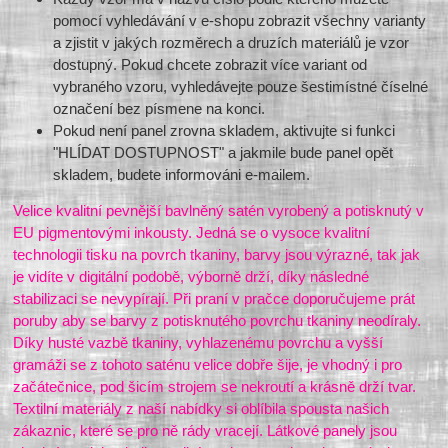
pomocí vyhledávání v e-shopu zobrazit všechny varianty
a zjistit v jakých rozměrech a druzích materiálů je vzor
dostupný. Pokud chcete zobrazit více variant od
vybraného vzoru, vyhledávejte pouze šestimístné číselné
označení bez písmene na konci.
Pokud není panel zrovna skladem, aktivujte si funkci
"HLÍDAT DOSTUPNOST" a jakmile bude panel opět
skladem, budete informováni e-mailem.
Velice kvalitní pevnější bavlněný satén vyrobený a potisknutý v
EU pigmentovými inkousty. Jedná se o vysoce kvalitní
technologii tisku na povrch tkaniny, barvy jsou výrazné, tak jak
je vidíte v digitální podobě, výborně drží, díky následné
stabilizaci se nevypírají. Při praní v pračce doporučujeme prát
poruby aby se barvy z potisknutého povrchu tkaniny neodíraly.
Díky husté vazbě tkaniny, vyhlazenému povrchu a vyšší
gramáži se z tohoto saténu velice dobře šije, je vhodný i pro
začátečnice, pod šicím strojem se nekroutí a krásně drží tvar.
Textilní materiály z naší nabídky si oblíbila spousta našich
zákaznic, které se pro ně rády vracejí. Látkové panely jsou