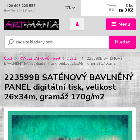
0
ks
+420 608 223 558
CZK
za
0 Kč
(Po-Ne, 10-19 hod.)
Menu
Hledat
Úvod
PANELY LÁTKOVÉ - bavlněný satén
223599B SATÉNOVÝ
BAVLNĚNÝ PANEL digitální tisk, velikost 26x34m, gramáž 170g/m2
223599B SATÉNOVÝ BAVLNĚNÝ
PANEL digitální tisk, velikost
26x34m, gramáž 170g/m2