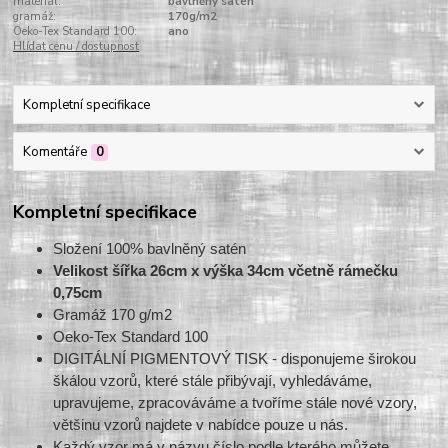
materiál:
bavlněný satén
gramáž:
170g/m2
Oeko-Tex Standard 100:
ano
Hlídat cenu / dostupnost
Kompletní specifikace
Komentáře
0
Kompletní specifikace
Složení 100% bavlněný satén
Velikost šířka 26cm x výška 34cm včetně rámečku
0,75cm
Gramáž 170 g/m2
Oeko-Tex Standard 100
DIGITÁLNÍ PIGMENTOVÝ TISK - disponujeme širokou
škálou vzorů, které stále přibývají, vyhledáváme,
upravujeme, zpracováváme a tvoříme stále nové vzory,
většinu vzorů najdete v nabídce pouze u nás.
Každý vzor má v názvu číslo podle kterého můžete