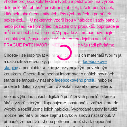
vhodné pro jakoukoliv textilní tvorbu a patchwork, na výrobu
dek, polštářů, ubrusů, prostírání kabelek, tašek, peněženek,
klíčenek, obalů, edukativních dětských hraček a pomůcek,
pexes atd...... U některých vzorů jsou v nabídce i sady panelů,
nebo pozadí ke kombinaci na zadní díly produktů, popřípadě je
můžeme nechat natisknout. V případě zájmu nás neváhejte
kontaktovat. Pravidelně se účastníme prodejního veletrhu
PRAGUE PATCHWORK MEETING, kde vás rádi přivítáme.
Chcete-li se inspirovat vším tím, co z našich materiálů tvořím já
a další šikovné tvořilky, přidejte se do naší
facebookové
skupiny
a pochlubte se zde již brzy nějakým povedeným
kouskem. Chcete-li se nechat informovat o našich novinách,
staňte se fanoušky našeho
facebookového profilu
, nebo se
přidejte k dalším zájemcům o zasílání našeho newsletteru.
Velkou výhodou našich digitálně potištěných panelů je široká
škála vzorů, kterými disponujeme, postupně je zařazujeme do
výroby a rozšiřujeme jejich nabídku. Vyprodané vzory je tudíž
možné nechat v případě zájmu kdykoliv znovu natisknout. V
případě, že není v e-shopu potřebné množství k objednání