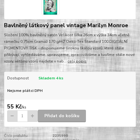
Bavlněný látkový panel vintage Marilyn Monroe
Složení 100% bavlněný satén Velikost šířka 26cm x výška 34cm včetně
rámečku 0,75cm Gramáž 170 g/m2 Oeko-Tex Standard 100 DIGITÁLNÍ
PIGMENTOVÝ TISK - disponujeme širokou škálou vzorů, které stále
přibývají, vyhledáváme, upravujeme, zpracováváme a tvoříme stále nové
vzory, většinu vzorů najdete v nab...
celý popis
Dostupnost
Skladem 4 ks
Nejsme plátci DPH
55 Kč
/
ks
Přidat do košíku
Číslo produktu:
223599B