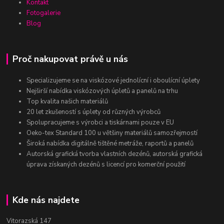
Kontakt
Fotogalerie
Blog
Proč nakupovat právě u nás
Specializujeme se na viskózové jednolícní i oboulícní úplety
Nejširší nabídka viskózových úpletů a panelů na trhu
Top kvalita našich materiálů
20 let zkušeností s úplety od různých výrobců
Spolupracujeme s výrobci a tiskárnami pouze v EU
Oeko-tex Standard 100 u většiny materiálů samozřejmostí
Široká nabídka digitálně tištěné metráže, raportů a panelů
Autorská grafická tvorba vlastních dezénů, autorská grafická
úprava získaných dezénů s licencí pro komerční použití
Kde nás najdete
Vitorazská 147