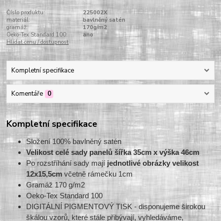
Číslo produktu:
225002X
materiál:
bavlněný satén
gramáž:
170g/m2
Oeko-Tex Standard 100:
ano
Hlídat cenu / dostupnost
Kompletní specifikace
Komentáře
0
Kompletní specifikace
Složení 100% bavlněný satén
Velikost celé sady panelů šířka 35cm x výška 46cm
Po rozstříhání sady mají
jednotlivé obrázky velikost
12x15,5cm
včetně rámečku 1cm
Gramáž 170 g/m2
Oeko-Tex Standard 100
DIGITÁLNÍ PIGMENTOVÝ TISK - disponujeme širokou
škálou vzorů, které stále přibývají, vyhledáváme,