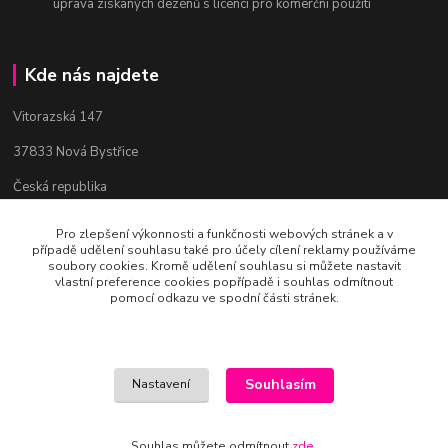
úprava získaných dezénů s licencí pro komerční použití
Kde nás najdete
Vitorazská 147
37833 Nová Bystřice
Česká republika
Pro zlepšení výkonnosti a funkčnosti webových stránek a v
případě udělení souhlasu také pro účely cílení reklamy používáme
Kontakty
soubory cookies. Kromě udělení souhlasu si můžete nastavit
vlastní preference cookies popřípadě i souhlas odmítnout
pomocí odkazu ve spodní části stránek.
Bc. Věra Pospíchalová
+420 608 223 558
(Po-Ne, 10-19 hod.)
art-mania@email.cz
Souhlasím
Nastavení
Souhlas můžete odmítnout
zde
.