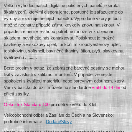
Velkou výhodou našich digitálně potištěných panelů je široká
škála vzorů, kterými disponujeme, postupně je zařazujeme do
výroby a rozšiřujeme jejich nabídku. Vyprodané vzory je tudíž
možné nechat v případě zájmu kdykoliv znovu natisknout. V
případě, že není v e-shopu potřebné množství k objednání
skladem, neváhejte nás kontaktovat. Potisknout je možné
bavlněný a viskózový úplet, funkční mikropolyesterový úplet,
teplákovinu, softshell, bavlněné tkaniny, šifon, plyš, plavkovinu,
svetrovinu . ........
Berte prosím v potaz, že zobrazené barevné odstíny se mohou
lišit v závislosti s kalibrací monitorů. V případě, že nejste
spokojeni s kvalitou materiálu, nebo barevným odstínem, který
Vám v balíčku dorazil, můžete ho standardně
vrátit do 14 dní
od
přijetí zásilky.
Oeko-Tex Standard 100
pro děti ve věku do 3 let.
Velkoobchodní odběr a Zasílání do Čech a na Slovensko:
podrobné informace -
Dodání/Slevy