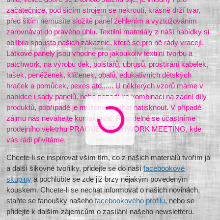
začátečnice, pod šicím strojem se nekroutí, krásně drží tvar,
před šitím nemusíte složitě panel žehlením a vyztužováním
zarovnávat do pravého úhlu. Textilní materiály z naší nabídky si
oblíbila spousta našich zákaznic, které se pro ně rády vracejí.
Látkové panely jsou vhodné pro jakoukoliv textilní tvorbu a
patchwork, na výrobu dek, polštářů, ubrusů, prostírání kabelek,
tašek, peněženek, klíčenek, obalů, edukativních dětských
hraček a pomůcek, pexes atd...... U některých vzorů máme v
nabídce i sady panelů, nebo pozadí ke kombinaci na zadní díly
produktů, popřípadě je můžeme nechat natisknout. V případě
zájmu nás neváhejte kontaktovat. Pravidelně se účastníme
prodejního veletrhu PRAGUE PATCHWORK MEETING, kde
vás rádi přivítáme.
Chcete-li se inspirovat vším tím, co z našich materiálů tvořím já
a další šikovné tvořilky, přidejte se do naší
facebookové
skupiny
a pochlubte se zde již brzy nějakým povedeným
kouskem. Chcete-li se nechat informovat o našich novinách,
staňte se fanoušky našeho
facebookového profilu
, nebo se
přidejte k dalším zájemcům o zasílání našeho newsletteru.