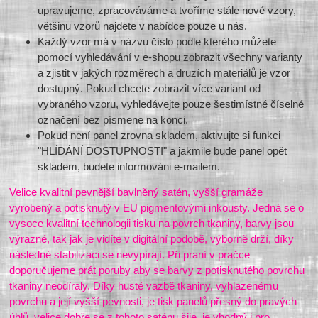
upravujeme, zpracováváme a tvoříme stále nové vzory,
většinu vzorů najdete v nabídce pouze u nás.
Každý vzor má v názvu číslo podle kterého můžete
pomocí vyhledávání v e-shopu zobrazit všechny varianty
a zjistit v jakých rozměrech a druzích materiálů je vzor
dostupný. Pokud chcete zobrazit více variant od
vybraného vzoru, vyhledávejte pouze šestimístné číselné
označení bez písmene na konci.
Pokud není panel zrovna skladem, aktivujte si funkci
"HLÍDÁNÍ DOSTUPNOSTI" a jakmile bude panel opět
skladem, budete informováni e-mailem.
Velice kvalitní pevnější bavlněný satén, vyšší gramáže
vyrobený a potisknutý v EU pigmentovými inkousty. Jedná se o
vysoce kvalitní technologii tisku na povrch tkaniny, barvy jsou
výrazné, tak jak je vidíte v digitální podobě, výborně drží, díky
následné stabilizaci se nevypírají. Při praní v pračce
doporučujeme prát poruby aby se barvy z potisknutého povrchu
tkaniny neodíraly. Díky husté vazbě tkaniny, vyhlazenému
povrchu a její vyšší pevnosti, je tisk panelů přesný do pravých
úhlů, velice dobře se z tohoto saténu šije, je vhodný i pro