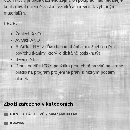
Vzorníky: v případě vážného zájmu o spolupráci nás neváhejte
kontaktovat ohledně zaslání vzorků a barevnic k vybraným
materiálům.
PÉČE:
Žehlení: ANO
Aviváž: ANO
Sušička: NE (z důvodu namáhání a možného oděru
povrchu tkaniny, který je digitálně potisknutý)
Bělení: NE
Praní: do 40 st.°C s použitím pracích přípravků na jemné
prádlo na program pro jemné praní s nízkým počtem
otáček.
Zboží zařazeno v kategoriích
PANELY LÁTKOVÉ - bavlněný satén
Květiny