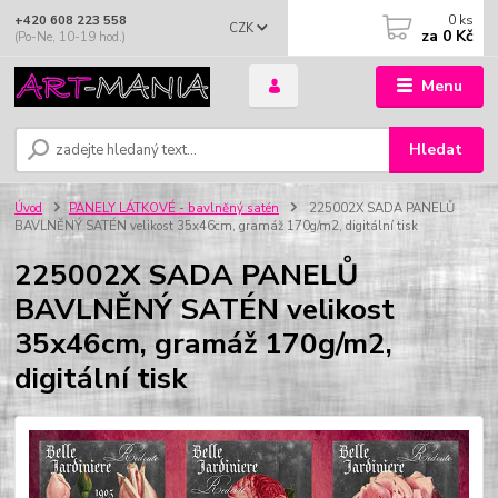
0
ks
+420 608 223 558
CZK
za
0 Kč
(Po-Ne, 10-19 hod.)
Menu
Hledat
Úvod
PANELY LÁTKOVÉ - bavlněný satén
225002X SADA PANELŮ
BAVLNĚNÝ SATÉN velikost 35x46cm, gramáž 170g/m2, digitální tisk
225002X SADA PANELŮ
BAVLNĚNÝ SATÉN velikost
35x46cm, gramáž 170g/m2,
digitální tisk