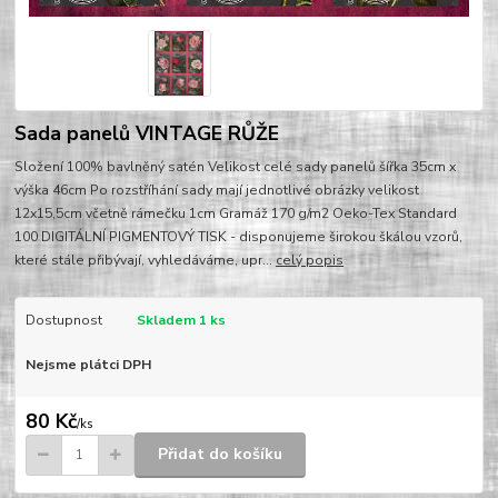
Sada panelů VINTAGE RŮŽE
Složení 100% bavlněný satén Velikost celé sady panelů šířka 35cm x
výška 46cm Po rozstříhání sady mají jednotlivé obrázky velikost
12x15,5cm včetně rámečku 1cm Gramáž 170 g/m2 Oeko-Tex Standard
100 DIGITÁLNÍ PIGMENTOVÝ TISK - disponujeme širokou škálou vzorů,
které stále přibývají, vyhledáváme, upr...
celý popis
Dostupnost
Skladem 1 ks
Nejsme plátci DPH
80 Kč
/
ks
Přidat do košíku