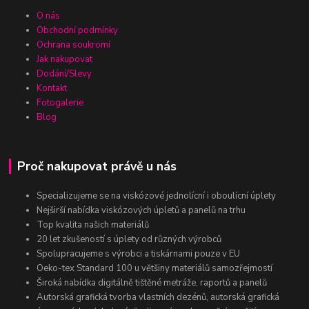
O nás
Obchodní podmínky
Ochrana soukromí
Jak nakupovat
Dodání/Slevy
Kontakt
Fotogalerie
Blog
Proč nakupovat právě u nás
Specializujeme se na viskózové jednolícní i oboulícní úplety
Nejširší nabídka viskózových úpletů a panelů na trhu
Top kvalita našich materiálů
20 let zkušeností s úplety od různých výrobců
Spolupracujeme s výrobci a tiskárnami pouze v EU
Oeko-tex Standard 100 u většiny materiálů samozřejmostí
Široká nabídka digitálně tištěné metráže, raportů a panelů
Autorská grafická tvorba vlastních dezénů, autorská grafická