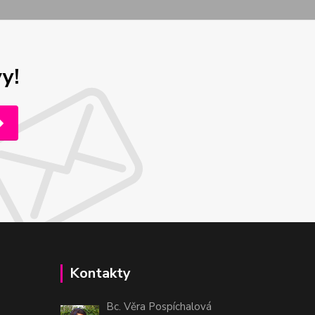
y!
Kontakty
Bc. Věra Pospíchalová