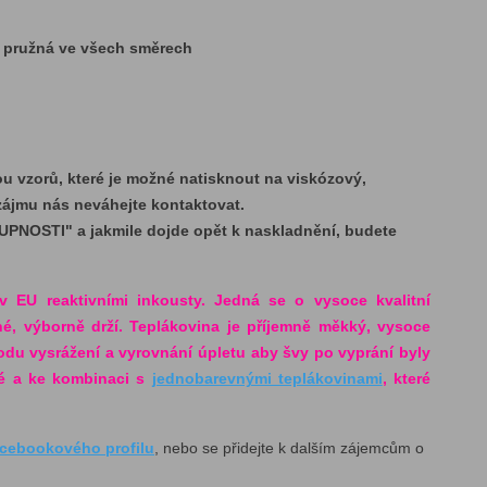
á pružná ve všech směrech
 vzorů, které je možné natisknout na viskózový,
ě zájmu nás neváhejte kontaktovat.
UPNOSTI" a jakmile dojde opět k naskladnění, budete
v EU reaktivními inkousty. Jedná se o vysoce kvalitní
né, výborně drží. Teplákovina je příjemně měkký, vysoce
vodu vysrážení a vyrovnání úpletu aby švy po vyprání byly
lé a ke kombinaci s
jednobarevnými teplákovinami
, které
acebookového profilu
, nebo se přidejte k dalším zájemcům o