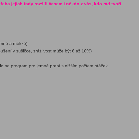
řeba jejich řady rozšíří časem i někdo z vás, kdo rád tvoří
jemné a měkké)
ušení v sušičce, srážlivost může být 6 až 10%)
ádlo na program pro jemné praní s nižším počtem otáček.