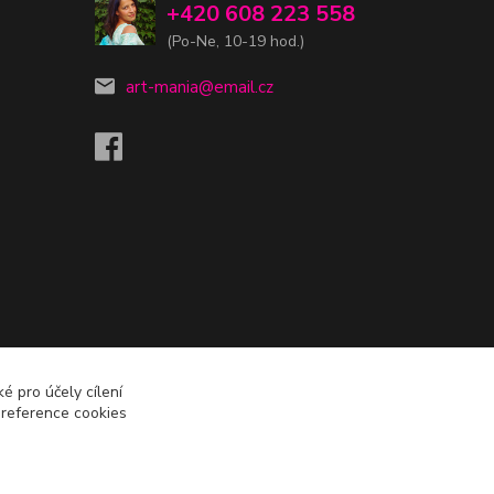
+420 608 223 558
(Po-Ne, 10-19 hod.)
art-mania@email.cz
é pro účely cílení
preference cookies