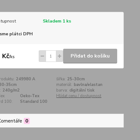
tupnost
Skladem 1 ks
sme plátci DPH
 Kč
Přidat do košíku
/
ks
roduktu:
249980 A
šířka:
25-30cm
30-35cm
materiál:
bavlna/elastan
:
240g/m2
barva:
digitální tisk
Tex
Oeko-Tex
Hlídat cenu / dostupnost
rd 100:
Standard 100
Komentáře
0