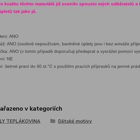
že kvalitu těchto materiálů již ocenilo spoustu mých odběratelů a t
pletů tak jako já.
lení: ANO
váž: ANO (osobně nepoužívám, bavlněn
é úplety jsou i bez aviváže pří
ička: ANO (v tomto případě doporučuji předeprat a vysrážet pomocí vys
ení: NE
ní: šetrné praní do 40 st.°C s použitím pracích přípravků na jemné pr
zařazeno v kategoriích
LY TEPLÁKOVINA
Dětské motivy