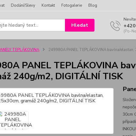
vat
Dodání/Slevy
Kontakt
Fotogalerie
Blog
Nevíte
Hledat
+420
(Po-Ne
PANELY TEPLÁKOVINA
249980A PANEL TEPLÁKOVINA bavlna/elastan, 
80A PANEL TEPLÁKOVINA bavln
áž 240g/m2, DIGITÁLNÍ TISK
Pan
Složen
nepoče
30cm G
případ
INKOUS