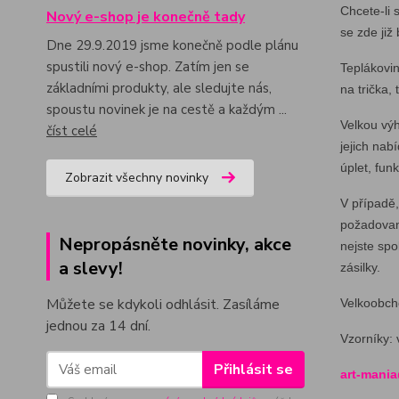
Chcete-li 
Nový e-shop je konečně tady
se zde ji
Dne 29.9.2019 jsme konečně podle plánu
spustili nový e-shop. Zatím jen se
Teplákovin
základními produkty, ale sledujte nás,
na trička, 
spoustu novinek je na cestě a každým ...
Velkou výh
číst celé
jejich nab
úplet, funk
Zobrazit všechny novinky
V případě,
požadované
Nepropásněte novinky, akce
nejste spo
a slevy!
zásilky.
Můžete se kdykoli odhlásit. Zasíláme
Velkoobch
jednou za 14 dní.
Vzorníky: 
Přihlásit se
art-mania