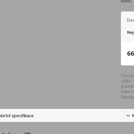
popis
Dos
Nej
66
Číslo p
výška:
gramáž
Oeko-
Standa
etní specifikace