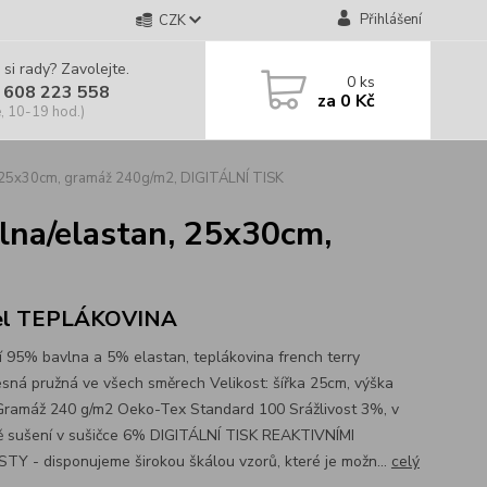
Přihlášení
CZK
 si rady? Zavolejte.
0
ks
 608 223 558
za
0 Kč
, 10-19 hod.)
25x30cm, gramáž 240g/m2, DIGITÁLNÍ TISK
a/elastan, 25x30cm,
el TEPLÁKOVINA
í 95% bavlna a 5% elastan, teplákovina french terry
sná pružná ve všech směrech Velikost: šířka 25cm, výška
ramáž 240 g/m2 Oeko-Tex Standard 100 Srážlivost 3%, v
ě sušení v sušičce 6% DIGITÁLNÍ TISK REAKTIVNÍMI
TY - disponujeme širokou škálou vzorů, které je možn...
celý