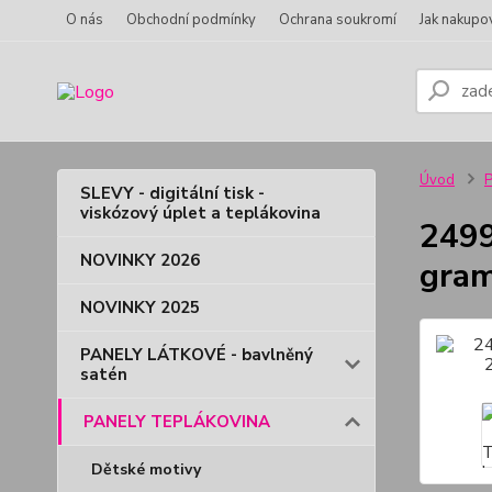
O nás
Obchodní podmínky
Ochrana soukromí
Jak nakupo
Úvod
SLEVY - digitální tisk -
viskózový úplet a teplákovina
2499
NOVINKY 2026
gram
NOVINKY 2025
PANELY LÁTKOVÉ - bavlněný
satén
PANELY TEPLÁKOVINA
Dětské motivy