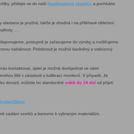
ořilky, přidejte se do naší
facebookové skupiny
a pochlubte
y elastanu je pružná, takže je vhodná i na přiléhavé oblečení
alhoty .....
mi disponujeme, postupně je zařazujeme do výroby a rozšiřujeme
znovu natisknout. Potisknout je možné bavlněný a viskózový
 nás kontaktovat, úplet je možné doobjednat ve vámi
ou lišit v závislosti s kalibrací monitorů. V případě, že
íčku dorazil, můžete ho standardně
vrátit do 14 dní
od přijetí
Dodání/Slevy
ně zaslání vzorků a barevnic k vybraným materiálům.