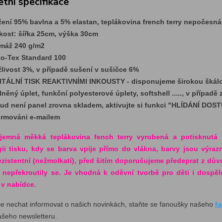
tní specifikace
žení 95% bavlna a 5% elastan, teplákovina french terry nepočesn
ikost: šířka 25cm, výška 30cm
máž 240 g/m2
o-Tex Standard 100
žlivost 3%, v případě sušení v sušičce 6%
ITÁLNÍ TISK REAKTIVNÍMI INKOUSTY - disponujeme širokou škálou
lněný úplet, funkční polyesterové úplety, softshell ....., v případ
ud není panel zrovna skladem, aktivujte si funkci "HLÍDÁNÍ DOST
ormováni e-mailem
říjemná měkká teplákovina fench terry vyrobená a potisknutá 
ii tisku, kdy se barva vpije přímo do vlákna, barvy jsou výraz
ezistentní (nežmolkatí), před šitím doporučujeme předeprat z dů
 nepřekroutily se. Je vhodná k oděvní tvorbě pro děti i dospě
v nabídce.
se nechat informovat o našich novinkách, staňte se fanoušky našeho
f
ašeho newsletteru.