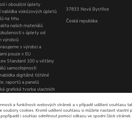
cní i oboulícní úplety
37833 Nová Bystřice
ší nabídka viskózových úpletů
lů na trhu
Česká republika
alita našich materiálů
 zkušeností s úplety od
h výrobců
racujeme s výrobci a
nami pouze v EU
ex Standard 100 u většiny
álů samozřejmostí
 nabídka digitálně tištěné
e, raportů a panelů
ká grafická tvorba vlastních
, autorská grafická úprava
ých dezénů s licencí pro
nnosti a funkčnosti webových stránek a v případě udělení souhlasu tak
 soubory cookies. Kromě udělení souhlasu si můžete nastavit vlastní 
ní použití
popřípadě i souhlas odmítnout pomocí odkazu ve spodní části stránek.