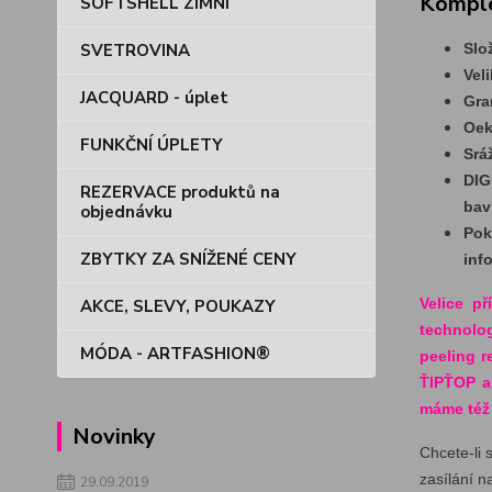
Komple
SOFTSHELL ZIMNÍ
SVETROVINA
Slo
Vel
JACQUARD - úplet
Gra
Oek
FUNKČNÍ ÚPLETY
Srá
DIG
REZERVACE produktů na
bav
objednávku
Pok
ZBYTKY ZA SNÍŽENÉ CENY
inf
Velice p
AKCE, SLEVY, POUKAZY
technolog
MÓDA - ARTFASHION®
peeling r
ŤIPŤOP a
máme též 
Novinky
Chcete-li 
zasílání n
29.09.2019