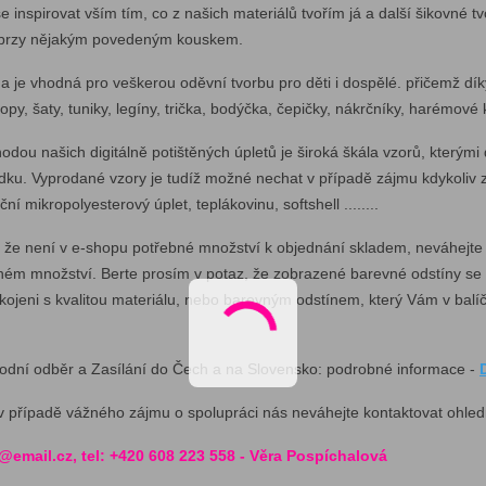
se inspirovat vším tím, co z našich materiálů tvořím já a další šikovné tv
ž brzy nějakým povedeným kouskem.
a je vhodná pro veškerou oděvní tvorbu pro děti i dospělé. přičemž dík
topy, šaty, tuniky, legíny, trička, bodýčka, čepičky, nákrčníky, harémové k
odou našich digitálně potištěných úpletů je široká škála vzorů, který
ídku. Vyprodané vzory je tudíž možné nechat v případě zájmu kdykoliv 
ční mikropolyesterový úplet, teplákovinu, softshell ........
 že není v e-shopu potřebné množství k objednání skladem, neváhejte
m množství. Berte prosím v potaz, že zobrazené barevné odstíny se moh
kojeni s kvalitou materiálu, nebo barevným odstínem, který Vám v bal
odní odběr a Zasílání do Čech a na Slovensko: podrobné informace -
v případě vážného zájmu o spolupráci nás neváhejte kontaktovat ohled
@email.cz, tel: +420 608 223 558 - Věra Pospíchalová