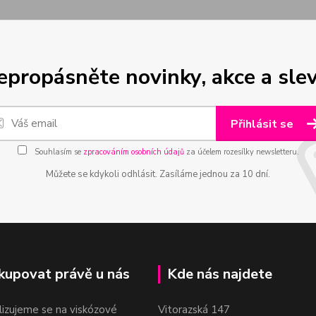
epropásněte novinky, akce a slev
Přihlásit se
Souhlasím se
zpracováním osobních údajů
za účelem rozesílky newsletteru.
Můžete se kdykoli odhlásit. Zasíláme jednou za 10 dní.
kupovat právě u nás
Kde nás najdete
lizujeme se na viskózové
Vitorazská 147