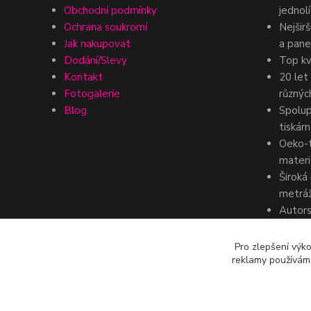
Obchodní podmínky
jednolí
Ochrana soukromí
Nejšir
Jak nakupovat
a pane
Dodání/Slevy
Top kv
Kontakt
20 let
Fotogalerie
různýc
Blog
Spolup
tiskár
Oeko-t
materi
Široká
metráž
Autors
dezénů
získan
Pro zlepšení výko
reklamy používáme
komerč