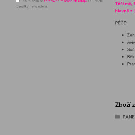
Souhlasím se
zpracováním osobních údajů
za účelem
Těší mě, 
rozesílky newsletteru.
hlavně z ú
PÉČE:
Žeh
Avi
Suš
Běl
Pra
Zboží 
PANE