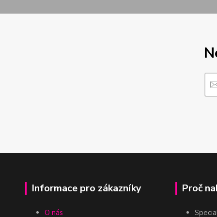
N
Informace pro zákazníky
Proč na
O nás
Specia