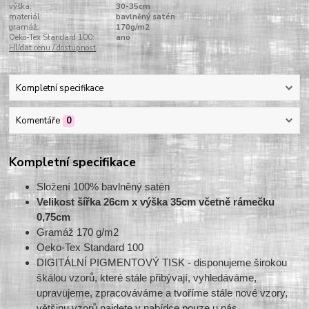
výška:
30-35cm
materiál:
bavlněný satén
gramáž:
170g/m2
Oeko-Tex Standard 100:
ano
Hlídat cenu / dostupnost
Kompletní specifikace
Komentáře
0
Kompletní specifikace
Složení 100% bavlněný satén
Velikost šířka 26cm x výška 35cm včetně rámečku
0,75cm
Gramáž 170 g/m2
Oeko-Tex Standard 100
DIGITÁLNÍ PIGMENTOVÝ TISK - disponujeme širokou
škálou vzorů, které stále přibývají, vyhledáváme,
upravujeme, zpracováváme a tvoříme stále nové vzory,
většinu vzorů najdete v nabídce pouze u nás.