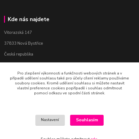
Kde nás najdete
Vitorazská 147
37833 Nová Bystřice
Česká republika
Pro zlepšení výkonnosti a funkčnosti webových stránek a v
Kontakty
případě udělení souhlasu také pro účely cílení reklamy používáme
soubory cookies. Kromě udělení souhlasu si můžete nastavit
vlastní preference cookies popřípadě i souhlas odmítnout
Bc. Věra Pospíchalová
pomocí odkazu ve spodní části stránek.
+420 608 223 558
(Po-Ne, 10-19 hod.)
art-mania@email.cz
Souhlasím
Nastavení