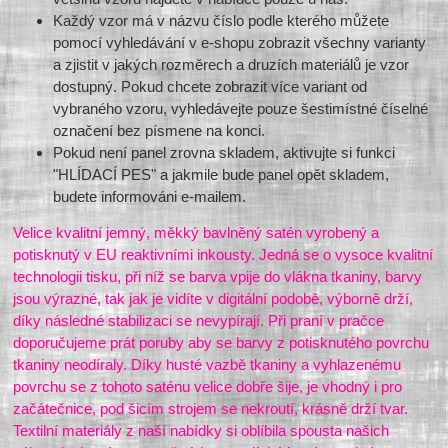
Každý vzor má v názvu číslo podle kterého můžete
pomocí vyhledávání v e-shopu zobrazit všechny varianty
a zjistit v jakých rozměrech a druzích materiálů je vzor
dostupný. Pokud chcete zobrazit více variant od
vybraného vzoru, vyhledávejte pouze šestimístné číselné
označení bez písmene na konci.
Pokud není panel zrovna skladem, aktivujte si funkci
"HLÍDACÍ PES" a jakmile bude panel opět skladem,
budete informováni e-mailem.
Velice kvalitní jemný, měkký bavlněný satén vyrobený a
potisknutý v EU reaktivními inkousty. Jedná se o vysoce kvalitní
technologii tisku, při níž se barva vpije do vlákna tkaniny, barvy
jsou výrazné, tak jak je vidíte v digitální podobě, výborně drží,
díky následné stabilizaci se nevypírají. Při praní v pračce
doporučujeme prát poruby aby se barvy z potisknutého povrchu
tkaniny neodíraly. Díky husté vazbě tkaniny a vyhlazenému
povrchu se z tohoto saténu velice dobře šije, je vhodný i pro
začátečnice, pod šicím strojem se nekroutí, krásně drží tvar.
Textilní materiály z naší nabídky si oblíbila spousta našich