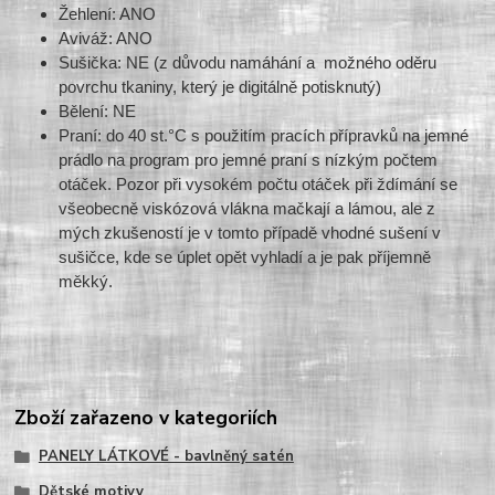
Žehlení: ANO
Aviváž: ANO
Sušička: NE (z důvodu namáhání a možného oděru
povrchu tkaniny, který je digitálně potisknutý)
Bělení: NE
Praní: do 40 st.°C s použitím pracích přípravků na jemné
prádlo na program pro jemné praní s nízkým počtem
otáček. Pozor při vysokém počtu otáček při ždímání se
všeobecně viskózová vlákna mačkají a lámou, ale z
mých zkušeností je v tomto případě vhodné sušení v
sušičce, kde se úplet opět vyhladí a je pak příjemně
měkký.
Zboží zařazeno v kategoriích
PANELY LÁTKOVÉ - bavlněný satén
Dětské motivy