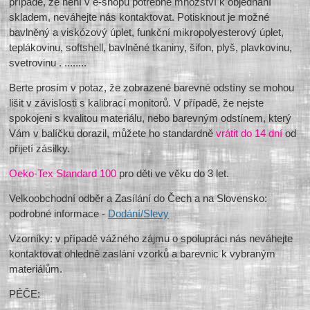
případě, že není v e-shopu potřebné množství k objednání
skladem, neváhejte nás kontaktovat. Potisknout je možné
bavlněný a viskózový úplet, funkční mikropolyesterový úplet,
teplákovinu, softshell, bavlněné tkaniny, šifon, plyš, plavkovinu,
svetrovinu . ........
Berte prosím v potaz, že zobrazené barevné odstíny se mohou
lišit v závislosti s kalibrací monitorů. V případě, že nejste
spokojeni s kvalitou materiálu, nebo barevným odstínem, který
Vám v balíčku dorazil, můžete ho standardně
vrátit do 14 dní
od
přijetí zásilky.
Oeko-Tex Standard 100
pro děti ve věku do 3 let.
Velkoobchodní odběr a Zasílání do Čech a na Slovensko:
podrobné informace -
Dodání/Slevy
Vzorníky: v případě vážného zájmu o spolupráci nás neváhejte
kontaktovat ohledně zaslání vzorků a barevnic k vybraným
materiálům.
PÉČE: