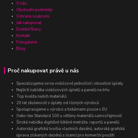
O nás
Obchodní podmínky
Ochrana soukromí
Jak nakupovat
Dodání/Slevy
Kontakt
Fotogalerie
Blog
Proč nakupovat právě u nás
Specializujeme se na viskózové jednolícní i oboulícní úplety
Nejširší nabídka viskózových úpletů a panelů na trhu
Top kvalita našich materiálů
20 let zkušeností s úplety od různých výrobců
Spolupracujeme s výrobci a tiskárnami pouze v EU
Oeko-tex Standard 100 u většiny materiálů samozřejmostí
Široká nabídka digitálně tištěné metráže, raportů a panelů
Autorská grafická tvorba vlastních dezénů, autorská grafická
úprava získaných dezénů s licencí pro komerční použití