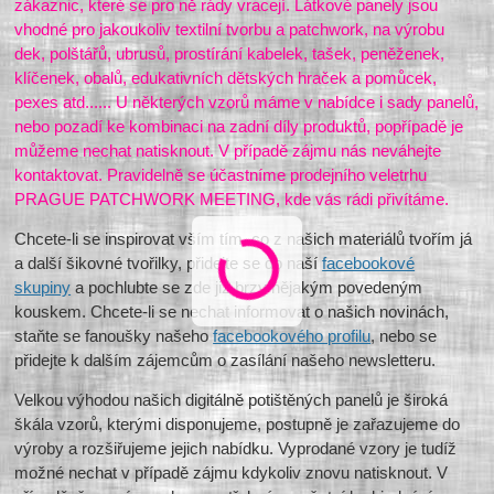
zákaznic, které se pro ně rády vracejí. Látkové panely jsou
vhodné pro jakoukoliv textilní tvorbu a patchwork, na výrobu
dek, polštářů, ubrusů, prostírání kabelek, tašek, peněženek,
klíčenek, obalů, edukativních dětských hraček a pomůcek,
pexes atd...... U některých vzorů máme v nabídce i sady panelů,
nebo pozadí ke kombinaci na zadní díly produktů, popřípadě je
můžeme nechat natisknout. V případě zájmu nás neváhejte
kontaktovat. Pravidelně se účastníme prodejního veletrhu
PRAGUE PATCHWORK MEETING, kde vás rádi přivítáme.
Chcete-li se inspirovat vším tím, co z našich materiálů tvořím já
a další šikovné tvořilky, přidejte se do naší
facebookové
skupiny
a pochlubte se zde již brzy nějakým povedeným
kouskem. Chcete-li se nechat informovat o našich novinách,
staňte se fanoušky našeho
facebookového profilu
, nebo se
přidejte k dalším zájemcům o zasílání našeho newsletteru.
Velkou výhodou našich digitálně potištěných panelů je široká
škála vzorů, kterými disponujeme, postupně je zařazujeme do
výroby a rozšiřujeme jejich nabídku. Vyprodané vzory je tudíž
možné nechat v případě zájmu kdykoliv znovu natisknout. V