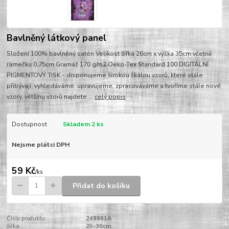
Bavlněný látkový panel
Složení 100% bavlněný satén Velikost šířka 26cm x výška 35cm včetně
rámečku 0,75cm Gramáž 170 g/m2 Oeko-Tex Standard 100 DIGITÁLNÍ
PIGMENTOVÝ TISK - disponujeme širokou škálou vzorů, které stále
přibývají, vyhledáváme, upravujeme, zpracováváme a tvoříme stále nové
vzory, většinu vzorů najdete ...
celý popis
Dostupnost
Skladem 2 ks
Nejsme plátci DPH
59 Kč
/
ks
Přidat do košíku
Číslo produktu:
249981A
šířka:
25-30cm