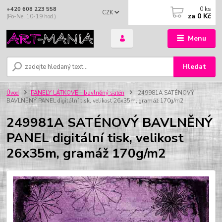
0
ks
+420 608 223 558
CZK
za
0 Kč
(Po-Ne, 10-19 hod.)
Menu
Hledat
Úvod
PANELY LÁTKOVÉ - bavlněný satén
249981A SATÉNOVÝ
BAVLNĚNÝ PANEL digitální tisk, velikost 26x35m, gramáž 170g/m2
249981A SATÉNOVÝ BAVLNĚNÝ
PANEL digitální tisk, velikost
26x35m, gramáž 170g/m2