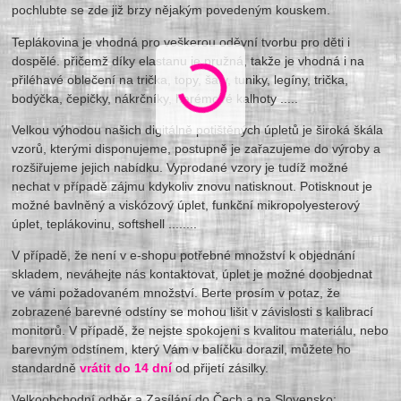
pochlubte se zde již brzy nějakým povedeným kouskem.
Teplákovina je vhodná pro veškerou oděvní tvorbu pro děti i
dospělé. přičemž díky elastanu je pružná, takže je vhodná i na
přiléhavé oblečení na trička, topy, šaty, tuniky, legíny, trička,
bodýčka, čepičky, nákrčníky, harémové kalhoty .....
Velkou výhodou našich digitálně potištěných úpletů je široká škála
vzorů, kterými disponujeme, postupně je zařazujeme do výroby a
rozšiřujeme jejich nabídku. Vyprodané vzory je tudíž možné
nechat v případě zájmu kdykoliv znovu natisknout. Potisknout je
možné bavlněný a viskózový úplet, funkční mikropolyesterový
úplet, teplákovinu, softshell ........
V případě, že není v e-shopu potřebné množství k objednání
skladem, neváhejte nás kontaktovat, úplet je možné doobjednat
ve vámi požadovaném množství. Berte prosím v potaz, že
zobrazené barevné odstíny se mohou lišit v závislosti s kalibrací
monitorů. V případě, že nejste spokojeni s kvalitou materiálu, nebo
barevným odstínem, který Vám v balíčku dorazil, můžete ho
standardně
vrátit do 14 dní
od přijetí zásilky.
Velkoobchodní odběr a Zasílání do Čech a na Slovensko: