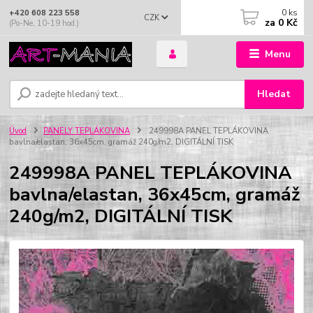
0
ks
+420 608 223 558
CZK
za
0 Kč
(Po-Ne, 10-19 hod.)
Menu
Hledat
Úvod
PANELY TEPLÁKOVINA
249998A PANEL TEPLÁKOVINA
bavlna/elastan, 36x45cm, gramáž 240g/m2, DIGITÁLNÍ TISK
249998A PANEL TEPLÁKOVINA
bavlna/elastan, 36x45cm, gramáž
240g/m2, DIGITÁLNÍ TISK