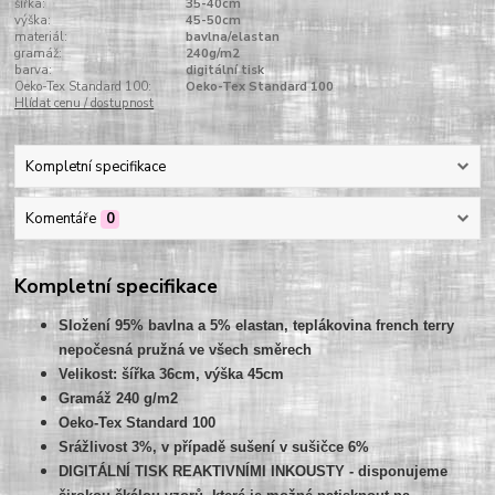
šířka:
35-40cm
výška:
45-50cm
materiál:
bavlna/elastan
gramáž:
240g/m2
barva:
digitální tisk
Oeko-Tex Standard 100:
Oeko-Tex Standard 100
Hlídat cenu / dostupnost
Kompletní specifikace
Komentáře
0
Kompletní specifikace
Složení 95% bavlna a 5% elastan, teplákovina french terry
nepočesná pružná ve všech směrech
Velikost: šířka 36cm, výška 45cm
Gramáž 240 g/m2
Oeko-Tex Standard 100
Srážlivost 3%, v případě sušení v sušičce 6%
DIGITÁLNÍ TISK REAKTIVNÍMI INKOUSTY - disponujeme