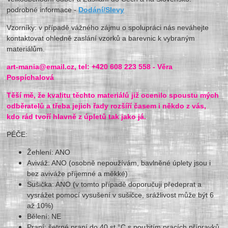
podrobné informace -
Dodání/Slevy
Vzorníky: v případě vážného zájmu o spolupráci nás neváhejte
kontaktovat ohledně zaslání vzorků a barevnic k vybraným
materiálům.
art-mania@email.cz, tel: +420 608 223 558 - Věra
Pospíchalová
Těší mě, že kvalitu těchto materiálů již ocenilo spoustu mých
odběratelů a třeba jejich řady rozšíří časem i někdo z vás,
kdo rád tvoří hlavně z úpletů tak jako já.
PÉČE:
Žehlení: ANO
Aviváž: ANO (osobně nepoužívám, bavlněn
é úplety jsou i
bez aviváže příjemné a měkké)
Sušička: ANO (v tomto případě doporučuji předeprat a
vysrážet pomocí vysušení v sušičce, srážlivost může být 6
až 10%)
Bělení: NE
Praní: šetrné praní do 40 st.°C s použitím pracích přípravků