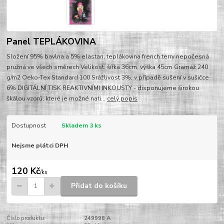
Panel TEPLÁKOVINA
Složení 95% bavlna a 5% elastan, teplákovina french terry nepočesná
pružná ve všech směrech Velikost: šířka 36cm, výška 45cm Gramáž 240
g/m2 Oeko-Tex Standard 100 Srážlivost 3%, v případě sušení v sušičce
6% DIGITÁLNÍ TISK REAKTIVNÍMI INKOUSTY - disponujeme širokou
škálou vzorů, které je možné nati...
celý popis
Dostupnost
Skladem 3 ks
Nejsme plátci DPH
120 Kč
/
ks
Přidat do košíku
Číslo produktu:
249998 A