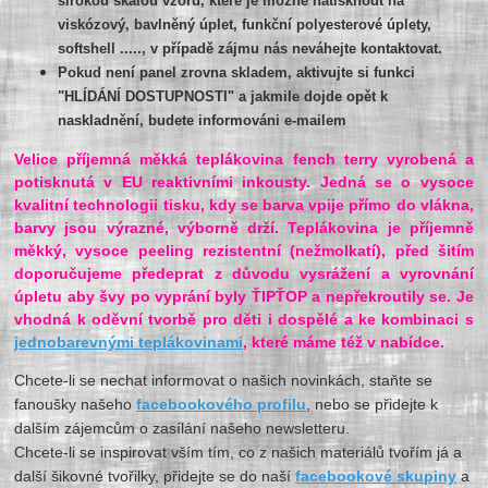
širokou škálou vzorů, které je možné natisknout na
viskózový, bavlněný úplet, funkční polyesterové úplety,
softshell ....., v případě zájmu nás neváhejte kontaktovat.
Pokud není panel zrovna skladem, aktivujte si funkci
"HLÍDÁNÍ DOSTUPNOSTI" a jakmile dojde opět k
naskladnění, budete informováni e-mailem
Velice příjemná měkká teplákovina fench terry vyrobená a
potisknutá v EU reaktivními inkousty. Jedná se o vysoce
kvalitní technologii tisku, kdy se barva vpije přímo do vlákna,
barvy jsou výrazné, výborně drží. Teplákovina je příjemně
měkký, vysoce peeling rezistentní (nežmolkatí), před šitím
doporučujeme předeprat z důvodu vysrážení a vyrovnání
úpletu aby švy po vyprání byly ŤIPŤOP a nepřekroutily se. Je
vhodná k oděvní tvorbě pro děti i dospělé a ke kombinaci s
jednobarevnými teplákovinami
, které máme též v nabídce.
Chcete-li se nechat informovat o našich novinkách, staňte se
fanoušky našeho
facebookového profilu
, nebo se přidejte k
dalším zájemcům o zasílání našeho newsletteru.
Chcete-li se inspirovat vším tím, co z našich materiálů tvořím já a
další šikovné tvořilky, přidejte se do naší
facebookové skupiny
a