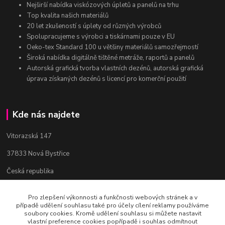
Nejširší nabídka viskózových úpletů a panelů na trhu
Top kvalita našich materiálů
20 let zkušeností s úplety od různých výrobců
Spolupracujeme s výrobci a tiskárnami pouze v EU
Oeko-tex Standard 100 u většiny materiálů samozřejmostí
Široká nabídka digitálně tištěné metráže, raportů a panelů
Autorská grafická tvorba vlastních dezénů, autorská grafická
úprava získaných dezénů s licencí pro komerční použití
Kde nás najdete
Vitorazská 147
37833 Nová Bystřice
Česká republika
Pro zlepšení výkonnosti a funkčnosti webových stránek a v
Kontakty
případě udělení souhlasu také pro účely cílení reklamy používáme
soubory cookies. Kromě udělení souhlasu si můžete nastavit
vlastní preference cookies popřípadě i souhlas odmítnout