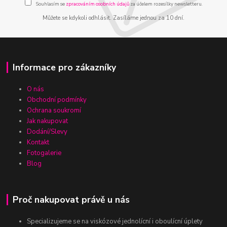
Souhlasím se
zpracováním osobních údajů
za účelem rozesílky newsletteru.
Můžete se kdykoli odhlásit. Zasíláme jednou za 10 dní.
Informace pro zákazníky
O nás
Obchodní podmínky
Ochrana soukromí
Jak nakupovat
Dodání/Slevy
Kontakt
Fotogalerie
Blog
Proč nakupovat právě u nás
Specializujeme se na viskózové jednolícní i oboulícní úplety