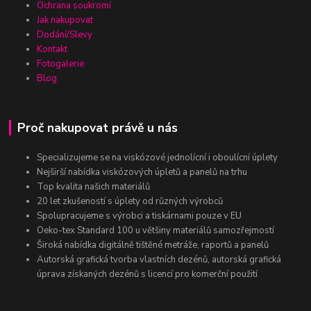
Ochrana soukromí
Jak nakupovat
Dodání/Slevy
Kontakt
Fotogalerie
Blog
Proč nakupovat právě u nás
Specializujeme se na viskózové jednolícní i oboulícní úplety
Nejširší nabídka viskózových úpletů a panelů na trhu
Top kvalita našich materiálů
20 let zkušeností s úplety od různých výrobců
Spolupracujeme s výrobci a tiskárnami pouze v EU
Oeko-tex Standard 100 u většiny materiálů samozřejmostí
Široká nabídka digitálně tištěné metráže, raportů a panelů
Autorská grafická tvorba vlastních dezénů, autorská grafická
úprava získaných dezénů s licencí pro komerční použití