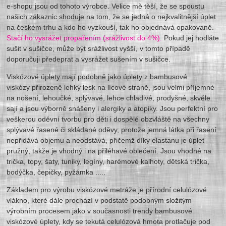
e-shopu jsou od tohoto výrobce. Velice mě těší, že se spoustu
našich zákaznic shoduje na tom, že se jedná o nejkvalitnější úplet
na českém trhu a kdo ho vyzkouší, tak ho objednává opakovaně.
Stačí ho vysrážet propařením (srážlivost do 4%).
Pokud jej hodláte
sušit v sušičce, může být srážlivost vyšší, v tomto případě
doporučuji předeprat a vysrážet sušením v sušičce.
Viskózové úplety mají podobně jako úplety z bambusové
viskózy přirozeně lehký lesk na lícové straně, jsou velmi příjemné
na nošení, lehoučké, splývavé, lehce chladivé, prodyšné, skvěle
sají a jsou výborně snášeny i alergiky a atopiky. Jsou perfektní pro
veškerou oděvní tvorbu pro děti i dospělé obzvláště na všechny
splývavé řasené či skládané oděvy, protože jemná látka při řasení
nepřidává objemu a neodstává, přičemž díky elastanu je úplet
pružný, takže je vhodný i na přiléhavé oblečení. Jsou vhodné na
trička, topy, šaty, tuniky, legíny, harémové kalhoty, dětská trička,
bodýčka, čepičky, pyžámka .....
Základem pro výrobu viskózové metráže je přírodní celulózové
vlákno, které dále prochází v podstatě podobným složitým
výrobním procesem jako v současnosti trendy bambusové
viskózové úplety, kdy se tekutá celulózová hmota protlačuje pod