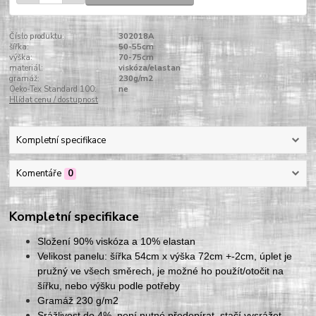
Číslo produktu:
302018A
šířka:
50-55cm
výška:
70-75cm
materiál:
viskóza/elastan
gramáž:
230g/m2
Oeko-Tex Standard 100:
ne
Hlídat cenu / dostupnost
Kompletní specifikace
Komentáře
0
Kompletní specifikace
Složení 90% viskóza a 10% elastan
Velikost panelu: šířka 54cm x výška 72cm +-2cm, úplet je
pružný ve všech směrech, je možné ho použít/otočit na
šířku, nebo výšku podle potřeby
Gramáž 230 g/m2
Srážlivost do 4%, není nutné předepírat, stačí vysrážet