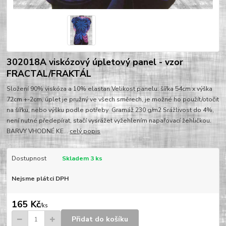
302018A viskózový úpletový panel - vzor
FRACTAL/FRAKTÁL
Složení 90% viskóza a 10% elastan Velikost panelu: šířka 54cm x výška
72cm +-2cm, úplet je pružný ve všech směrech, je možné ho použít/otočit
na šířku, nebo výšku podle potřeby Gramáž 230 g/m2 Srážlivost do 4%,
není nutné předepírat, stačí vysrážet vyžehlením napařovací žehličkou.
BARVY VHODNÉ KE...
celý popis
Dostupnost
Skladem 3 ks
Nejsme plátci DPH
165 Kč
/
ks
Přidat do košíku