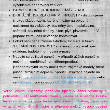
vyžehlením napařovací žehličkou.
BARVY VHODNÉ KE KOMBINOVÁNÍ - BLACK
DIGITÁLNÍ TISK REAKTIVNÍMI INKOUSTY - disponujeme
širokou škálou vzorů, které je možné na objednání
natisknout na viskózový, bavlněný úplet, teplákovinu,
softshell, bavlněné tkaniny, šifon, plyš, plavkovinu ..... V
případě zájmu nás neváhejte kontaktovat.
Pokud není panel zrovna skladem, aktivujte si funkci
"HLÍDÁNÍ DOSTUPNOSTI" a jakmile bude panel opět
skladem, budete informováni e-mailem
Nebojte se velikosti panelů, i v případě užších panelů je
možné po kombinování/rozšíření/prodloužení s
jednobarevnými úplety docílit velmi zajímavé modely, které
působí zužujícím dojmem. Spoustu inspirace najdete na
našem
Facebookovém profilu
,
Facebookové skupině
, nebo
ve
Fotogalerii
a v kategorii
MÓDA - ARTFASHION®
Velice kvalitní viskózový jednolícní úpletový panel vyrobený a
potisknutý v EU reaktivními inkousty. Jedná se o vysoce kvalitní
technologii tisku, kdy se barva vpije přímo do vlákna, barvy jsou
výrazné, výborně drží. Úplet je příjemně měkký, vysoce peeling