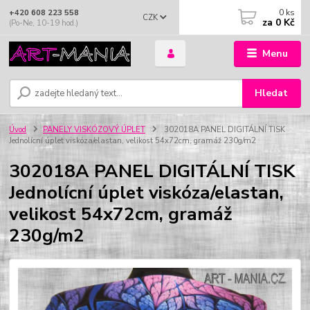
0
ks
+420 608 223 558
CZK
za
0 Kč
(Po-Ne, 10-19 hod.)
Menu
Hledat
Úvod
PANELY VISKÓZOVÝ ÚPLET
302018A PANEL DIGITÁLNÍ TISK
Jednolícní úplet viskóza/elastan, velikost 54x72cm, gramáž 230g/m2
302018A PANEL DIGITÁLNÍ TISK
Jednolícní úplet viskóza/elastan,
velikost 54x72cm, gramáž
230g/m2