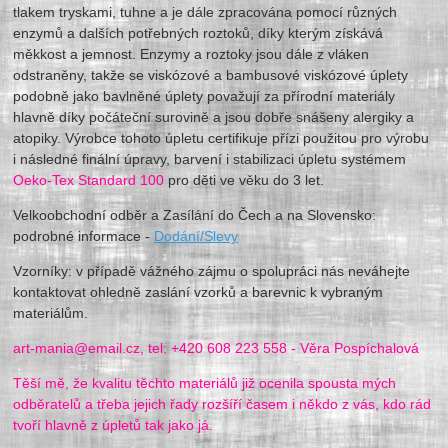
tlakem tryskami, tuhne a je dále zpracována pomocí různých
enzymů a dalších potřebných roztoků, díky kterým získává
měkkost a jemnost. Enzymy a roztoky jsou dále z vláken
odstraněny, takže se viskózové a bambusové viskózové úplety
podobně jako bavlněné úplety považují za přírodní materiály
hlavně díky počáteční surovině a jsou dobře snášeny alergiky a
atopiky. Výrobce tohoto úpletu certifikuje přízi použitou pro výrobu
i následné finální úpravy, barvení i stabilizaci úpletu systémem
Oeko-Tex Standard 100
pro děti ve věku do 3 let.
Velkoobchodní odběr a Zasílání do Čech a na Slovensko:
podrobné informace -
Dodání/Slevy
Vzorníky: v případě vážného zájmu o spolupráci nás neváhejte
kontaktovat ohledně zaslání vzorků a barevnic k vybraným
materiálům.
art-mania@email.cz, tel: +420 608 223 558 - Věra Pospíchalová
Těší mě, že kvalitu těchto materiálů již ocenila spousta mých
odběratelů a třeba jejich řady rozšíří časem i někdo z vás, kdo rád
tvoří hlavně z úpletů tak jako já.