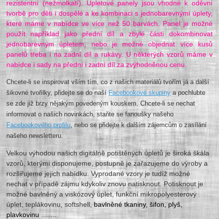
rezistentní (nežmolkatí). Úpletové panely jsou vhodné k oděvní
tvorbě pro děti i dospělé a ke kombinaci s jednobarevnými úplety,
které máme v nabídce ve více než 50 barvách. Panel je možné
použít například jako přední díl a zbylé části dokombinovat
jednobarevným úpletem, nebo je možné objednat více kusů
panelů třeba i na zadní díl a rukávy. U některých vzorů máme v
nabídce i sady na přední i zadní díl za zvýhodněnou cenu.
Chcete-li se inspirovat vším tím, co z našich materiálů tvořím já a další
šikovné tvořilky, přidejte se do naší
Facebookové skupiny
a pochlubte
se zde již brzy nějakým povedeným kouskem. Chcete-li se nechat
informovat o našich novinkách, staňte se fanoušky našeho
Facebookového profilu
, nebo se přidejte k dalším zájemcům o zasílání
našeho newsletteru.
Velkou výhodou našich digitálně potištěných úpletů je široká škála
vzorů, kterými disponujeme, postupně je zařazujeme do výroby a
rozšiřujeme jejich nabídku. Vyprodané vzory je tudíž možné
nechat v případě zájmu kdykoliv znovu natisknout. Potisknout je
možné bavlněný a viskózový úplet, funkční mikropolyesterový
úplet, teplákovinu, softshell,
bavlněné tkaniny, šifon, plyš,
plavkovinu
........