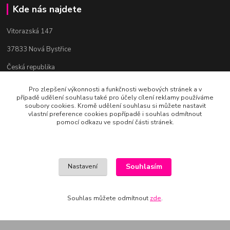
Kde nás najdete
Vitorazská 147
37833 Nová Bystřice
Česká republika
Pro zlepšení výkonnosti a funkčnosti webových stránek a v
případě udělení souhlasu také pro účely cílení reklamy používáme
Kontakty
soubory cookies. Kromě udělení souhlasu si můžete nastavit
vlastní preference cookies popřípadě i souhlas odmítnout
pomocí odkazu ve spodní části stránek.
Bc. Věra Pospíchalová
+420 608 223 558
(Po-Ne, 10-19 hod.)
art-mania@email.cz
Souhlasím
Nastavení
Souhlas můžete odmítnout
zde
.