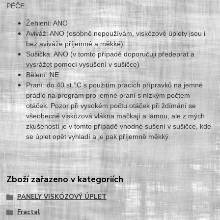
PÉČE:
Žehlení: ANO
Aviváž: ANO (osobně nepoužívám, viskózové úplety jsou i
bez aviváže příjemné a měkké)
Sušička: ANO (v tomto případě doporučuji předeprat a
vysrážet pomocí vysušení v sušičce)
Bělení: NE
Praní: do 40 st.°C s použitím pracích přípravků na jemné
prádlo na program pro jemné praní s nízkým počtem
otáček. Pozor při vysokém počtu otáček při ždímání se
všeobecně viskózová vlákna mačkají a lámou, ale z mých
zkušeností je v tomto případě vhodné sušení v sušičce, kde
se úplet opět vyhladí a je pak příjemně měkký.
Zboží zařazeno v kategoriích
PANELY VISKÓZOVÝ ÚPLET
Fractal