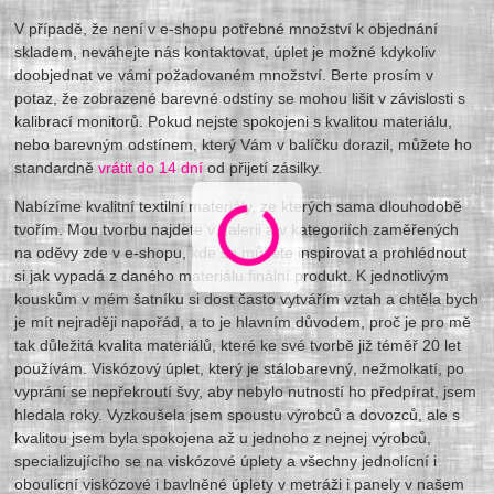
V případě, že není v e-shopu potřebné množství k objednání
skladem, neváhejte nás kontaktovat, úplet je možné kdykoliv
doobjednat ve vámi požadovaném množství. Berte prosím v
potaz, že zobrazené barevné odstíny se mohou lišit v závislosti s
kalibrací monitorů. Pokud nejste spokojeni s kvalitou materiálu,
nebo barevným odstínem, který Vám v balíčku dorazil, můžete ho
standardně
vrátit do 14 dní
od přijetí zásilky.
Nabízíme kvalitní textilní materiály, ze kterých sama dlouhodobě
tvořím. Mou tvorbu najdete v galerii a v kategoriích zaměřených
na oděvy zde v e-shopu, kde se můžete inspirovat a prohlédnout
si jak vypadá z daného materiálu finální produkt. K jednotlivým
kouskům v mém šatníku si dost často vytvářím vztah a chtěla bych
je mít nejraději napořád, a to je hlavním důvodem, proč je pro mě
tak důležitá kvalita materiálů, které ke své tvorbě již téměř 20 let
používám. Viskózový úplet, který je stálobarevný, nežmolkatí, po
vyprání se nepřekroutí švy, aby nebylo nutností ho předpírat, jsem
hledala roky. Vyzkoušela jsem spoustu výrobců a dovozců, ale s
kvalitou jsem byla spokojena až u jednoho z nejnej výrobců,
specializujícího se na viskózové úplety a všechny jednolícní i
oboulícní viskózové i bavlněné úplety v metráži i panely v našem