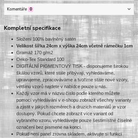
Komentáře
0
Kompletní specifikace
Složení 100% bavlněný satén
Velikost šířka 24cm x výška 24cm včetně rámečku 1cm
Gramáž 170 g/m2
Oeko-Tex Standard 100
DIGITÁLNÍ PIGMENTOVÝ TISK - disponujeme širokou
škálou vzorů, které stále přibývají, vyhledáváme,
upravujeme, zpracováváme a tvoříme stále nové vzory,
většinu vzorů najdete v nabídce pouze u nás.
Každý vzor má v názvu číslo podle kterého můžete
pomocí vyhledávání v e-shopu zobrazit všechny varianty
a zjistit v jakých rozměrech a druzích materiálů je vzor
dostupný. Pokud chcete zobrazit více variant od
vybraného vzoru, vyhledávejte pouze šestimístné číselné
označení bez písmene na konci.
Pokud není panel zrovna skladem, aktivujte si funkci