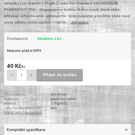
rámečku 1cm Gramáž 170 g/m2 Oeko-Tex Standard 100 DIGITÁLNÍ
PIGMENTOVÝ TISK - disponujeme širokou škálou vzorů, které stále
přibývají, vyhledáváme, upravujeme, zpracováváme a tvoříme stále nové
vzory, většinu vzorů najdete v nabídc...
celý popis
Dostupnost
Skladem 1 ks
Nejsme plátci DPH
40 Kč
/
ks
Přidat do košíku
Číslo produktu:
441994A
materiál:
bavlněný satén
gramáž:
170g/m2
Oeko-Tex Standard 100:
ano
Hlídat cenu / dostupnost
Kompletní specifikace