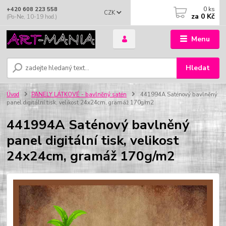
0
ks
+420 608 223 558
CZK
za
0 Kč
(Po-Ne, 10-19 hod.)
Menu
Hledat
Úvod
PANELY LÁTKOVÉ - bavlněný satén
441994A Saténový bavlněný
panel digitální tisk, velikost 24x24cm, gramáž 170g/m2
441994A Saténový bavlněný
panel digitální tisk, velikost
24x24cm, gramáž 170g/m2