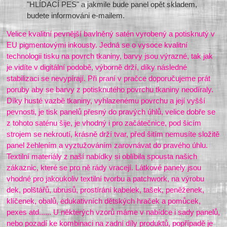
"HLÍDACÍ PES" a jakmile bude panel opět skladem,
budete informováni e-mailem.
Velice kvalitní pevnější bavlněný satén vyrobený a potisknutý v
EU pigmentovými inkousty. Jedná se o vysoce kvalitní
technologii tisku na povrch tkaniny, barvy jsou výrazné, tak jak
je vidíte v digitální podobě, výborně drží, díky následné
stabilizaci se nevypírají. Při praní v pračce doporučujeme prát
poruby aby se barvy z potisknutého povrchu tkaniny neodíraly.
Díky husté vazbě tkaniny, vyhlazenému povrchu a její vyšší
pevnosti, je tisk panelů přesný do pravých úhlů, velice dobře se
z tohoto saténu šije, je vhodný i pro začátečnice, pod šicím
strojem se nekroutí, krásně drží tvar, před šitím nemusíte složitě
panel žehlením a vyztužováním zarovnávat do pravého úhlu.
Textilní materiály z naší nabídky si oblíbila spousta našich
zákaznic, které se pro ně rády vracejí. Látkové panely jsou
vhodné pro jakoukoliv textilní tvorbu a patchwork, na výrobu
dek, polštářů, ubrusů, prostírání kabelek, tašek, peněženek,
klíčenek, obalů, edukativních dětských hraček a pomůcek,
pexes atd...... U některých vzorů máme v nabídce i sady panelů,
nebo pozadí ke kombinaci na zadní díly produktů, popřípadě je