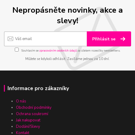
Nepropásněte novinky, akce a
slevy!
Přihlásit se
Souhlasím se
zpracováním osobních údajů
za účelem rozesílky newsletteru.
Můžete se kdykoli odhlásit. Zasíláme jednou za 10 dní.
Informace pro zákazníky
O nás
Obchodní podmínky
Ochrana soukromí
Jak nakupovat
Dodání/Slevy
Kontakt