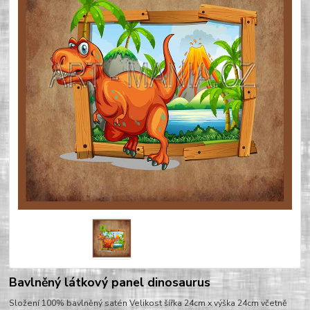
Bavlněný látkový panel dinosaurus
Složení 100% bavlněný satén Velikost šířka 24cm x výška 24cm včetně