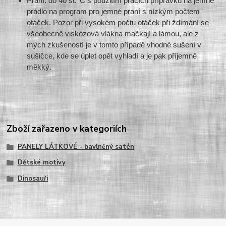
Praní: do 40 st.°C s použitím pracích přípravků na jemné
prádlo na program pro jemné praní s nízkým počtem
otáček. Pozor při vysokém počtu otáček při ždímání se
všeobecně viskózová vlákna mačkají a lámou, ale z
mých zkušeností je v tomto případě vhodné sušení v
sušičce, kde se úplet opět vyhladí a je pak příjemně
měkký.
Zboží zařazeno v kategoriích
PANELY LÁTKOVÉ - bavlněný satén
Dětské motivy
Dinosauři