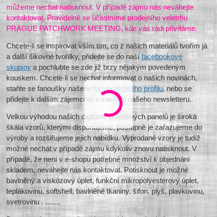
můžeme nechat natisknout. V případě zájmu nás neváhejte
kontaktovat. Pravidelně se účastníme prodejního veletrhu
PRAGUE PATCHWORK MEETING, kde vás rádi přivítáme.
Chcete-li se inspirovat vším tím, co z našich materiálů tvořím já
a další šikovné tvořilky, přidejte se do naší
facebookové
skupiny
a pochlubte se zde již brzy nějakým povedeným
kouskem. Chcete-li se nechat informovat o našich novinách,
staňte se fanoušky našeho
facebookového profilu
, nebo se
přidejte k dalším zájemcům o zasílání našeho newsletteru.
Velkou výhodou našich digitálně potištěných panelů je široká
škála vzorů, kterými disponujeme, postupně je zařazujeme do
výroby a rozšiřujeme jejich nabídku. Vyprodané vzory je tudíž
možné nechat v případě zájmu kdykoliv znovu natisknout. V
případě, že není v e-shopu potřebné množství k objednání
skladem, neváhejte nás kontaktovat. Potisknout je možné
bavlněný a viskózový úplet, funkční mikropolyesterový úplet,
teplákovinu, softshell, bavlněné tkaniny, šifon, plyš, plavkovinu,
svetrovinu . ........