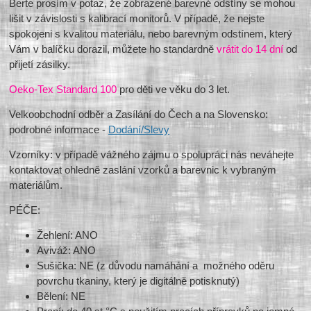
Berte prosím v potaz, že zobrazené barevné odstíny se mohou
lišit v závislosti s kalibrací monitorů. V případě, že nejste
spokojeni s kvalitou materiálu, nebo barevným odstínem, který
Vám v balíčku dorazil, můžete ho standardně
vrátit do 14 dní
od
přijetí zásilky.
Oeko-Tex Standard 100
pro děti ve věku do 3 let.
Velkoobchodní odběr a Zasílání do Čech a na Slovensko:
podrobné informace -
Dodání/Slevy
Vzorníky: v případě vážného zájmu o spolupráci nás neváhejte
kontaktovat ohledně zaslání vzorků a barevnic k vybraným
materiálům.
PÉČE:
Žehlení: ANO
Aviváž: ANO
Sušička: NE (z důvodu namáhání a možného oděru
povrchu tkaniny, který je digitálně potisknutý)
Bělení: NE