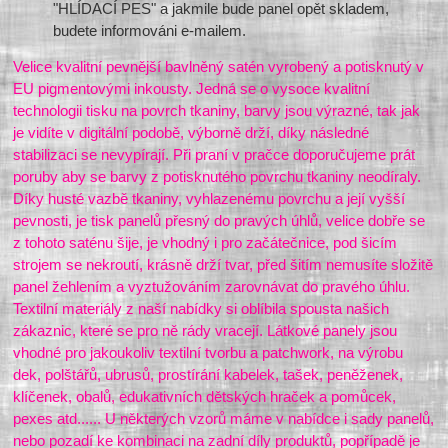
"HLÍDACÍ PES" a jakmile bude panel opět skladem,
budete informováni e-mailem.
Velice kvalitní pevnější bavlněný satén vyrobený a potisknutý v
EU pigmentovými inkousty. Jedná se o vysoce kvalitní
technologii tisku na povrch tkaniny, barvy jsou výrazné, tak jak
je vidíte v digitální podobě, výborně drží, díky následné
stabilizaci se nevypírají. Při praní v pračce doporučujeme prát
poruby aby se barvy z potisknutého povrchu tkaniny neodíraly.
Díky husté vazbě tkaniny, vyhlazenému povrchu a její vyšší
pevnosti, je tisk panelů přesný do pravých úhlů, velice dobře se
z tohoto saténu šije, je vhodný i pro začátečnice, pod šicím
strojem se nekroutí, krásně drží tvar, před šitím nemusíte složitě
panel žehlením a vyztužováním zarovnávat do pravého úhlu.
Textilní materiály z naší nabídky si oblíbila spousta našich
zákaznic, které se pro ně rády vracejí. Látkové panely jsou
vhodné pro jakoukoliv textilní tvorbu a patchwork, na výrobu
dek, polštářů, ubrusů, prostírání kabelek, tašek, peněženek,
klíčenek, obalů, edukativních dětských hraček a pomůcek,
pexes atd...... U některých vzorů máme v nabídce i sady panelů,
nebo pozadí ke kombinaci na zadní díly produktů, popřípadě je