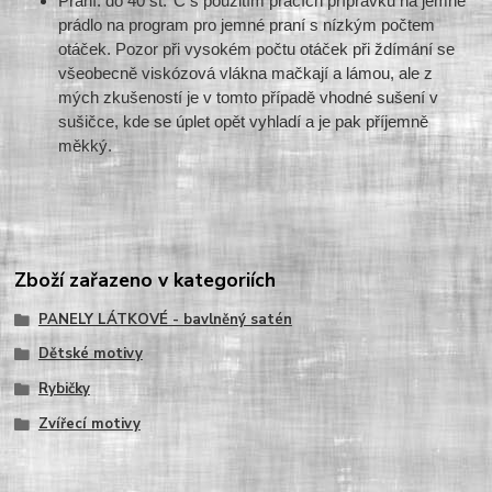
Praní: do 40 st.°C s použitím pracích přípravků na jemné
prádlo na program pro jemné praní s nízkým počtem
otáček. Pozor při vysokém počtu otáček při ždímání se
všeobecně viskózová vlákna mačkají a lámou, ale z
mých zkušeností je v tomto případě vhodné sušení v
sušičce, kde se úplet opět vyhladí a je pak příjemně
měkký.
Zboží zařazeno v kategoriích
PANELY LÁTKOVÉ - bavlněný satén
Dětské motivy
Rybičky
Zvířecí motivy