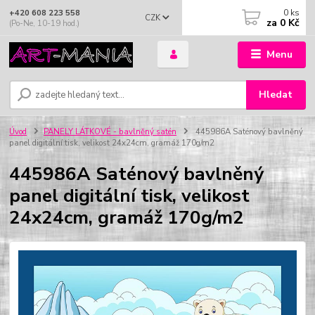
0
ks
+420 608 223 558
CZK
za
0 Kč
(Po-Ne, 10-19 hod.)
Menu
Hledat
Úvod
PANELY LÁTKOVÉ - bavlněný satén
445986A Saténový bavlněný
panel digitální tisk, velikost 24x24cm, gramáž 170g/m2
445986A Saténový bavlněný
panel digitální tisk, velikost
24x24cm, gramáž 170g/m2