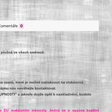
Komentáře
0
á pružná ve všech směrech
 vzorů, které je možné natisknout na viskózový,
ě zájmu nás neváhejte kontaktovat.
UPNOSTI" a jakmile dojde opět k naskladnění, budete
v EU reaktivními inkousty. Jedná se o vysoce kvalitní