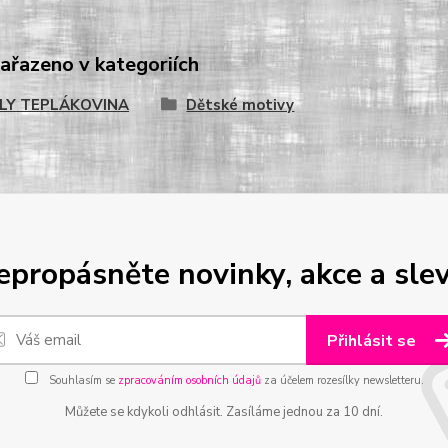
zařazeno v kategoriích
LY TEPLÁKOVINA
Dětské motivy
epropásněte novinky, akce a slev
Přihlásit se
Souhlasím se
zpracováním osobních údajů
za účelem rozesílky newsletteru.
Můžete se kdykoli odhlásit. Zasíláme jednou za 10 dní.