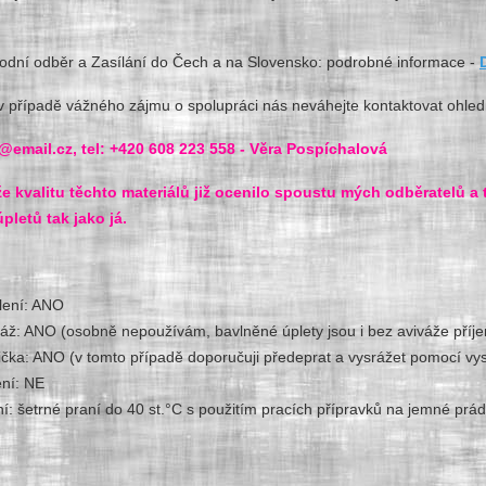
odní odběr a Zasílání do Čech a na Slovensko: podrobné informace -
v případě vážného zájmu o spolupráci nás neváhejte kontaktovat ohled
@email.cz, tel: +420 608 223 558 - Věra Pospíchalová
že kvalitu těchto materiálů již ocenilo spoustu mých odběratelů a t
pletů tak jako já.
lení: ANO
váž: ANO (osobně nepoužívám, bavlněn
é úplety jsou i bez aviváže pří
ička: ANO (v tomto případě doporučuji předeprat a vysrážet pomocí vys
ení: NE
ní: šetrné praní do 40 st.°C s použitím pracích přípravků na jemné pr