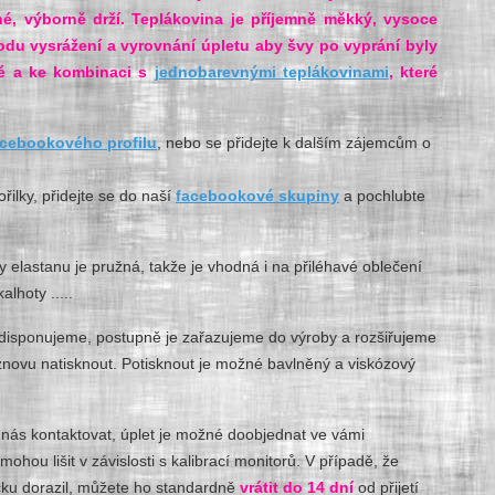
né, výborně drží. Teplákovina je příjemně měkký, vysoce
vodu vysrážení a vyrovnání úpletu aby švy po vyprání byly
lé a ke kombinaci s
jednobarevnými teplákovinami
, které
acebookového profilu
, nebo se přidejte k dalším zájemcům o
ořilky, přidejte se do naší
facebookové skupiny
a pochlubte
y elastanu je pružná, takže je vhodná i na přiléhavé oblečení
alhoty .....
mi disponujeme, postupně je zařazujeme do výroby a rozšiřujeme
znovu natisknout. Potisknout je možné bavlněný a viskózový
 nás kontaktovat, úplet je možné doobjednat ve vámi
ou lišit v závislosti s kalibrací monitorů. V případě, že
íčku dorazil, můžete ho standardně
vrátit do 14 dní
od přijetí