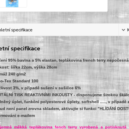
etní specifikace
tní specifikace
žení 95% bavlna a 5% elastan, teplákovina french terry nepočesn
ikost: šířka 22cm, výška 28cm
máž 240 g/m2
o-Tex Standard 100
žlivost 3%, v případě sušení v sušičce 6%
ITÁLNÍ TISK REAKTIVNÍMI INKOUSTY - disponujeme širokou škálou
lněný úplet, funkční polyesterové úplety, softshell ....., v případ
ud není panel zrovna skladem, aktivujte si funkci "HLÍDÁNÍ DOST
ormováni e-mailem
říjemná měkká teplákovina fench terry vyrobená a potisknutá 