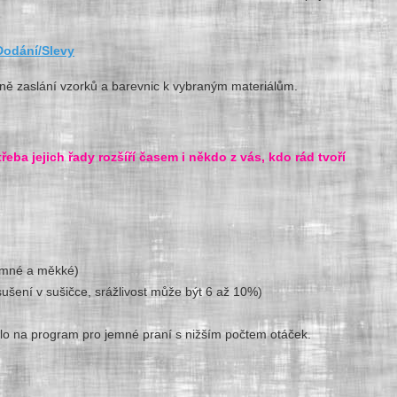
Dodání/Slevy
ně zaslání vzorků a barevnic k vybraným materiálům.
řeba jejich řady rozšíří časem i někdo z vás, kdo rád tvoří
jemné a měkké)
ušení v sušičce, srážlivost může být 6 až 10%)
ádlo na program pro jemné praní s nižším počtem otáček.