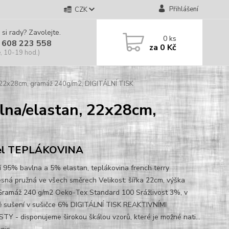
Přihlášení
CZK
 si rady? Zavolejte.
0
ks
 608 223 558
za
0 Kč
, 10-19 hod.)
22x28cm, gramáž 240g/m2, DIGITÁLNÍ TISK
a/elastan, 22x28cm,
el TEPLÁKOVINA
í 95% bavlna a 5% elastan, teplákovina french terry
sná pružná ve všech směrech Velikost: šířka 22cm, výška
ramáž 240 g/m2 Oeko-Tex Standard 100 Srážlivost 3%, v
ě sušení v sušičce 6% DIGITÁLNÍ TISK REAKTIVNÍMI
TY - disponujeme širokou škálou vzorů, které je možné nati...