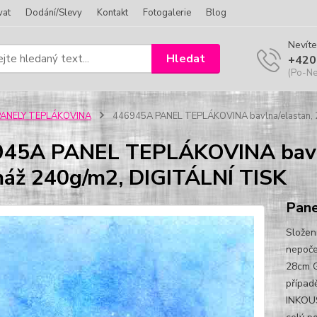
vat
Dodání/Slevy
Kontakt
Fotogalerie
Blog
Nevíte
Hledat
+420
(Po-Ne
PANELY TEPLÁKOVINA
446945A PANEL TEPLÁKOVINA bavlna/elastan, 
45A PANEL TEPLÁKOVINA bavln
áž 240g/m2, DIGITÁLNÍ TISK
Pan
Složen
nepoče
28cm G
případ
INKOUS