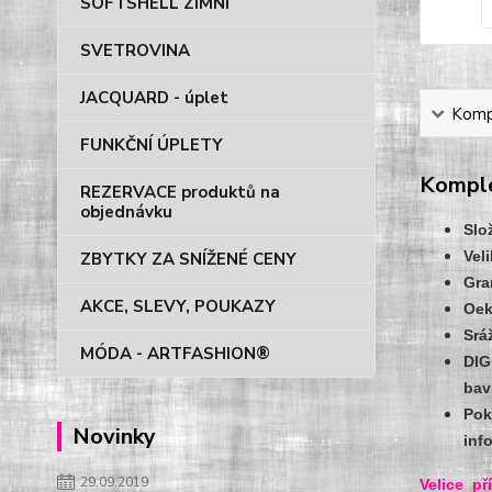
SOFTSHELL ZIMNÍ
SVETROVINA
JACQUARD - úplet
Kompl
FUNKČNÍ ÚPLETY
Komple
REZERVACE produktů na
objednávku
Slo
Vel
ZBYTKY ZA SNÍŽENÉ CENY
Gra
AKCE, SLEVY, POUKAZY
Oek
Srá
MÓDA - ARTFASHION®
DIG
bav
Pok
Novinky
inf
29.09.2019
Velice p