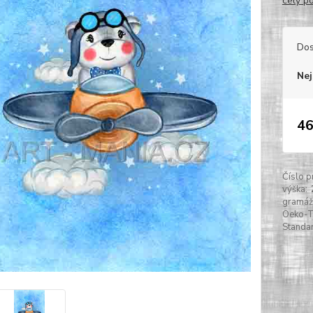
celý p
Dos
Nej
46
Číslo p
výška:
gramáž
Oeko-
Standa