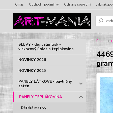
O nás
Obchodní podmínky
Ochrana soukromí
Jak nakupo
Úvod
SLEVY - digitální tisk -
viskózový úplet a teplákovina
4469
NOVINKY 2026
gram
NOVINKY 2025
PANELY LÁTKOVÉ - bavlněný
satén
PANELY TEPLÁKOVINA
Dětské motivy