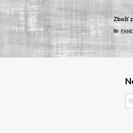
Zboží 
PANE
N