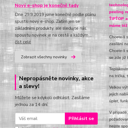
Nový e-shop je konečně tady
technolog
peeling r
Dne 29.9.2019 jsme konečně podle plánu
ŤIPŤOP a
spustili nový e-shop. Zatím jen se
máme též 
základními produkty, ale sledujte nás,
spoustu novinek je na cestě a každým ...
Chcete-li 
číst celé
zasílání n
Chcete-li 
Zobrazit všechny novinky
se zde ji
Teplákovin
na trička, 
Nepropásněte novinky, akce
a slevy!
Velkou výh
jejich nab
Můžete se kdykoli odhlásit. Zasíláme
úplet, funk
jednou za 14 dní.
V případě,
Přihlásit se
požadované
nejste spo