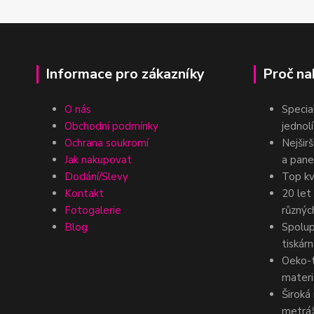
Informace pro zákazníky
Proč na
O nás
Specia
Obchodní podmínky
jednolí
Ochrana soukromí
Nejšir
Jak nakupovat
a pane
Dodání/Slevy
Top kv
Kontakt
20 let
Fotogalerie
různýc
Blog
Spolup
tiskár
Oeko-t
materi
Široká
metráž