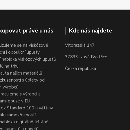
kupovat právě u nás
Kde nás najdete
lizujeme se na viskózové
Vitorazská 147
cní i oboulícní úplety
37833 Nová Bystřice
ší nabídka viskózových úpletů
lů na trhu
Česká republika
alita našich materiálů
 zkušeností s úplety od
h výrobců
racujeme s výrobci a
nami pouze v EU
ex Standard 100 u většiny
álů samozřejmostí
 nabídka digitálně tištěné
e, raportů a panelů