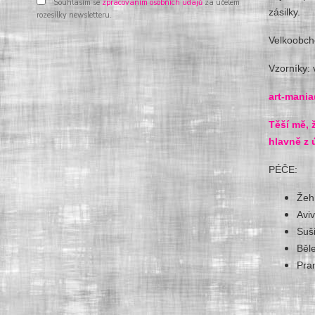
Souhlasím se
zpracováním osobních údajů
za účelem
zásilky.
rozesílky newsletteru.
Velkoobch
Vzorníky: 
art-mania
Těší mě, 
hlavně z ú
PÉČE:
Žeh
Avi
Suš
Běl
Pra