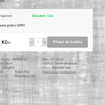
opis
tupnost
Skladem 1 ks
sme plátci DPH
 Kč
Přidat do košíku
/
ks
roduktu:
446945 A
šířka:
20-25cm
25-30cm
materiál:
bavlna/elastan
:
240g/m2
barva:
digitální tisk
Tex
Oeko-Tex
Hlídat cenu / dostupnost
rd 100:
Standard 100