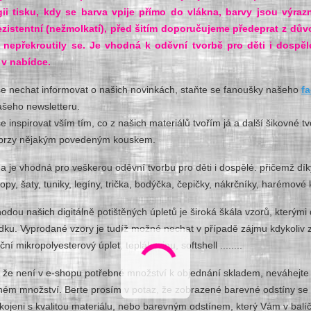
ii tisku, kdy se barva vpije přímo do vlákna, barvy jsou výraz
ezistentní (nežmolkatí), před šitím doporučujeme předeprat z dů
 nepřekroutily se. Je vhodná k oděvní tvorbě pro děti i dospě
v nabídce.
se nechat informovat o našich novinkách, staňte se fanoušky našeho
f
ašeho newsletteru.
se inspirovat vším tím, co z našich materiálů tvořím já a další šikovné tv
ž brzy nějakým povedeným kouskem.
a je vhodná pro veškerou oděvní tvorbu pro děti i dospělé. přičemž dík
topy, šaty, tuniky, legíny, trička, bodýčka, čepičky, nákrčníky, harémové k
odou našich digitálně potištěných úpletů je široká škála vzorů, který
ídku. Vyprodané vzory je tudíž možné nechat v případě zájmu kdykoliv 
ční mikropolyesterový úplet, teplákovinu, softshell ........
 že není v e-shopu potřebné množství k objednání skladem, neváhejte
m množství. Berte prosím v potaz, že zobrazené barevné odstíny se moh
kojeni s kvalitou materiálu, nebo barevným odstínem, který Vám v bal