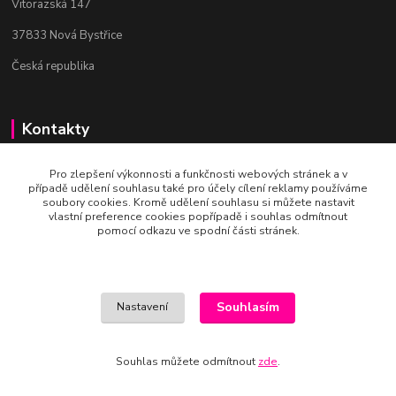
Vitorazská 147
37833 Nová Bystřice
Česká republika
Kontakty
Bc. Věra Pospíchalová
Pro zlepšení výkonnosti a funkčnosti webových stránek a v
+420 608 223 558
případě udělení souhlasu také pro účely cílení reklamy používáme
(Po-Ne, 10-19 hod.)
soubory cookies. Kromě udělení souhlasu si můžete nastavit
vlastní preference cookies popřípadě i souhlas odmítnout
pomocí odkazu ve spodní části stránek.
art-mania@email.cz
Souhlasím
Nastavení
Vytvořeno na
Eshop-rychle.cz
Souhlas můžete odmítnout
zde
.