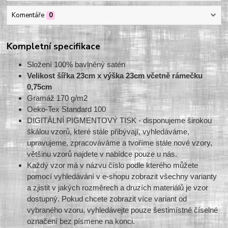
Komentáře
0
Kompletní specifikace
Složení 100% bavlněný satén
Velikost šířka 23cm x výška 23cm včetně rámečku
0,75cm
Gramáž 170 g/m2
Oeko-Tex Standard 100
DIGITÁLNÍ PIGMENTOVÝ TISK - disponujeme širokou
škálou vzorů, které stále přibývají, vyhledáváme,
upravujeme, zpracováváme a tvoříme stále nové vzory,
většinu vzorů najdete v nabídce pouze u nás.
Každý vzor má v názvu číslo podle kterého můžete
pomocí vyhledávání v e-shopu zobrazit všechny varianty
a zjistit v jakých rozměrech a druzích materiálů je vzor
dostupný. Pokud chcete zobrazit více variant od
vybraného vzoru, vyhledávejte pouze šestimístné číselné
označení bez písmene na konci.