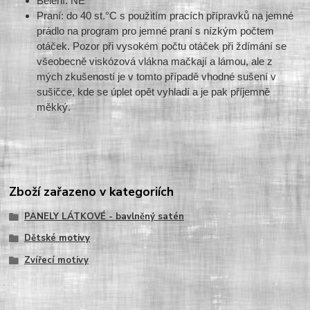
Bělení: NE
Praní: do 40 st.°C s použitím pracích přípravků na jemné
prádlo na program pro jemné praní s nízkým počtem
otáček. Pozor při vysokém počtu otáček při ždímání se
všeobecně viskózová vlákna mačkají a lámou, ale z
mých zkušeností je v tomto případě vhodné sušení v
sušičce, kde se úplet opět vyhladí a je pak příjemně
měkký.
Zboží zařazeno v kategoriích
PANELY LÁTKOVÉ - bavlněný satén
Dětské motivy
Zvířecí motivy