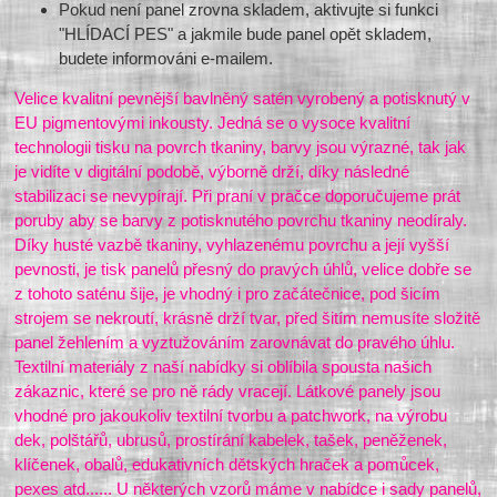
Pokud není panel zrovna skladem, aktivujte si funkci
"HLÍDACÍ PES" a jakmile bude panel opět skladem,
budete informováni e-mailem.
Velice kvalitní pevnější bavlněný satén vyrobený a potisknutý v
EU pigmentovými inkousty. Jedná se o vysoce kvalitní
technologii tisku na povrch tkaniny, barvy jsou výrazné, tak jak
je vidíte v digitální podobě, výborně drží, díky následné
stabilizaci se nevypírají. Při praní v pračce doporučujeme prát
poruby aby se barvy z potisknutého povrchu tkaniny neodíraly.
Díky husté vazbě tkaniny, vyhlazenému povrchu a její vyšší
pevnosti, je tisk panelů přesný do pravých úhlů, velice dobře se
z tohoto saténu šije, je vhodný i pro začátečnice, pod šicím
strojem se nekroutí, krásně drží tvar, před šitím nemusíte složitě
panel žehlením a vyztužováním zarovnávat do pravého úhlu.
Textilní materiály z naší nabídky si oblíbila spousta našich
zákaznic, které se pro ně rády vracejí. Látkové panely jsou
vhodné pro jakoukoliv textilní tvorbu a patchwork, na výrobu
dek, polštářů, ubrusů, prostírání kabelek, tašek, peněženek,
klíčenek, obalů, edukativních dětských hraček a pomůcek,
pexes atd...... U některých vzorů máme v nabídce i sady panelů,