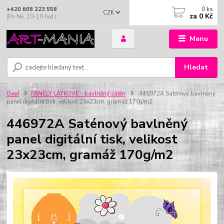
0
ks
+420 608 223 558
CZK
za
0 Kč
(Po-Ne, 10-19 hod.)
Menu
Hledat
Úvod
PANELY LÁTKOVÉ - bavlněný satén
446972A Saténový bavlněný
panel digitální tisk, velikost 23x23cm, gramáž 170g/m2
446972A Saténový bavlněný
panel digitální tisk, velikost
23x23cm, gramáž 170g/m2