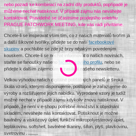
nebo pozadí ke kombinaci na zadní díly produktů, popřípadě je
můžeme nechat natisknout. V případě zájmu nás neváhejte
kontaktovat. Pravidelně se účastníme prodejního veletrhu
PRAGUE PATCHWORK MEETING, kde vás rádi přivítáme.
Chcete-li se inspirovat vším tím, co z našich materiálů tvořím já
a další šikovné tvořilky, přidejte se do naší
facebookové
skupiny
a pochlubte se zde již brzy nějakým povedeným
kouskem. Chcete-li se nechat informovat o našich novinách,
staňte se fanoušky našeho
facebookového profilu
, nebo se
přidejte k dalším zájemcům o zasílání našeho newsletteru.
Velkou výhodou našich digitálně potištěných panelů je široká
škála vzorů, kterými disponujeme, postupně je zařazujeme do
výroby a rozšiřujeme jejich nabídku. Vyprodané vzory je tudíž
možné nechat v případě zájmu kdykoliv znovu natisknout. V
případě, že není v e-shopu potřebné množství k objednání
skladem, neváhejte nás kontaktovat. Potisknout je možné
bavlněný a viskózový úplet, funkční mikropolyesterový úplet,
teplákovinu, softshell, bavlněné tkaniny, šifon, plyš, plavkovinu,
svetrovinu . ........