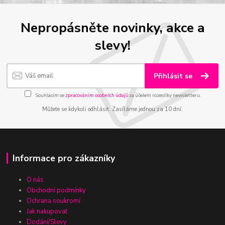
Nepropásněte novinky, akce a
slevy!
Přihlásit se
Souhlasím se
zpracováním osobních údajů
za účelem rozesílky newsletteru.
Můžete se kdykoli odhlásit. Zasíláme jednou za 10 dní.
Informace pro zákazníky
O nás
Obchodní podmínky
Ochrana soukromí
Jak nakupovat
Dodání/Slevy