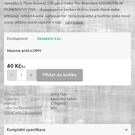
rámečku 0,75cm Gramáž 170 g/m2 Oeko-Tex Standard 100 DIGITÁLNÍ
PIGMENTOVÝ TISK - disponujeme širokou škálou vzorů, které stále
přibývají, vyhledáváme, upravujeme, zpracováváme a tvoříme stále nové
vzory, většinu vzorů najdete v nab...
celý popis
Dostupnost
Skladem 3 ks
Nejsme plátci DPH
40 Kč
/
ks
Přidat do košíku
Číslo produktu:
446972A
materiál:
bavlněný satén
gramáž:
170g/m2
Oeko-Tex Standard 100:
ano
Hlídat cenu / dostupnost
Kompletní specifikace