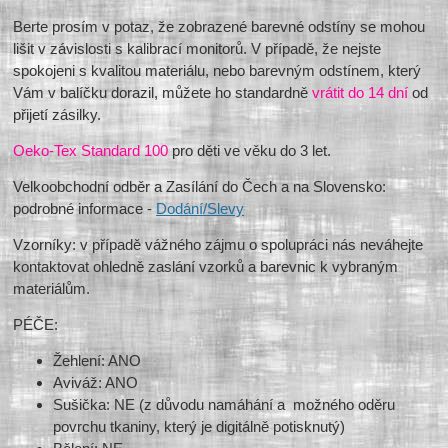
Berte prosím v potaz, že zobrazené barevné odstíny se mohou
lišit v závislosti s kalibrací monitorů. V případě, že nejste
spokojeni s kvalitou materiálu, nebo barevným odstínem, který
Vám v balíčku dorazil, můžete ho standardně
vrátit do 14 dní
od
přijetí zásilky.
Oeko-Tex Standard 100
pro děti ve věku do 3 let.
Velkoobchodní odběr a Zasílání do Čech a na Slovensko:
podrobné informace -
Dodání/Slevy
Vzorníky: v případě vážného zájmu o spolupráci nás neváhejte
kontaktovat ohledně zaslání vzorků a barevnic k vybraným
materiálům.
PÉČE:
Žehlení: ANO
Aviváž: ANO
Sušička: NE (z důvodu namáhání a možného oděru
povrchu tkaniny, který je digitálně potisknutý)