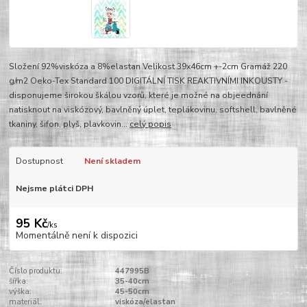
Složení 92%viskóza a 8%elastan Velikost 39x46cm +-2cm Gramáž 220
g/m2 Oeko-Tex Standard 100 DIGITÁLNÍ TISK REAKTIVNÍMI INKOUSTY -
disponujeme širokou škálou vzorů, které je možné na objeednání
natisknout na viskózový, bavlněný úplet, teplákovinu, softshell, bavlněné
tkaniny, šifon, plyš, plavkovin...
celý popis
Dostupnost
Není skladem
Nejsme plátci DPH
95 Kč
/
ks
Momentálně není k dispozici
Číslo produktu:
447995B
šířka:
35-40cm
výška:
45-50cm
materiál:
viskóza/elastan