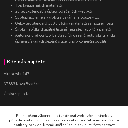
Top kvalita našich materiálů
20 let zkušeností s úplety od různých výrobců
Spolupracujeme s výrobci a tiskárnami pouze v EU
Oeko-tex Standard 100 u většiny materiálů samozřejmostí
Široká nabídka digitálně tištěné metráže, raportů a panelů
Autorská grafická tvorba vlastních dezénů, autorská grafická
úprava získaných dezénů s licencí pro komerční použití
Kde nás najdete
Vitorazská 147
37833 Nová Bystřice
Česká republika
Kontakty
Pro zlepšení výkonnosti a funkčnosti webových stránek a v
případě udělení souhlasu také pro účely cílení reklamy používáme
soubory cookies. Kromě udělení souhlasu si můžete nastavit
Bc. Věra Pospíchalová