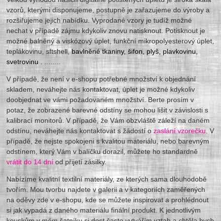
vzorů, kterými disponujeme, postupně je zařazujeme do výroby a
rozšiřujeme jejich nabídku. Vyprodané vzory je tudíž možné
nechat v případě zájmu kdykoliv znovu natisknout. Potisknout je
možné balněný a viskózový úplet, funkční mikropolyesterový úplet,
teplákovinu, sftshell,
bavlněné tkaniny, šifon, plyš, plavkovinu,
svetrovinu .
........
V případě, že není v e-shopu potřebné množství k objednání
skladem, neváhejte nás kontaktovat, úplet je možné kdykoliv
doobjednat ve vámi požadovaném množství. Berte prosím v
potaz, že zobrazené barevné odstíny se mohou lišit v závislosti s
kalibrací monitorů. V případě, že Vám obzvláště záleží na daném
odstínu, neváhejte nás kontaktovat s žádostí o
zaslání vzorečku
. V
případě, že nejste spokojeni s kvalitou materiálu, nebo barevným
odstínem, který Vám v balíčku dorazil, můžete ho standardně
vrátit do 14 dní
od přijetí zásilky.
Nabízíme kvalitní textilní materiály, ze kterých sama dlouhodobě
tvořím. Mou tvorbu najdete v galerii a v kategoriích zaměřených
na oděvy zde v e-shopu, kde se můžete inspirovat a prohlédnout
si jak vypadá z daného materiálu finální produkt. K jednotlivým
kouskům v mém šatníku si dost často vytvářím vztah a chtěla bych