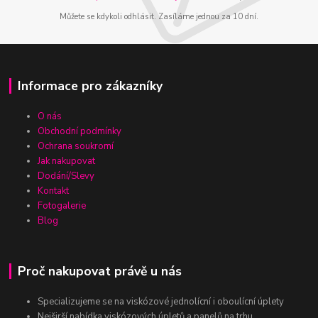
Můžete se kdykoli odhlásit. Zasíláme jednou za 10 dní.
Informace pro zákazníky
O nás
Obchodní podmínky
Ochrana soukromí
Jak nakupovat
Dodání/Slevy
Kontakt
Fotogalerie
Blog
Proč nakupovat právě u nás
Specializujeme se na viskózové jednolícní i oboulícní úplety
Nejširší nabídka viskózových úpletů a panelů na trhu