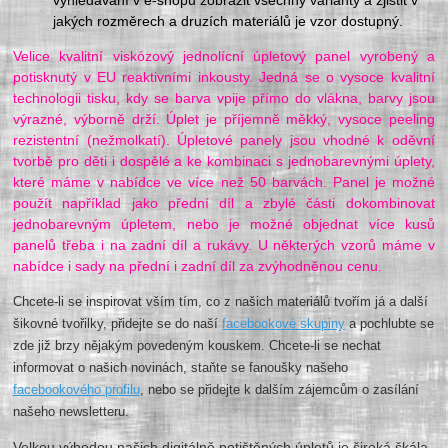
jakých rozměrech a druzích materiálů je vzor dostupný.
Velice kvalitní viskózový jednolícní úpletový panel vyrobený a
potisknutý v EU reaktivními inkousty. Jedná se o vysoce kvalitní
technologii tisku, kdy se barva vpije přímo do vlákna, barvy jsou
výrazné, výborně drží. Úplet je příjemně měkký, vysoce peeling
rezistentní (nežmolkatí). Úpletové panely jsou vhodné k oděvní
tvorbě pro děti i dospělé a ke kombinaci s jednobarevnými úplety,
které máme v nabídce ve více než 50 barvách. Panel je možné
použít například jako přední díl a zbylé části dokombinovat
jednobarevným úpletem, nebo je možné objednat více kusů
panelů třeba i na zadní díl a rukávy. U některých vzorů máme v
nabídce i sady na přední i zadní díl za zvýhodněnou cenu.
Chcete-li se inspirovat vším tím, co z našich materiálů tvořím já a další
šikovné tvořilky, přidejte se do naší
facebookové skupiny
a pochlubte se
zde již brzy nějakým povedeným kouskem. Chcete-li se nechat
informovat o našich novinách, staňte se fanoušky našeho
facebookového profilu
, nebo se přidejte k dalším zájemcům o zasílání
našeho newsletteru.
Velkou výhodou našich digitálně potištěných úpletů je široká škála