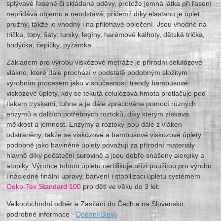
splývavé řasené či skládané oděvy, protože jemná látka při řasení
nepřidává objemu a neodstává, přičemž díky elastanu je úplet
pružný, takže je vhodný i na přiléhavé oblečení. Jsou vhodné na
trička, topy, šaty, tuniky, legíny, harémové kalhoty, dětská trička,
bodýčka, čepičky, pyžámka .....
Základem pro výrobu viskózové metráže je přírodní celulózové
vlákno, které dále prochází v podstatě podobným složitým
výrobním procesem jako v současnosti trendy bambusové
viskózové úplety, kdy se tekutá celulózová hmota protlačuje pod
tlakem tryskami, tuhne a je dále zpracována pomocí různých
enzymů a dalších potřebných roztoků, díky kterým získává
měkkost a jemnost. Enzymy a roztoky jsou dále z vláken
odstraněny, takže se viskózové a bambusové viskózové úplety
podobně jako bavlněné úplety považují za přírodní materiály
hlavně díky počáteční surovině a jsou dobře snášeny alergiky a
atopiky. Výrobce tohoto úpletu certifikuje přízi použitou pro výrobu
i následné finální úpravy, barvení i stabilizaci úpletu systémem
Oeko-Tex Standard 100
pro děti ve věku do 3 let.
Velkoobchodní odběr a Zasílání do Čech a na Slovensko:
podrobné informace -
Dodání/Slevy