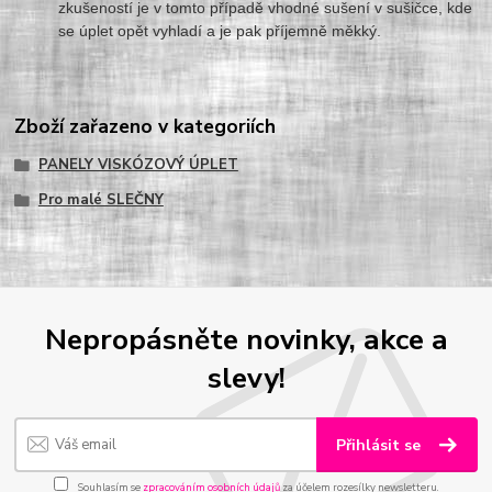
zkušeností je v tomto případě vhodné sušení v sušičce, kde
se úplet opět vyhladí a je pak příjemně měkký.
Zboží zařazeno v kategoriích
PANELY VISKÓZOVÝ ÚPLET
Pro malé SLEČNY
Nepropásněte novinky, akce a
slevy!
Přihlásit se
Souhlasím se
zpracováním osobních údajů
za účelem rozesílky newsletteru.