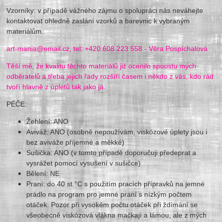
Vzorníky: v případě vážného zájmu o spolupráci nás neváhejte
kontaktovat ohledně zaslání vzorků a barevnic k vybraným
materiálům.
art-mania@email.cz, tel: +420 608 223 558 - Věra Pospíchalová
Těší mě, že kvalitu těchto materiálů již ocenilo spoustu mých
odběratelů a třeba jejich řady rozšíří časem i někdo z vás, kdo rád
tvoří hlavně z úpletů tak jako já.
PÉČE:
Žehlení: ANO
Aviváž: ANO (osobně nepoužívám, viskózové úplety jsou i
bez aviváže příjemné a měkké)
Sušička: ANO (v tomto případě doporučuji předeprat a
vysrážet pomocí vysušení v sušičce)
Bělení: NE
Praní: do 40 st.°C s použitím pracích přípravků na jemné
prádlo na program pro jemné praní s nízkým počtem
otáček. Pozor při vysokém počtu otáček při ždímání se
všeobecně viskózová vlákna mačkají a lámou, ale z mých