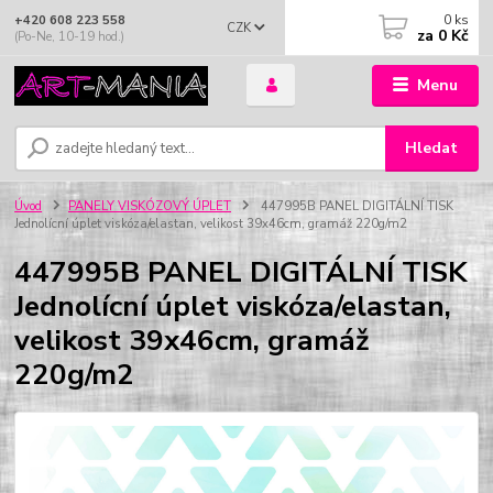
0
ks
+420 608 223 558
CZK
za
0 Kč
(Po-Ne, 10-19 hod.)
Menu
Hledat
Úvod
PANELY VISKÓZOVÝ ÚPLET
447995B PANEL DIGITÁLNÍ TISK
Jednolícní úplet viskóza/elastan, velikost 39x46cm, gramáž 220g/m2
447995B PANEL DIGITÁLNÍ TISK
Jednolícní úplet viskóza/elastan,
velikost 39x46cm, gramáž
220g/m2