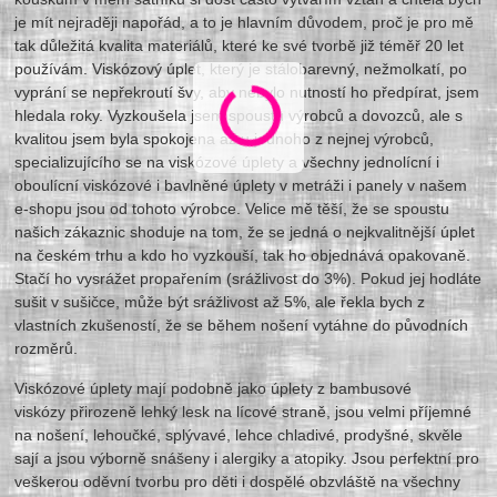
je mít nejraději napořád, a to je hlavním důvodem, proč je pro mě
tak důležitá kvalita materiálů, které ke své tvorbě již téměř 20 let
používám. Viskózový úplet, který je stálobarevný, nežmolkatí, po
vyprání se nepřekroutí švy, aby nebylo nutností ho předpírat, jsem
hledala roky. Vyzkoušela jsem spoustu výrobců a dovozců, ale s
kvalitou jsem byla spokojena až u jednoho z nejnej výrobců,
specializujícího se na viskózové úplety a všechny jednolícní i
oboulícní viskózové i bavlněné úplety v metráži i panely v našem
e-shopu jsou od tohoto výrobce. Velice mě těší, že se spoustu
našich zákaznic shoduje na tom, že se jedná o nejkvalitnější úplet
na českém trhu a kdo ho vyzkouší, tak ho objednává opakovaně.
Stačí ho vysrážet propařením (srážlivost do 3%). Pokud jej hodláte
sušit v sušičce, může být srážlivost až 5%, ale řekla bych z
vlastních zkušeností, že se během nošení vytáhne do původních
rozměrů.
Viskózové úplety mají podobně jako úplety z bambusové
viskózy přirozeně lehký lesk na lícové straně, jsou velmi příjemné
na nošení, lehoučké, splývavé, lehce chladivé, prodyšné, skvěle
sají a jsou výborně snášeny i alergiky a atopiky. Jsou perfektní pro
veškerou oděvní tvorbu pro děti i dospělé obzvláště na všechny