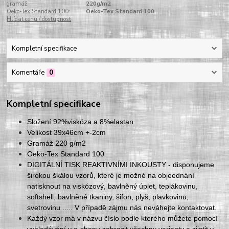
gramáž:
220g/m2
Oeko-Tex Standard 100:
Oeko-Tex Standard 100
Hlídat cenu / dostupnost
Kompletní specifikace
Komentáře
0
Kompletní specifikace
Složení 92%viskóza a 8%elastan
Velikost 39x46cm +-2cm
Gramáž 220 g/m2
Oeko-Tex Standard 100
DIGITÁLNÍ TISK REAKTIVNÍMI INKOUSTY - disponujeme
širokou škálou vzorů, které je možné na objeednání
natisknout na viskózový, bavlněný úplet, teplákovinu,
softshell, bavlněné tkaniny, šifon, plyš, plavkovinu,
svetrovinu ..... V případě zájmu nás neváhejte kontaktovat.
Každý vzor má v názvu číslo podle kterého můžete pomocí
vyhledávání v e-shopu zobrazit všechny varianty a zjistit v