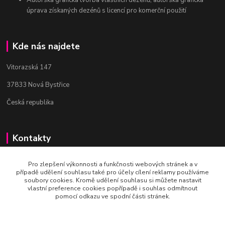
úprava získaných dezénů s licencí pro komerční použití
Kde nás najdete
Vitorazská 147
37833 Nová Bystřice
Česká republika
Kontakty
Bc. Věra Pospíchalová
Pro zlepšení výkonnosti a funkčnosti webových stránek a v
+420 608 223 558
případě udělení souhlasu také pro účely cílení reklamy používáme
(Po-Ne, 10-19 hod.)
soubory cookies. Kromě udělení souhlasu si můžete nastavit
vlastní preference cookies popřípadě i souhlas odmítnout
pomocí odkazu ve spodní části stránek.
art-mania@email.cz