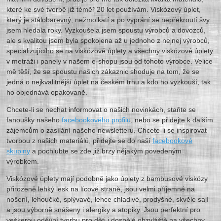
které ke své tvorbě již téměř 20 let používám. Viskózový úplet,
který je stálobarevný, nežmolkatí a po vyprání se nepřekroutí švy
jsem hledala roky. Vyzkoušela jsem spoustu výrobců a dovozců,
ale s kvalitou jsem byla spokojena až u jednoho z nejnej výrobců,
specializujícího se na viskózové úplety a všechny viskózové úplety
v metráži i panely v našem e-shopu jsou od tohoto výrobce. Velice
mě těší, že se spoustu našich zákaznic shoduje na tom, že se
jedná o nejkvalitnější úplet na českém trhu a kdo ho vyzkouší, tak
ho objednává opakovaně.
Chcete-li se nechat informovat o našich novinkách, staňte se
fanoušky našeho
facebookového profilu
, nebo se přidejte k dalším
zájemcům o zasílání našeho newsletteru.
Chcete-li se inspirovat
tvorbou z našich materiálů, přidejte se do naší
facebookové
skupiny
a pochlubte se zde již brzy nějakým povedeným
výrobkem.
Viskózové úplety mají podobně jako úplety z bambusové viskózy
přirozeně lehký lesk na lícové straně, jsou velmi příjemné na
nošení, lehoučké, splývavé, lehce chladivé, prodyšné, skvěle sají
a jsou výborně snášeny i alergiky a atopiky. Jsou perfektní pro
veškerou oděvní tvorbu pro děti i dospělé obzvláště na všechny