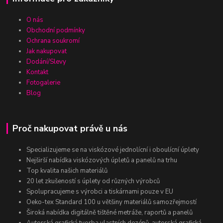
O nás
Obchodní podmínky
Ochrana soukromí
Jak nakupovat
Dodání/Slevy
Kontakt
Fotogalerie
Blog
Proč nakupovat právě u nás
Specializujeme se na viskózové jednolícní i oboulícní úplety
Nejširší nabídka viskózových úpletů a panelů na trhu
Top kvalita našich materiálů
20 let zkušeností s úplety od různých výrobců
Spolupracujeme s výrobci a tiskárnami pouze v EU
Oeko-tex Standard 100 u většiny materiálů samozřejmostí
Široká nabídka digitálně tištěné metráže, raportů a panelů
Autorská grafická tvorba vlastních dezénů, autorská grafická