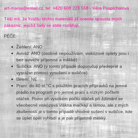
art-mania@email.cz, tel: +420 608 223 558 - Věra Pospíchalová
Těší mě, že kvalitu těchto materiálů již ocenila spousta mých
zákaznic, jejichž řady se stále rozšiřují.
PÉČE:
Žehlení: ANO
Aviváž: ANO (osobně nepoužívám, viskózové úplety jsou i
bez aviváže příjemné a měkké)
Sušička: ANO (v tomto případě doporučuji předeprat a
vysrážet pomocí vysušení v sušičce)
Bělení: NE
Praní: do 40 st.°C s použitím pracích přípravků na jemné
prádlo na program pro jemné praní s nízkým počtem
otáček. Pozor při vysokém počtu otáček při ždímání se
všeobecně viskózová vlákna mačkají a lámou, ale z mých
zkušeností je v tomto případě vhodné sušení v sušičce, kde
se úplet opět vyhladí a je pak příjemně měkký.