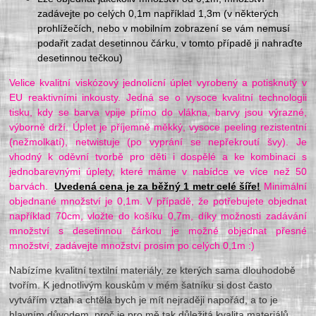
zadávejte po celých 0,1m například 1,3m (v některých
prohlížečích, nebo v mobilním zobrazení se vám nemusí
podařit zadat desetinnou čárku, v tomto případě ji nahraďte
desetinnou tečkou)
Velice kvalitní viskózový jednolícní úplet vyrobený a potisknutý v
EU reaktivními inkousty. Jedná se o vysoce kvalitní technologii
tisku, kdy se barva vpije přímo do vlákna, barvy jsou výrazné,
výborně drží. Úplet je příjemně měkký, vysoce peeling rezistentní
(nežmolkatí), netwistuje (po vyprání se nepřekroutí švy). Je
vhodný k oděvní tvorbě pro děti i dospělé a ke kombinaci s
jednobarevnými úplety, které máme v nabídce ve více než 50
barvách.
Uvedená cena je za běžný 1 metr celé šíře!
Minimální
objednané množství je 0,1m. V případě, že potřebujete objednat
například 70cm, vložte do košíku 0,7m, díky možnosti zadávání
množství s desetinnou čárkou je možné objednat přesné
množství, zadávejte množství prosím po celých 0,1m :)
Nabízíme kvalitní textilní materiály, ze kterých sama dlouhodobě
tvořím. K jednotlivým kouskům v mém šatníku si dost často
vytvářím vztah a chtěla bych je mít nejraději napořád, a to je
hlavním důvodem, proč je pro mě tak důležitá kvalita materiálů,