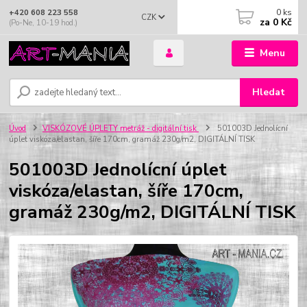
0
ks
+420 608 223 558
CZK
za
0 Kč
(Po-Ne, 10-19 hod.)
Menu
Hledat
Úvod
VISKÓZOVÉ ÚPLETY metráž - digitální tisk
501003D Jednolícní
úplet viskóza/elastan, šíře 170cm, gramáž 230g/m2, DIGITÁLNÍ TISK
501003D Jednolícní úplet
viskóza/elastan, šíře 170cm,
gramáž 230g/m2, DIGITÁLNÍ TISK