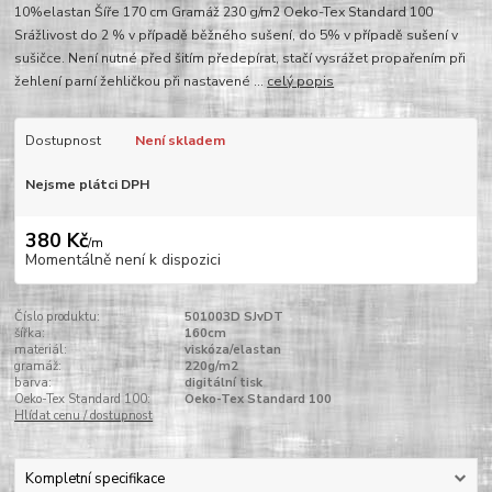
10%elastan Šíře 170 cm Gramáž 230 g/m2 Oeko-Tex Standard 100
Srážlivost do 2 % v případě běžného sušení, do 5% v případě sušení v
sušičce. Není nutné před šitím předepírat, stačí vysrážet propařením při
žehlení parní žehličkou při nastavené ...
celý popis
Dostupnost
Není skladem
Nejsme plátci DPH
380 Kč
/
m
Momentálně není k dispozici
Číslo produktu:
501003D SJvDT
šířka:
160cm
materiál:
viskóza/elastan
gramáž:
220g/m2
barva:
digitální tisk
Oeko-Tex Standard 100:
Oeko-Tex Standard 100
Hlídat cenu / dostupnost
Kompletní specifikace