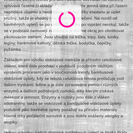
splývavé řasené či skládané oděvy, protože jemná látka při řasení
nepřidává objemu a neodstává, přičemž díky elastanu je úplet
pružný, takže je vhodný i na přiléhavé oblečení. Na rozdíl od
bavlněných úpletů se po ustřihnutí, nebo po vyprání nerolují, takže
se v podstatě nemusejí zakládat a je možné okraj jen obnitkovat
pikotovacím stehem. Jsou vhodné na trička, topy, šaty, tuniky,
legíny, harémové kalhoty, dětská trička, bodýčka, čepičky,
pyžámka .....
Základem pro výrobu viskózové metráže je přírodní celulózové
vlákno, které dále prochází v podstatě podobným složitým
výrobním procesem jako v současnosti trendy bambusové
viskózové úplety, kdy se tekutá celulózová hmota protlačuje pod
tlakem tryskami, tuhne a je dále zpracována pomocí různých
enzymů a dalších potřebných roztoků, díky kterým získává
měkkost a jemnost. Enzymy a roztoky jsou dále z vláken
odstraněny, takže se viskózové a bambusové viskózové úplety
podobně jako bavlněné úplety považují za přírodní materiály
hlavně díky počáteční surovině a jsou dobře snášeny alergiky a
atopiky.
Velkou výhodou našich digitálně potištěných úpletů je široká škála