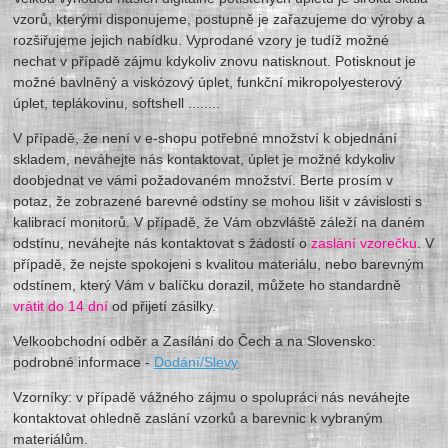
vzorů, kterými disponujeme, postupně je zařazujeme do výroby a
rozšiřujeme jejich nabídku. Vyprodané vzory je tudíž možné
nechat v případě zájmu kdykoliv znovu natisknout. Potisknout je
možné bavlněný a viskózový úplet, funkční mikropolyesterový
úplet, teplákovinu, softshell ........
V případě, že není v e-shopu potřebné množství k objednání
skladem, neváhejte nás kontaktovat, úplet je možné kdykoliv
doobjednat ve vámi požadovaném množství. Berte prosím v
potaz, že zobrazené barevné odstíny se mohou lišit v závislosti s
kalibrací monitorů. V případě, že Vám obzvláště záleží na daném
odstínu, neváhejte nás kontaktovat s žádostí o
zaslání vzorečku
. V
případě, že nejste spokojeni s kvalitou materiálu, nebo barevným
odstínem, který Vám v balíčku dorazil, můžete ho standardně
vrátit do 14 dní
od přijetí zásilky.
Velkoobchodní odběr a Zasílání do Čech a na Slovensko:
podrobné informace -
Dodání/Slevy
Vzorníky: v případě vážného zájmu o spolupráci nás neváhejte
kontaktovat ohledně zaslání vzorků a barevnic k vybraným
materiálům.