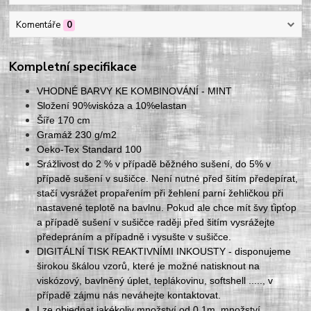
Komentáře
0
Kompletní specifikace
VHODNÉ BARVY KE KOMBINOVÁNÍ - MINT
Složení 90%viskóza a 10%elastan
Šíře 170 cm
Gramáž 230 g/m2
Oeko-Tex Standard 100
Srážlivost do 2 % v případě běžného sušení, do 5% v
případě sušení v sušičce. Není nutné před šitím předepírat,
stačí vysrážet propařením při žehlení parní žehličkou při
nastavené teplotě na bavlnu. Pokud ale chce mít švy ťipťop
a případě sušení v sušičce raději před šitím vysrážejte
předepráním a případně i vysušte v sušičce.
DIGITÁLNÍ TISK REAKTIVNÍMI INKOUSTY - disponujeme
širokou škálou vzorů, které je možné natisknout na
viskózový, bavlněný úplet, teplákovinu, softshell ....., v
případě zájmu nás neváhejte kontaktovat.
Lze objednat jakékoliv množství od 0,1m, množství