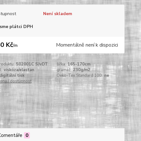
tupnost
Není skladem
sme plátci DPH
0 Kč
Momentálně není k dispozici
/
m
roduktu:
502001C SJvDT
šířka:
165-170cm
l:
viskóza/elastan
gramáž:
230g/m2
digitální tisk
Oeko-Tex Standard 100:
ne
cenu / dostupnost
Komentáře
0