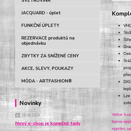
SVETROVINA
Komple
JACQUARD - úplet
FUNKČNÍ ÚPLETY
VHO
Slo
REZERVACE produktů na
Šíř
objednávku
Gra
Oek
ZBYTKY ZA SNÍŽENÉ CENY
Sráž
prop
AKCE, SLEVY, POUKAZY
před
MÓDA - ARTFASHION®
DIG
tepl
Lze
Novinky
zob
Velice kva
29.09.2019
barva vpij
Nový e-shop je konečně tady
vyprání s