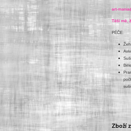
art-mania
Těší mě, ž
PÉČE:
Žeh
Avi
Suš
Běl
Pra
poč
suši
Zboží 