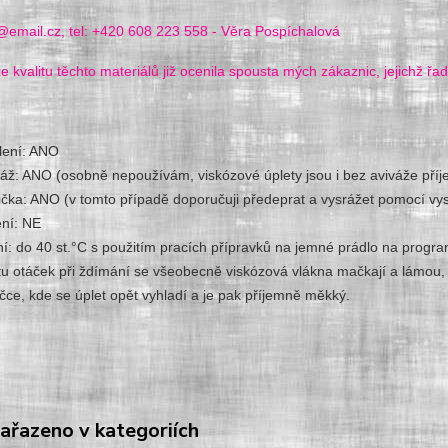
@email.cz, tel: +420 608 223 558 - Věra Pospíchalová
e kvalitu těchto materiálů již ocenila spousta mých zákaznic, jejichž řady
lení: ANO
váž: ANO (osobně nepoužívám, viskózové úplety jsou i bez aviváže pří
ička: ANO (v tomto případě doporučuji předeprat a vysrážet pomocí vys
ení: NE
ní: do 40 st.°C s použitím pracích přípravků na jemné prádlo na progr
tu otáček při ždímání se všeobecně viskózová vlákna mačkají a lámou, 
čce, kde se úplet opět vyhladí a je pak příjemně měkký.
zařazeno v kategoriích