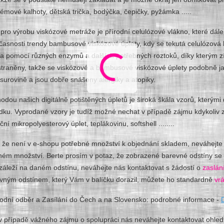
rémové kalhoty, dětská trička, bodýčka, čepičky, pyžámka .....
pro výrobu viskózové metráže je přírodní celulózové vlákno, které dá
časnosti trendy bambusové viskózové úplety, kdy se tekutá celulózová 
a pomocí různých enzymů a dalších potřebných roztoků, díky kterým z
traněny, takže se viskózové a bambusové viskózové úplety podobně jak
surovině a jsou dobře snášeny alergiky a atopiky.
odou našich digitálně potištěných úpletů je široká škála vzorů, který
ídku. Vyprodané vzory je tudíž možné nechat v případě zájmu kdykoliv 
ční mikropolyesterový úplet, teplákovinu, softshell ........
 že není v e-shopu potřebné množství k objednání skladem, neváhejte 
m množství. Berte prosím v potaz, že zobrazené barevné odstíny se moh
záleží na daném odstínu, neváhejte nás kontaktovat s žádostí o
zaslán
vným odstínem, který Vám v balíčku dorazil, můžete ho standardně
vrá
odní odběr a Zasílání do Čech a na Slovensko: podrobné informace -
v případě vážného zájmu o spolupráci nás neváhejte kontaktovat ohled