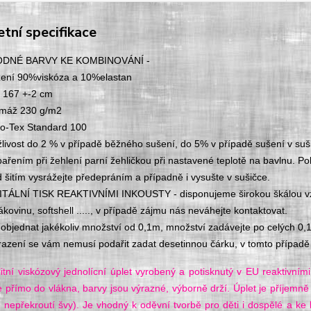
tní specifikace
DNÉ BARVY KE KOMBINOVÁNÍ -
žení 90%viskóza a 10%elastan
e 167 +-2 cm
máž 230 g/m2
o-Tex Standard 100
livost do 2 % v případě běžného sušení, do 5% v případě sušení v suši
ařením při žehlení parní žehličkou při nastavené teplotě na bavlnu. Po
 šitím vysrážejte předepráním a případně i vysušte v sušičce.
ITÁLNÍ TISK REAKTIVNÍMI INKOUSTY - disponujeme širokou škálou vzor
ákovinu, softshell ....., v případě zájmu nás neváhejte kontaktovat.
 objednat jakékoliv množství od 0,1m, množství zadávejte po celých 0,
razení se vám nemusí podařit zadat desetinnou čárku, v tomto případě 
litní viskózový jednolícní úplet vyrobený a potisknutý v EU reaktivními
e přímo do vlákna, barvy jsou výrazné, výborně drží. Úplet je příjemně
e nepřekroutí švy). Je vhodný k oděvní tvorbě pro děti i dospělé a k