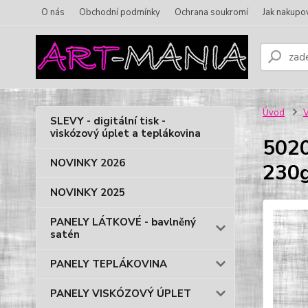
O nás
Obchodní podmínky
Ochrana soukromí
Jak nakupo
Úvod
V
SLEVY - digitální tisk -
viskózový úplet a teplákovina
5020
NOVINKY 2026
230g
NOVINKY 2025
PANELY LÁTKOVÉ - bavlněný
satén
PANELY TEPLÁKOVINA
PANELY VISKÓZOVÝ ÚPLET