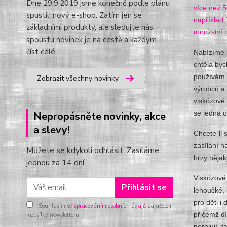
Dne 29.9.2019 jsme konečně podle plánu
více než 
spustili nový e-shop. Zatím jen se
například
základními produkty, ale sledujte nás,
množství 
spoustu novinek je na cestě a každým ...
číst celé
Nabízíme k
chtěla byc
používám. 
Zobrazit všechny novinky
výrobců a 
viskózové 
se jedná o
Nepropásněte novinky, akce
a slevy!
Chcete-li 
zasílání 
Můžete se kdykoli odhlásit. Zasíláme
brzy něja
jednou za 14 dní.
Viskózové 
Přihlásit se
lehoučké, 
pro děti i
Souhlasím se
zpracováním osobních údajů
za účelem
přičemž dí
rozesílky newsletteru.
nerolují, 