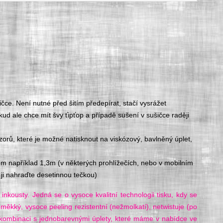
čce. Není nutné před šitím předepírat, stačí vysrážet
kud ale chce mít švy ťipťop a případě sušení v sušičce raději
ů, které je možné natisknout na viskózový, bavlněný úplet,
1m například 1,3m (v některých prohlížečích, nebo v mobilním
ji nahraďte desetinnou tečkou)
 inkousty. Jedná se o vysoce kvalitní technologii tisku, kdy se
 měkký, vysoce peeling rezistentní (nežmolkatí), netwistuje (po
e kombinaci s jednobarevnými úplety, které máme v nabídce ve