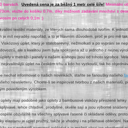
50 barvách.
Uvedená cena je za běžný 1 metr celé šíře!
Minimální ob
 70cm, vložte do košíku 0,7m, díky možnosti zadávání množství s des
prosím po celých 0,1m :)
valitní textilní materiály, ze kterých sama dlouhodobě tvořím. K jedno
h je mít nejraději napořád, a to je hlavním důvodem, proč je pro mě tak d
Viskózový úplet, který je stálobarevný, nežmolkatí a po vyprání se ne
dovozců, ale s kvalitou jsem byla spokojena až u jednoho z nejnej výro
úplety v metráži i panely v našem e-shopu jsou od tohoto výrobce. Vel
 nejkvalitnější úplet na českém trhu a kdo ho vyzkouší, tak ho objedn
se nechat informovat o našich novinkách, staňte se fanoušky našeho
fa
našeho newsletteru.
Chcete-li se inspirovat tvorbou z našich materiálů, p
kým povedeným výrobkem.
úplety mají podobně jako úplety z bambusové viskózy přirozeně lehký l
splývavé, lehce chladivé, prodyšné, skvěle sají a jsou výborně snášeny 
 dospělé obzvláště na všechny splývavé řasené či skládané oděvy, prot
ky elastanu je úplet pružný, takže je vhodný i na přiléhavé oblečení. N
takže se v podstatě nemusejí zakládat a je možné okraj jen obnitkovat p