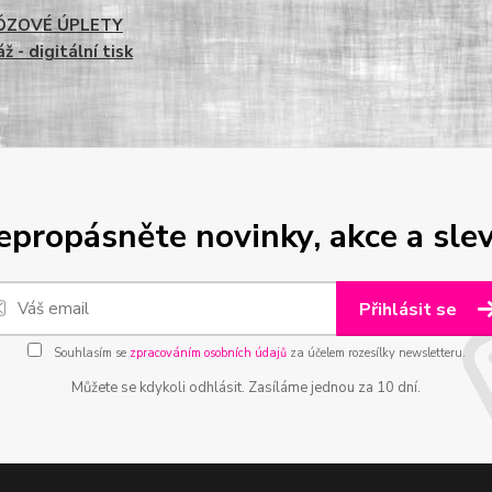
ÓZOVÉ ÚPLETY
ž - digitální tisk
epropásněte novinky, akce a slev
Přihlásit se
Souhlasím se
zpracováním osobních údajů
za účelem rozesílky newsletteru.
Můžete se kdykoli odhlásit. Zasíláme jednou za 10 dní.