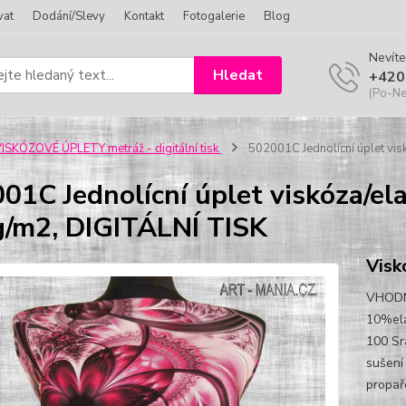
vat
Dodání/Slevy
Kontakt
Fotogalerie
Blog
Nevíte
Hledat
+420
(Po-Ne
ISKÓZOVÉ ÚPLETY metráž - digitální tisk
502001C Jednolícní úplet vis
01C Jednolícní úplet viskóza/el
/m2, DIGITÁLNÍ TISK
Visk
VHODN
10%ela
100 Sr
sušení 
propaře