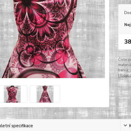
Dos
Nej
38
Číslo p
materiá
barva:
Hlídat 
etní specifikace