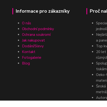
Informace pro zákazníky
Proč na
O nás
Specia
Obchodní podmínky
jednolí
Ochrana soukromí
Nejšir
Jak nakupovat
a pane
Dodání/Slevy
Top kv
Kontakt
20 let
Fotogalerie
různýc
Blog
Spolup
tiskár
Oeko-t
materi
Široká
metráž
Autors
dezénů