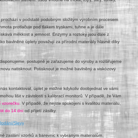
le prochází v podstatě podobným složitým výrobním procesem
hmota protlačuje pod tlakem tryskami, tuhne a je dále
ískává měkkost a jemnost. Enzymy a roztoky jsou dále z
o bavlněné úplety považují za přírodní materiály hlavně díky
mi disponujeme, postupně je zařazujeme do výroby a rozšiřujeme
znovu natisknout. Potisknout je možné bavlněný a viskózový
nás kontaktovat, úplet je možné kdykoliv doobjednat ve vámi
ou lišit v závislosti s kalibrací monitorů. V případě, že Vám
í vzorečku
. V případě, že nejste spokojeni s kvalitou materiálu,
tit do 14 dní
od přijetí zásilky.
Dodání/Slevy
ně zaslání vzorků a barevnic k vybraným materiálům.