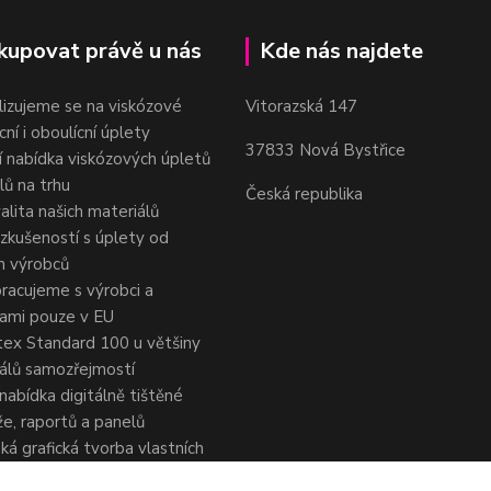
kupovat právě u nás
Kde nás najdete
lizujeme se na viskózové
Vitorazská 147
cní i oboulícní úplety
37833 Nová Bystřice
ší nabídka viskózových úpletů
lů na trhu
Česká republika
alita našich materiálů
 zkušeností s úplety od
h výrobců
racujeme s výrobci a
nami pouze v EU
ex Standard 100 u většiny
álů samozřejmostí
 nabídka digitálně tištěné
e, raportů a panelů
ká grafická tvorba vlastních
, autorská grafická úprava