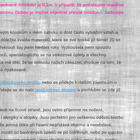
jednané množství je 0,1m. V případě, že potřebujete objednat
etinnou čárkou je možné objednat přesné množství, zadávejte
tlivým kouskům v mém šatníku si dost často vytvářím vztah a
ůležitá kvalita materiálů, které ke své tvorbě již téměř 20 let
překroutí švy jsem hledala roky. Vyzkoušela jsem spoustu
bců, specializujícího se na viskózové úplety a všechny
ice mě těší, že se spoustu našich zákaznic shoduje na tom, že
ává opakovaně.
cebookového profilu
, nebo se přidejte k dalším zájemcům o
řidejte se do naší
facebookové skupiny
a pochlubte se zde již
esk na lícové straně, jsou velmi příjemné na nošení,
i alergiky a atopiky. Jsou perfektní pro veškerou oděvní tvorbu
ože jemná látka při řasení nepřidává objemu a neodstává,
a rozdíl od bavlněných úpletů se po ustřihnutí, nebo po vyprání
ikotovacím stehem. Jsou vhodné na trička, topy, šaty, tuniky,