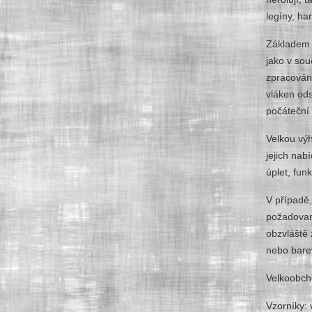
legíny, ha
Základem 
jako v sou
zpracován
vláken ods
počáteční 
Velkou výh
jejich nab
úplet, funk
V případě,
požadované
obzvláště 
nebo bare
Velkoobch
Vzorníky: 