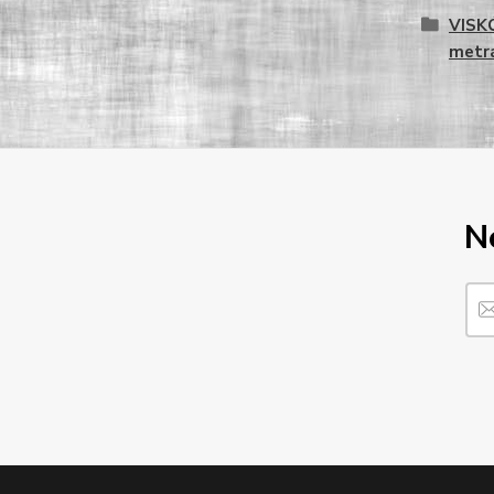
VISK
metrá
N