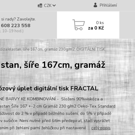
Přihlášení
CZK
 si rady? Zavolejte.
0
ks
 608 223 558
za
0 Kč
, 10-19 hod.)
kóza/elastan, šíře 167cm, gramáž 230g/m2, DIGITÁLNÍ TISK
astan, šíře 167cm, gramáž
ózový úplet digitální tisk FRACTAL
É BARVY KE KOMBINOVÁNÍ - Složení 90%viskóza a
stan Šíře 167 +-2 cm Gramáž 230 g/m2 Oeko-Tex Standard
ážlivost do 2 % v případě běžného sušení, do 5% v případě
v sušičce. Není nutné před šitím předepírat, stačí vysrážet
ním při žehlení parní žehličkou při nastavené ...
celý popis