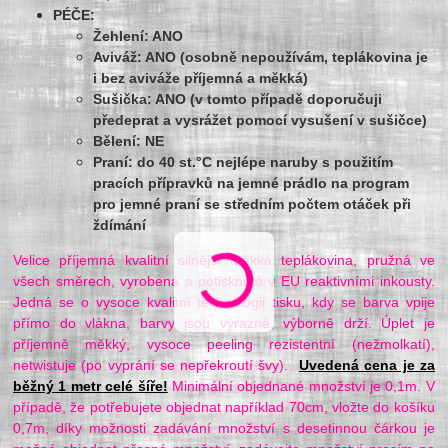
PÉČE:
Žehlení: ANO
Aviváž: ANO (osobně nepoužívám, teplákovina je
i bez aviváže příjemná a měkká)
Sušička: ANO (v tomto případě doporučuji
předeprat a vysrážet pomocí vysušení v sušičce)
Bělení: NE
Praní: do 40 st.°C nejlépe naruby s použitím
pracích přípravků na jemné prádlo na program
pro jemné praní se středním počtem otáček při
ždímání
Velice příjemná kvalitní silnější měkká teplákovina, pružná ve
všech směrech, vyrobená a potisknutá v EU reaktivními inkousty.
Jedná se o vysoce kvalitní technologii tisku, kdy se barva vpije
přímo do vlákna, barvy jsou výrazné, výborně drží. Úplet je
příjemně měkký, vysoce peeling rezistentní (nežmolkatí),
netwistuje (po vyprání se nepřekroutí švy).
Uvedená cena je za
běžný 1 metr celé šíře!
Minimální objednané množství je 0,1m. V
případě, že potřebujete objednat například 70cm, vložte do košíku
0,7m, díky možnosti zadávání množství s desetinnou čárkou je