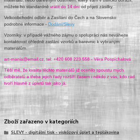
můžete ho standardně
vrátit do 14 dní
od přijetí zásilky.
Velkoobchodní odběr a Zasílání do Čech a na Slovensko:
podrobné informace -
Dodání/Slevy
Vzorníky: v případě vážného zájmu o spolupráci nás neváhejte
kontaktovat ohledně zaslání vzorků a barevnic k vybraným
materiálům.
art-mania@email.cz, tel: +420 608 223 558 - Věra Pospíchalová
Těší mě, že kvalitu těchto materiálů již ocenilo spoustu mých
odběratelů a třeba jejich řady rozšíří časem i někdo z vás, kdo rád
tvoří hlavně z úpletů tak jako já.
Zboží zařazeno v kategoriích
SLEVY - digitální tisk - viskózový úplet a teplákovina