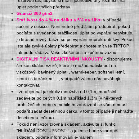
rezervou tak, abyste si mohli jednotlivé díly rozmístit na
úplet podle vašich představ.
Gramáž 300 g/m2
Srážlivost do 4 % na délku a 5% na šířku
v případě
sušení v sušičce. Není nutné před šitím předepírat, pokud
počítáte s uvedenou srážlivostí, úplet po vyprání netwistuje,
je krásně rovný, takže se po vyprání nepřekroutí švy. Pokud
jste ale zvyklé úplety předepírat a chcete mít vše ŤIPŤOP,
tak budu ráda za Vaše zkušenosti a zpětnou vazbu.
DIGITÁLNÍ TISK REAKTIVNÍMI INKOUSTY
- disponujeme
širokou škálou vzorů, které je možné natisknout na
viskózový, bavlněný úplet, , warmkeeper, softshell letní,
zimní i s beránkem ..., v případě zájmu nás neváhejte
kontaktovat.
Lze objednat jakékoliv množství od 0,1m, množství
zadávejte po celých 0,1m například 1,3m (v některých
prohlížečích, nebo v mobilním zobrazení se vám nemusí
podařit zadat desetinnou čárku, v tomto případě ji nahraďte
desetinnou tečkou)
Pokud není vzor zrovna skladem, aktivujte si funkci
"HLÍDÁNÍ DOSTUPNOSTI" a jakmile bude vzor opět
skladem, budete informováni e-mailem