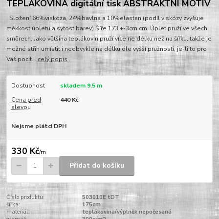
TEPLÁKOVINA digitální tisk ABSTRAKTNÍ MOTIV
Složení 66%viskóza, 24%bavlna a 10%elastan (podíl viskózy zvyšuje
měkkost úpletu a sytost barev) Šíře 173 +-3cm cm. Úplet pruží ve všech
směrech. Jako většina teplákovin pruží více ne délku než na šířku, takže je
možné střih umístit i neobvykle na délku dle vyšší pružnosti, je-li to pro
Váš pocit...
celý popis
Dostupnost
skladem 9.5 m
Cena před
440 Kč
slevou
Nejsme plátci DPH
330 Kč
/
m
Přidat do košíku
Číslo produktu:
503010E tDT
šířka:
175cm
materiál:
teplákovina/výplněk nepočesaná