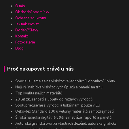
O nás
Obchodní podmínky
Ochrana soukromí
Jak nakupovat
Dodání/Slevy
Kontakt
Fotogalerie
Blog
Proč nakupovat právě u nás
Specializujeme se na viskózové jednolícní i oboulícní úplety
Nejširší nabídka viskózových úpletů a panelů na trhu
Top kvalita našich materiálů
20 let zkušeností s úplety od různých výrobců
Spolupracujeme s výrobci a tiskárnami pouze v EU
Oeko-tex Standard 100 u většiny materiálů samozřejmostí
Široká nabídka digitálně tištěné metráže, raportů a panelů
Autorská grafická tvorba vlastních dezénů, autorská grafická