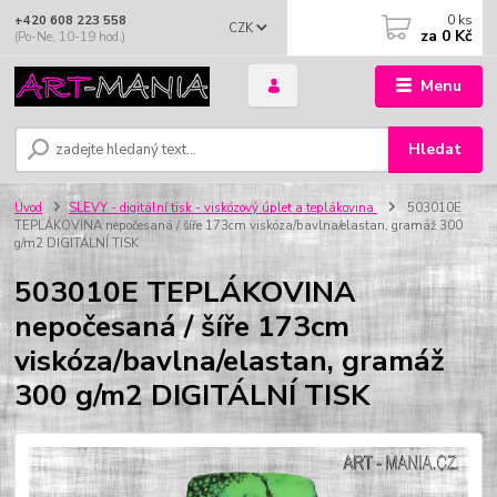
0
ks
+420 608 223 558
CZK
za
0 Kč
(Po-Ne, 10-19 hod.)
Menu
Hledat
Úvod
SLEVY - digitální tisk - viskózový úplet a teplákovina
503010E
TEPLÁKOVINA nepočesaná / šíře 173cm viskóza/bavlna/elastan, gramáž 300
g/m2 DIGITÁLNÍ TISK
503010E TEPLÁKOVINA
nepočesaná / šíře 173cm
viskóza/bavlna/elastan, gramáž
300 g/m2 DIGITÁLNÍ TISK