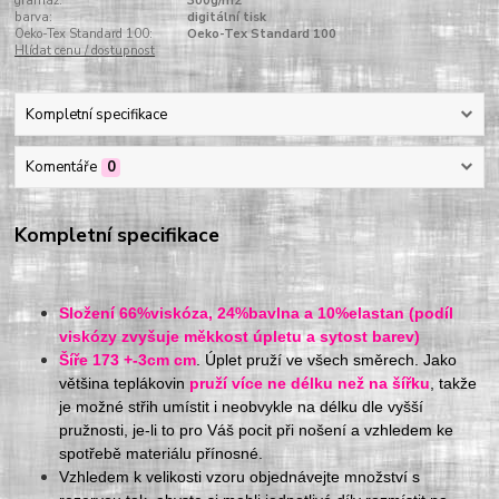
gramáž:
300g/m2
barva:
digitální tisk
Oeko-Tex Standard 100:
Oeko-Tex Standard 100
Hlídat cenu / dostupnost
Kompletní specifikace
Komentáře
0
Kompletní specifikace
Složení 66%viskóza, 24%bavlna a 10%elastan (podíl
viskózy zvyšuje měkkost úpletu a sytost barev)
Šíře 173 +-3cm cm
. Úplet pruží ve všech směrech. Jako
většina teplákovin
pruží více ne délku než na šířku
, takže
je možné střih umístit i neobvykle na délku dle vyšší
pružnosti, je-li to pro Váš pocit při nošení a vzhledem ke
spotřebě materiálu přínosné.
Vzhledem k velikosti vzoru objednávejte množství s