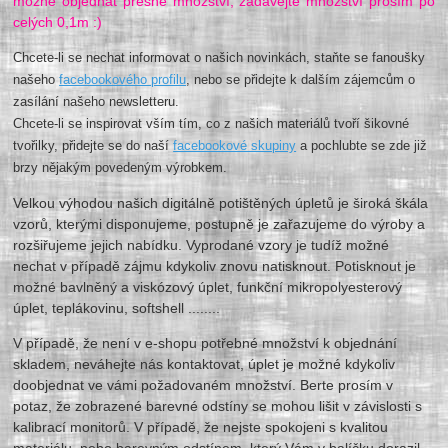
možné objednat přesné množství, zadávejte množství prosím po
celých 0,1m :)
Chcete-li se nechat informovat o našich novinkách, staňte se fanoušky
našeho
facebookového profilu
, nebo se přidejte k dalším zájemcům o
zasílání našeho newsletteru.
Chcete-li se inspirovat vším tím, co z našich materiálů tvoří šikovné
tvořilky, přidejte se do naší
facebookové skupiny
a pochlubte se zde již
brzy nějakým povedeným výrobkem.
Velkou výhodou našich digitálně potištěných úpletů je široká škála
vzorů, kterými disponujeme, postupně je zařazujeme do výroby a
rozšiřujeme jejich nabídku. Vyprodané vzory je tudíž možné
nechat v případě zájmu kdykoliv znovu natisknout. Potisknout je
možné bavlněný a viskózový úplet, funkční mikropolyesterový
úplet, teplákovinu, softshell ........
V případě, že není v e-shopu potřebné množství k objednání
skladem, neváhejte nás kontaktovat, úplet je možné kdykoliv
doobjednat ve vámi požadovaném množství. Berte prosím v
potaz, že zobrazené barevné odstíny se mohou lišit v závislosti s
kalibrací monitorů. V případě, že nejste spokojeni s kvalitou
materiálu, nebo barevným odstínem, který Vám v balíčku dorazil,