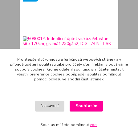
Pro zlepšení výkonnosti a funkčnosti webových stránek a v
případě udělení souhlasu také pro účely cílení reklamy používáme
soubory cookies. Kromě udělení souhlasu si můžete nastavit
vlastní preference cookies popřípadě i souhlas odmítnout
pomocí odkazu ve spodní části stránek.
509001A Jednolícní úplet viskóza/elastan, šíře
170cm, gramáž 230g/m2, DIGITÁLNÍ TISK
380 Kč
Skladem 2.6 m
/
m
Souhlasím
Nastavení
Přidat do košíku
Souhlas můžete odmítnout
zde
.
Novinka