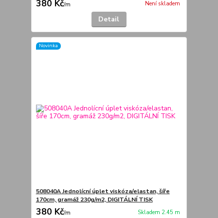
380 Kč
Není skladem
/
m
Detail
Novinka
508040A Jednolícní úplet viskóza/elastan, šíře
170cm, gramáž 230g/m2, DIGITÁLNÍ TISK
380 Kč
Skladem 2.45 m
/
m