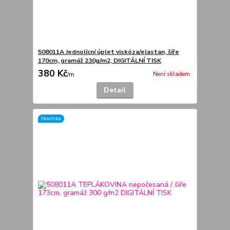
508011A Jednolícní úplet viskóza/elastan, šíře
170cm, gramáž 230g/m2, DIGITÁLNÍ TISK
380 Kč
Není skladem
/
m
Detail
Novinka