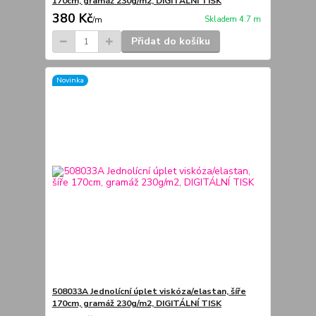
170cm, gramáž 230g/m2, DIGITÁLNÍ TISK
380 Kč
Skladem 4.7 m
/
m
Přidat do košíku
Novinka
508033A Jednolícní úplet viskóza/elastan, šíře
170cm, gramáž 230g/m2, DIGITÁLNÍ TISK