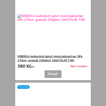
508001A Jednolícní úplet viskóza/elastan, šíře
170cm, gramáž 230g/m2, DIGITÁLNÍ TISK
380 Kč
Není skladem
/
m
Detail
Novinka