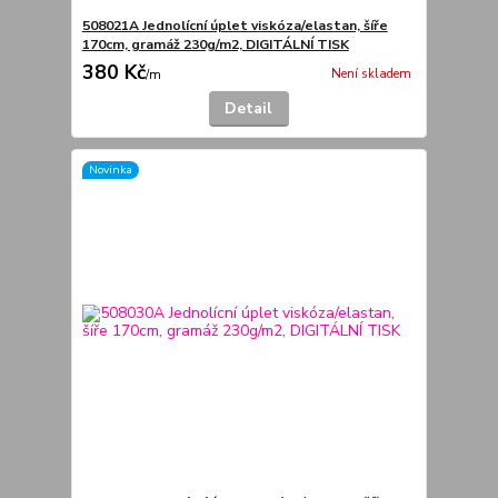
508021A Jednolícní úplet viskóza/elastan, šíře
170cm, gramáž 230g/m2, DIGITÁLNÍ TISK
380 Kč
Není skladem
/
m
Detail
Novinka