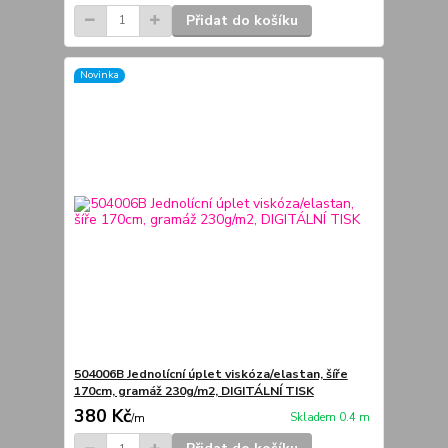
Přidat do košíku
Novinka
504006B Jednolícní úplet viskóza/elastan, šíře
170cm, gramáž 230g/m2, DIGITÁLNÍ TISK
380 Kč
Skladem 0.4 m
/
m