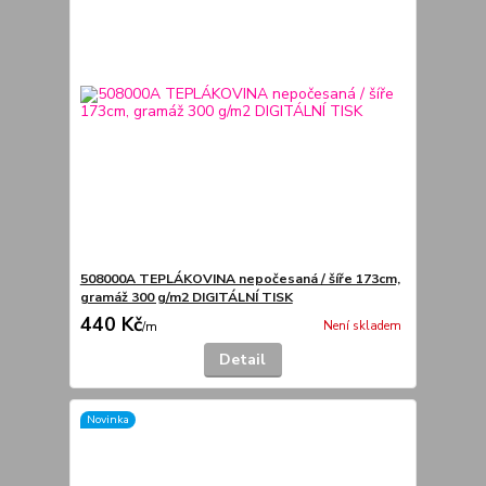
508000A TEPLÁKOVINA nepočesaná / šíře 173cm,
gramáž 300 g/m2 DIGITÁLNÍ TISK
440 Kč
Není skladem
/
m
Detail
Novinka