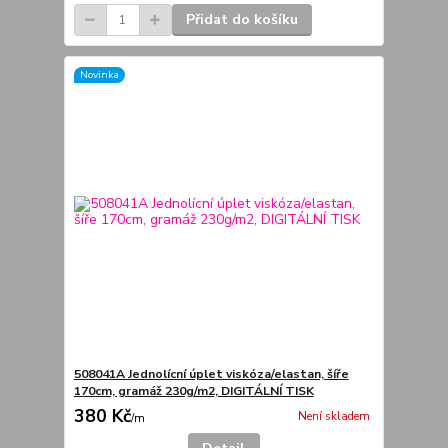
Přidat do košíku
Novinka
508041A Jednolícní úplet viskóza/elastan, šíře
170cm, gramáž 230g/m2, DIGITÁLNÍ TISK
380 Kč
Není skladem
/
m