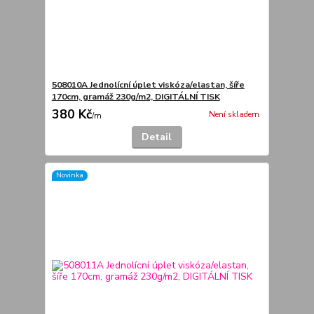
508010A Jednolícní úplet viskóza/elastan, šíře
170cm, gramáž 230g/m2, DIGITÁLNÍ TISK
380 Kč
Není skladem
/
m
Detail
Novinka