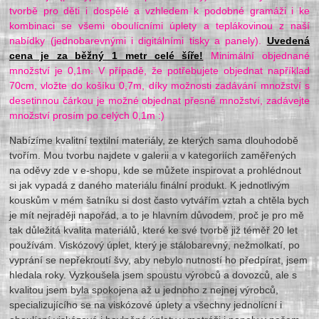
tvorbě pro děti i dospělé a vzhledem k podobné gramáži i ke
kombinaci se všemi oboulícními úplety a teplákovinou z naší
nabídky (jednobarevnými i digitálními tisky a panely).
Uvedená
cena je za běžný 1 metr celé šíře!
Minimální objednané
množství je 0,1m. V případě, že potřebujete objednat například
70cm, vložte do košíku 0,7m, díky možnosti zadávání množství s
desetinnou čárkou je možné objednat přesné množství, zadávejte
množství prosím po celých 0,1m :)
Nabízíme kvalitní textilní materiály, ze kterých sama dlouhodobě
tvořím. Mou tvorbu najdete v galerii a v kategoriích zaměřených
na oděvy zde v e-shopu, kde se můžete inspirovat a prohlédnout
si jak vypadá z daného materiálu finální produkt. K jednotlivým
kouskům v mém šatníku si dost často vytvářím vztah a chtěla bych
je mít nejraději napořád, a to je hlavním důvodem, proč je pro mě
tak důležitá kvalita materiálů, které ke své tvorbě již téměř 20 let
používám. Viskózový úplet, který je stálobarevný, nežmolkatí, po
vyprání se nepřekroutí švy, aby nebylo nutností ho předpírat, jsem
hledala roky. Vyzkoušela jsem spoustu výrobců a dovozců, ale s
kvalitou jsem byla spokojena až u jednoho z nejnej výrobců,
specializujícího se na viskózové úplety a všechny jednolícní i