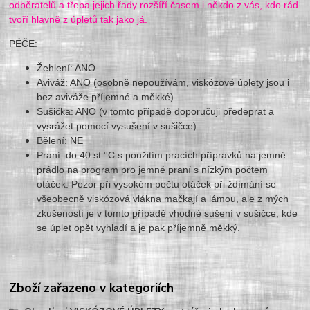
odběratelů a třeba jejich řady rozšíří časem i někdo z vás, kdo rád
tvoří hlavně z úpletů tak jako já.
PÉČE:
Žehlení: ANO
Aviváž: ANO (osobně nepoužívám, viskózové úplety jsou i
bez aviváže příjemné a měkké)
Sušička: ANO (v tomto případě doporučuji předeprat a
vysrážet pomocí vysušení v sušičce)
Bělení: NE
Praní: do 40 st.°C s použitím pracích přípravků na jemné
prádlo na program pro jemné praní s nízkým počtem
otáček. Pozor při vysokém počtu otáček při ždímání se
všeobecně viskózová vlákna mačkají a lámou, ale z mých
zkušeností je v tomto případě vhodné sušení v sušičce, kde
se úplet opět vyhladí a je pak příjemně měkký.
Zboží zařazeno v kategoriích