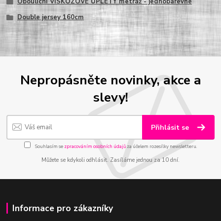
Oboulícní VISKÓZOVÉ ÚPLETY metráž - jednobarevné
Double jersey 160cm
Nepropásněte novinky, akce a
slevy!
Přihlásit se
Souhlasím se
zpracováním osobních údajů
za účelem rozesílky newsletteru.
Můžete se kdykoli odhlásit. Zasíláme jednou za 10 dní.
Informace pro zákazníky