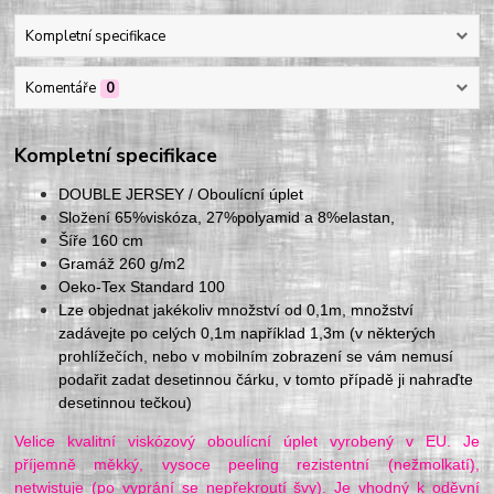
Kompletní specifikace
Komentáře
0
Kompletní specifikace
DOUBLE JERSEY / Oboulícní úplet
Složení 65%viskóza, 27%polyamid a 8%elastan,
Šíře 160 cm
Gramáž 260 g/m2
Oeko-Tex Standard 100
Lze objednat jakékoliv množství od 0,1m, množství
zadávejte po celých 0,1m například 1,3m (v některých
prohlížečích, nebo v mobilním zobrazení se vám nemusí
podařit zadat desetinnou čárku, v tomto případě ji nahraďte
desetinnou tečkou)
Velice kvalitní viskózový oboulícní úplet vyrobený v EU. Je
příjemně měkký, vysoce peeling rezistentní (nežmolkatí),
netwistuje (po vyprání se nepřekroutí švy). Je vhodný k oděvní