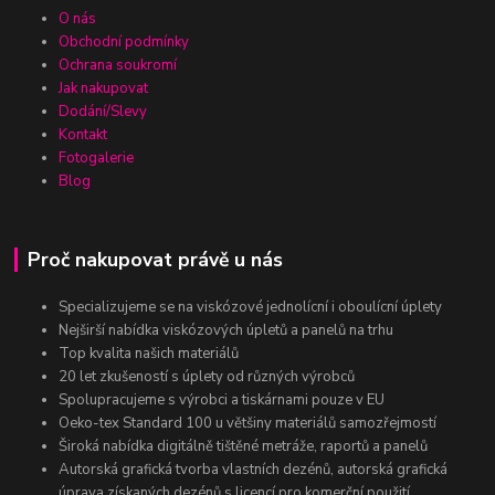
O nás
Obchodní podmínky
Ochrana soukromí
Jak nakupovat
Dodání/Slevy
Kontakt
Fotogalerie
Blog
Proč nakupovat právě u nás
Specializujeme se na viskózové jednolícní i oboulícní úplety
Nejširší nabídka viskózových úpletů a panelů na trhu
Top kvalita našich materiálů
20 let zkušeností s úplety od různých výrobců
Spolupracujeme s výrobci a tiskárnami pouze v EU
Oeko-tex Standard 100 u většiny materiálů samozřejmostí
Široká nabídka digitálně tištěné metráže, raportů a panelů
Autorská grafická tvorba vlastních dezénů, autorská grafická
úprava získaných dezénů s licencí pro komerční použití