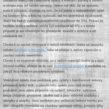
oboulícní viskózové i bavlněné úplety v metráži i panely v našem
e-shopu jsou od tohoto výrobce. Velice mě těší, že se spoustu
našich zákaznic shoduje na tom, že se jedná o nejkvalitnější úplet
na českém trhu a kdo ho vyzkouší, tak ho objednává opakovaně.
Stačí ho řádně vysrážet propařením (srážlivost do 5%). Pokud jej
hodláte sušit v sušičce, může být srážlivost až 8% a v tomto
případě je asi vhodnější ho předeprat, vysušit v sušičce a až
následně šít.
Chcete-li se nechat informovat o našich novinkách, staňte se fanoušky
našeho
facebookového profilu
, nebo se přidejte k dalším zájemcům o
zasílání našeho newsletteru.
Chcete-li se inspirovat vším tím, co z našich materiálů tvořím já a další
šikovné tvořilky, přidejte se do naší
facebookové skupiny
a pochlubte se
zde již brzy nějakým povedeným výrobkem.
Viskózové úplety mají podobně jako úplety z bambusové viskózy
přirozeně lehký lesk, u oboulícního úpletu jsou obě strany
podobné, jsou velmi příjemné na nošení, lehoučké, splývavé,
lehce chladivé, prodyšné, skvěle sají a jsou výborně snášeny i
alergiky a atopiky. Jsou perfektní pro veškerou oděvní tvorbu pro
děti i dospělé obzvláště na všechny splývavé oděvy, protože díky