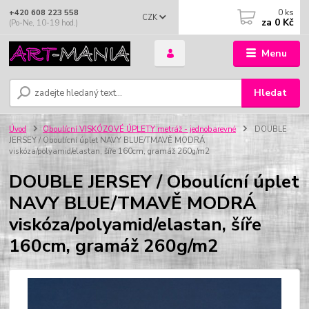
0
ks
+420 608 223 558
CZK
za
0 Kč
(Po-Ne, 10-19 hod.)
Menu
Hledat
Úvod
Oboulícní VISKÓZOVÉ ÚPLETY metráž - jednobarevné
DOUBLE
JERSEY / Oboulícní úplet NAVY BLUE/TMAVĚ MODRÁ
viskóza/polyamid/elastan, šíře 160cm, gramáž 260g/m2
DOUBLE JERSEY / Oboulícní úplet
NAVY BLUE/TMAVĚ MODRÁ
viskóza/polyamid/elastan, šíře
160cm, gramáž 260g/m2