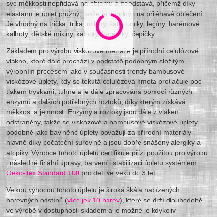
své měkkosti nepřidává na objemu a neodstává, přičemž díky
elastanu je úplet pružný, takže je vhodný i na přiléhavé oblečení.
Je vhodný na trička, trika, mikiny, šaty, tuniky, legíny, harémové
kalhoty, dětské mikiny, kalhoty, harémky, čepičky .....
Základem pro výrobu viskózové metráže je přírodní celulózové
vlákno, které dále prochází v podstatě podobným složitým
výrobním procesem jako v současnosti trendy bambusové
viskózové úplety, kdy se tekutá celulózová hmota protlačuje pod
tlakem tryskami, tuhne a je dále zpracována pomocí různých
enzymů a dalších potřebných roztoků, díky kterým získává
měkkost a jemnost. Enzymy a roztoky jsou dále z vláken
odstraněny, takže se viskózové a bambusové viskózové úplety
podobně jako bavlněné úplety považují za přírodní materiály
hlavně díky počáteční surovině a jsou dobře snášeny alergiky a
atopiky. Výrobce tohoto úpletu certifikuje přízi použitou pro výrobu
i následné finální úpravy, barvení i stabilizaci úpletu systémem
Oeko-Tex Standard 100
pro děti ve věku do 3 let.
Velkou výhodou tohoto úpletu je široká škála nabízených
barevných odstínů (
více jek 10 barev
), které se drží dlouhodobě
ve výrobě v dostupnosti skladem a je možné je kdykoliv