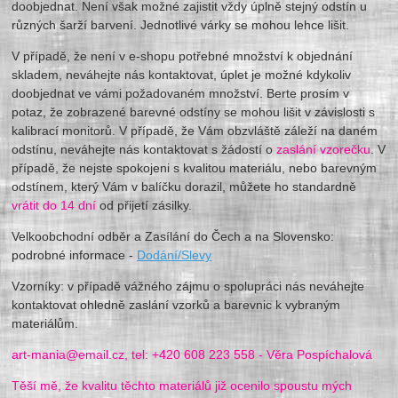
doobjednat. Není však možné zajistit vždy úplně stejný odstín u
různých šarží barvení. Jednotlivé várky se mohou lehce lišit.
V případě, že není v e-shopu potřebné množství k objednání
skladem, neváhejte nás kontaktovat, úplet je možné kdykoliv
doobjednat ve vámi požadovaném množství. Berte prosím v
potaz, že zobrazené barevné odstíny se mohou lišit v závislosti s
kalibrací monitorů. V případě, že Vám obzvláště záleží na daném
odstínu, neváhejte nás kontaktovat s žádostí o
zaslání vzorečku
. V
případě, že nejste spokojeni s kvalitou materiálu, nebo barevným
odstínem, který Vám v balíčku dorazil, můžete ho standardně
vrátit do 14 dní
od přijetí zásilky.
Velkoobchodní odběr a Zasílání do Čech a na Slovensko:
podrobné informace -
Dodání/Slevy
Vzorníky: v případě vážného zájmu o spolupráci nás neváhejte
kontaktovat ohledně zaslání vzorků a barevnic k vybraným
materiálům.
art-mania@email.cz, tel: +420 608 223 558 - Věra Pospíchalová
Těší mě, že kvalitu těchto materiálů již ocenilo spoustu mých