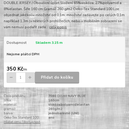
DOUBLE JERSEY / Oboulícní úplet Složení 65%viskóza, 27%polyamid a
8%elastan, Šíře 160 cm Gramáž 260 g/m2 Oeko-Tex Standard 100 Lze
objednat jakékoliv množství od 0,1m, množství zadávejte po celých 0,1m
například 1,3m (v některých prohlížečích, nebo v mobilním zobrazení se
vám nemusí podařit zada...
celý popis
Dostupnost
Skladem 3.15 m
Nejsme plátci DPH
350 Kč
/
m
Přidat do košíku
Číslo produktu:
7080 DJ160 NAVY BLUE
šířka:
160cm
materiál:
viskóza/polyamid/elastan
gramáž:
260g/m2
barva:
jednobarevné (UNI)
Oeko-Tex Standard 100:
ano
Hlídat cenu / dostupnost