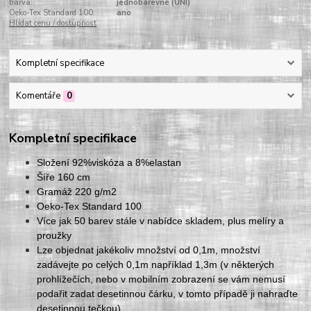
barva:
jednobarevné (UNI)
Oeko-Tex Standard 100:
ano
Hlídat cenu / dostupnost
Kompletní specifikace
Komentáře
0
Kompletní specifikace
Složení 92%viskóza a 8%elastan
Šíře 160 cm
Gramáž 220 g/m2
Oeko-Tex Standard 100
Více jak 50 barev stále v nabídce skladem, plus melíry a
proužky
Lze objednat jakékoliv množství od 0,1m, množství
zadávejte po celých 0,1m například 1,3m (v některých
prohlížečích, nebo v mobilním zobrazení se vám nemusí
podařit zadat desetinnou čárku, v tomto případě ji nahraďte
desetinnou tečkou)