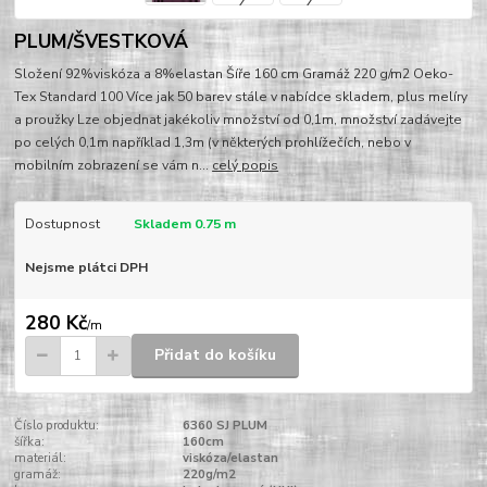
PLUM/ŠVESTKOVÁ
Složení 92%viskóza a 8%elastan Šíře 160 cm Gramáž 220 g/m2 Oeko-
Tex Standard 100 Více jak 50 barev stále v nabídce skladem, plus melíry
a proužky Lze objednat jakékoliv množství od 0,1m, množství zadávejte
po celých 0,1m například 1,3m (v některých prohlížečích, nebo v
mobilním zobrazení se vám n...
celý popis
Dostupnost
Skladem 0.75 m
Nejsme plátci DPH
280 Kč
/
m
Přidat do košíku
Číslo produktu:
6360 SJ PLUM
šířka:
160cm
materiál:
viskóza/elastan
gramáž:
220g/m2