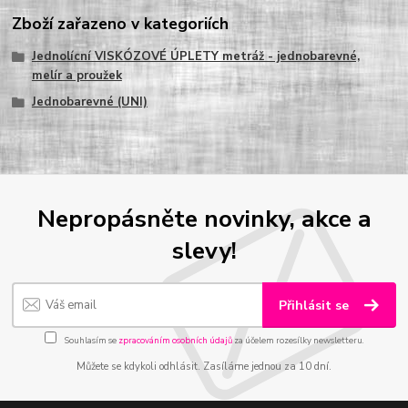
Zboží zařazeno v kategoriích
Jednolícní VISKÓZOVÉ ÚPLETY metráž - jednobarevné,
melír a proužek
Jednobarevné (UNI)
Nepropásněte novinky, akce a
slevy!
Přihlásit se
Souhlasím se
zpracováním osobních údajů
za účelem rozesílky newsletteru.
Můžete se kdykoli odhlásit. Zasíláme jednou za 10 dní.