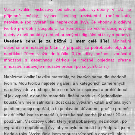
Velice kvalitní viskózový jednolícní úplet vyrobený v EU, je
příjemně měkký, vysoce peeling rezistentní (nežmolkatí),
netwistuje (po vyprání se nepřekroutí švy). Je vhodný k oděvní
tvorbě pro děti i dospělé a ke kombinaci se všemi designovými
úplety z naší nabídky (jednobarevnými i digitálními tisky a panely).
Uvedená cena je za běžný 1 metr celé šíře!
Minimální
objednané množství je 0,1m. V případě, že potřebujete objednat
například 70cm, vložte do košíku 0,7m, díky možnosti zadávání
množství s desetinnou čárkou je možné objednat přesné
množství, zadávejte množství prosím po celých 0,1m :)
Nabízíme kvalitní textilní materiály, ze kterých sama dlouhodobě
tvořím. Mou tvorbu najdete v galerii a v kategoriích zaměřených
na oděvy zde v e-shopu, kde se můžete inspirovat a prohlédnout
si jak vypadá z daného materiálu finální produkt. K jednotlivým
kouskům v mém šatníku si dost často vytvářím vztah a chtěla bych
je mít nejraději napořád, a to je hlavním důvodem, proč je pro mě
tak důležitá kvalita materiálů, které ke své tvorbě již téměř 20 let
používám. Viskózový úplet, který je stálobarevný, nežmolkatí, po
vyprání se nepřekroutí švy, aby nebylo nutností ho předpírat, jsem
hledala roky. Vyzkoušela jsem spoustu výrobců a dovozců, ale s