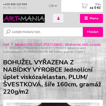
0
ks
+420 608 223 558
CZK
za
0 Kč
(Po-Ne, 10-19 hod.)
Menu
Hledat
Úvod
Jednolícní VISKÓZOVÉ ÚPLETY metráž - jednobarevné, melír a proužek
BOHUŽEL VYŘAZENA Z NABÍDKY VÝROBCE Jednolícní úplet
viskóza/elastan, PLUM/ŠVESTKOVÁ, šíře 160cm, gramáž 220g/m2
BOHUŽEL VYŘAZENA Z
NABÍDKY VÝROBCE Jednolícní
úplet viskóza/elastan, PLUM/
ŠVESTKOVÁ, šíře 160cm, gramáž
220g/m2