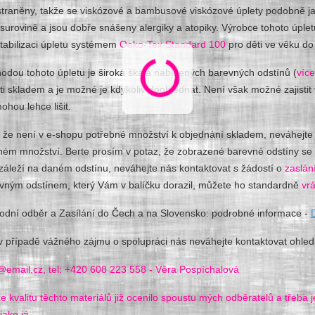
traněny, takže se viskózové a bambusové viskózové úplety podobně jak
surovině a jsou dobře snášeny alergiky a atopiky. Výrobce tohoto úpletu 
stabilizaci úpletu systémem
Oeko-Tex Standard 100
pro děti ve věku do 
odou tohoto úpletu je široká škála nabízených barevných odstínů (
více
i skladem a je možné je kdykoliv doobjednat. Není však možné zajistit 
ohou lehce lišit.
 že není v e-shopu potřebné množství k objednání skladem, neváhejte 
m množství. Berte prosím v potaz, že zobrazené barevné odstíny se moh
záleží na daném odstínu, neváhejte nás kontaktovat s žádostí o
zaslán
vným odstínem, který Vám v balíčku dorazil, můžete ho standardně
vrá
odní odběr a Zasílání do Čech a na Slovensko: podrobné informace -
v případě vážného zájmu o spolupráci nás neváhejte kontaktovat ohled
@email.cz, tel: +420 608 223 558 - Věra Pospíchalová
e kvalitu těchto materiálů již ocenilo spoustu mých odběratelů a třeba j
jako já.