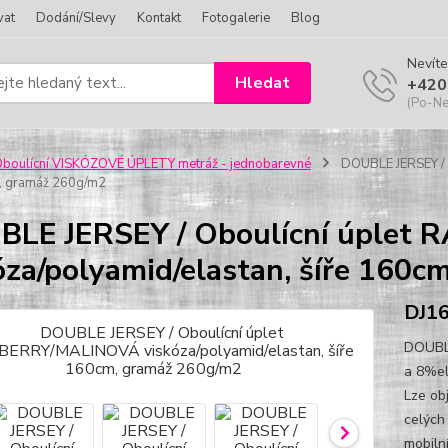
vat
Dodání/Slevy
Kontakt
Fotogalerie
Blog
Nevíte
Hledat
+420
(Po-Ne
boulícní VISKÓZOVÉ ÚPLETY metráž - jednobarevné
DOUBLE JERSEY / 
m, gramáž 260g/m2
BLE JERSEY / Oboulícní úple
óza/polyamid/elastan, šíře 160
DJ1
DOUBLE
a 8%el
Lze ob
celých
mobiln