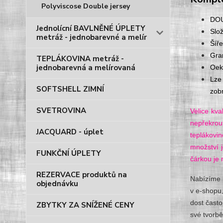
Polyviscose Double jersey
DOU
Jednolícní BAVLNĚNÉ ÚPLETY
Slo
metráž - jednobarevné a melír
Šíř
Gra
TEPLÁKOVINA metráž -
jednobarevná a melírovaná
Oek
Lze
SOFTSHELL ZIMNÍ
zob
SVETROVINA
Velice kva
nepřekrou
JACQUARD - úplet
teplákovin
množství 
FUNKČNÍ ÚPLETY
čárkou je
REZERVACE produktů na
Nabízíme k
objednávku
v e-shopu,
dost často
ZBYTKY ZA SNÍŽENÉ CENY
své tvorbě