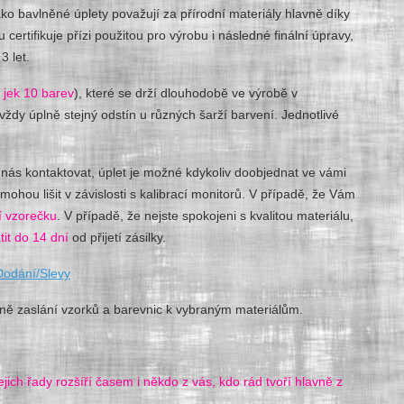
o bavlněné úplety považují za přírodní materiály hlavně díky
certifikuje přízi použitou pro výrobu i následné finální úpravy,
3 let.
 jek 10 barev
), které se drží dlouhodobě ve výrobě v
vždy úplně stejný odstín u různých šarží barvení. Jednotlivé
nás kontaktovat, úplet je možné kdykoliv doobjednat ve vámi
ou lišit v závislosti s kalibrací monitorů. V případě, že Vám
í vzorečku
. V případě, že nejste spokojeni s kvalitou materiálu,
tit do 14 dní
od přijetí zásilky.
Dodání/Slevy
ně zaslání vzorků a barevnic k vybraným materiálům.
ejich řady rozšíří časem i někdo z vás, kdo rád tvoří hlavně z