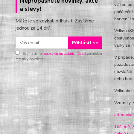
Nepropásněte novinky, akce
vláken ods
a slevy!
počáteční 
barvení i 
Můžete se kdykoli odhlásit. Zasíláme
jednou za 14 dní.
Velkou výh
dostupnost
Přihlásit se
várky se m
Souhlasím se
zpracováním osobních údajů
za účelem
V případě,
rozesílky newsletteru.
požadované
obzvláště 
nebo bare
Velkoobch
Vzorníky: 
art-mania
Těší mě, ž
úpletů tak 