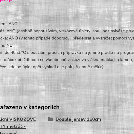
lení: ANO
váž: ANO (osobně nepoužívám, viskózové úplety jsou i bez aviváže pří
ička: ANO (v tomto případě doporučuji předeprat a vysrážet pomocí vys
ení: NE
ní: do 40 st.°C s použitím pracích přípravků na jemné prádlo na progr
tu otáček při ždímání se všeobecně viskózová vlákna mačkají a lámou, 
čce, kde se úplet opět vyhladí a je pak příjemně měkký.
zařazeno v kategoriích
lícní VISKÓZOVÉ
Double jersey 160cm
TY metráž -
obarevné