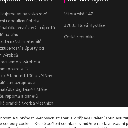
lizujeme se na viskózové
Vitorazská 147
cní i oboulícní úplety
37833 Nová Bystřice
ší nabídka viskózových úpletů
lů na trhu
Česká republika
alita našich materiálů
 zkušeností s úplety od
h výrobců
racujeme s výrobci a
nami pouze v EU
ex Standard 100 u většiny
álů samozřejmostí
 nabídka digitálně tištěné
e, raportů a panelů
ká grafická tvorba vlastních
, autorská grafická úprava
ých dezénů s licencí pro
nnosti a funkčnosti webových stránek a v případě udělení souhlasu tak
 soubory cookies. Kromě udělení souhlasu si můžete nastavit vlastní 
ní použití