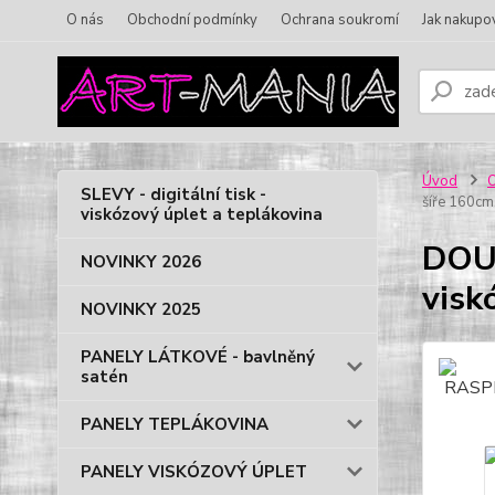
O nás
Obchodní podmínky
Ochrana soukromí
Jak nakupo
Úvod
O
SLEVY - digitální tisk -
šíře 160c
viskózový úplet a teplákovina
DOU
NOVINKY 2026
visk
NOVINKY 2025
PANELY LÁTKOVÉ - bavlněný
satén
PANELY TEPLÁKOVINA
PANELY VISKÓZOVÝ ÚPLET