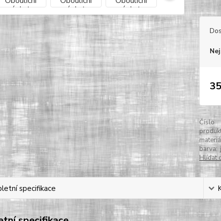
Dos
Nej
35
Číslo
produkt
materiá
barva:
Hlídat 
etní specifikace
tní specifikace