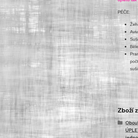
PÉČE:
Žeh
Avi
Suš
Běl
Pra
poč
suši
Zboží 
Obou
ÚPLE
jedn