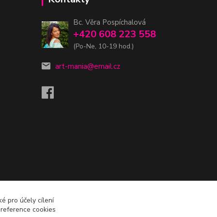
Bc. Věra Pospíchalová
+420 608 223 558
(Po-Ne, 10-19 hod.)
art-mania@email.cz
é pro účely cílení
preference cookies