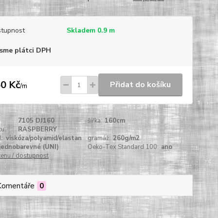
tupnost
Skladem 0.9 m
sme plátci DPH
0 Kč
Přidat do košíku
/
m
7105 DJ160
šířka:
160cm
u:
RASPBERRY
l:
viskóza/polyamid/elastan
gramáž:
260g/m2
jednobarevné (UNI)
Oeko-Tex Standard 100:
ano
cenu / dostupnost
Komentáře
0