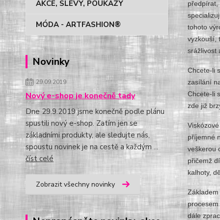
AKCE, SLEVY, POUKAZY
předpírat,
specializu
MÓDA - ARTFASHION®
tohoto výr
vyzkouší, 
srážlivost
Novinky
Chcete-li 
29.09.2019
zasílání n
Chcete-li 
Nový e-shop je konečně tady
zde již b
Dne 29.9.2019 jsme konečně podle plánu
spustili nový e-shop. Zatím jen se
Viskózové 
základními produkty, ale sledujte nás,
příjemné n
spoustu novinek je na cestě a každým ...
veškerou o
číst celé
přičemž dí
kalhoty, dě
Zobrazit všechny novinky
Základem p
procesem j
dále zpra