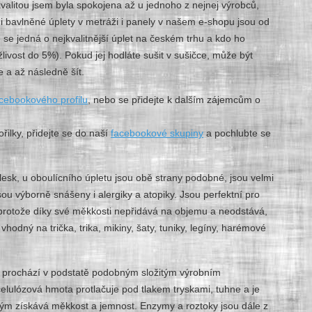
valitou jsem byla spokojena až u jednoho z nejnej výrobců,
é i bavlněné úplety v metráži i panely v našem e-shopu jsou od
 se jedná o nejkvalitnější úplet na českém trhu a kdo ho
ivost do 5%). Pokud jej hodláte sušit v sušičce, může být
e a až následně šít.
cebookového profilu
, nebo se přidejte k dalším zájemcům o
ořilky, přidejte se do naší
facebookové skupiny
a pochlubte se
esk, u oboulícního úpletu jsou obě strany podobné, jsou velmi
sou výborně snášeny i alergiky a atopiky. Jsou perfektní pro
 protože díky své měkkosti nepřidává na objemu a neodstává,
vhodný na trička, trika, mikiny, šaty, tuniky, legíny, harémové
le prochází v podstatě podobným složitým výrobním
elulózová hmota protlačuje pod tlakem tryskami, tuhne a je
ým získává měkkost a jemnost. Enzymy a roztoky jsou dále z