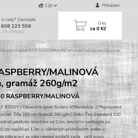
Přihlášení
CZK
 si rady? Zavolejte.
0
ks
 608 223 558
za
0 Kč
, 10-19 hod.)
Oboulícní úplet RASPBERRY/MALINOVÁ viskóza/polyamid/elastan,
t RASPBERRY/MALINOVÁ
cm, gramáž 260g/m2
60 RASPBERRY/MALINOVÁ
 JERSEY / Oboulícní úplet Složení 65%viskóza, 27%polyamid
astan, Šíře 160 cm Gramáž 260 g/m2 Oeko-Tex Standard 100
jednat jakékoliv množství od 0,1m, množství zadávejte po
 0,1m například 1,3m (v některých prohlížečích, nebo v
ím zobrazení se vám nemusí podařit zada...
celý popis