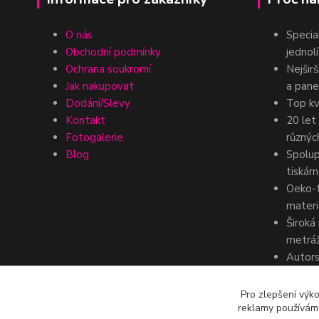
O nás
Specia
Obchodní podmínky
jednolí
Ochrana soukromí
Nejšir
Jak nakupovat
a pane
Dodání/Slevy
Top kv
Kontakt
20 let
Fotogalerie
různýc
Blog
Spolup
tiskár
Oeko-t
materi
Široká
metráž
Autors
dezénů
získan
Pro zlepšení výko
reklamy používáme
komerč