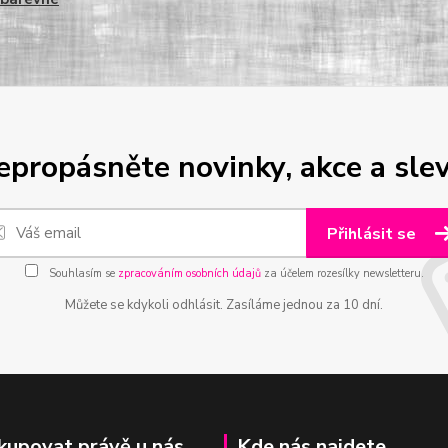
epropásněte novinky, akce a slev
Přihlásit se
Souhlasím se
zpracováním osobních údajů
za účelem rozesílky newsletteru.
Můžete se kdykoli odhlásit. Zasíláme jednou za 10 dní.
kupovat právě u nás
Kde nás najdete