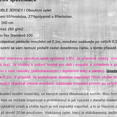
BLE JERSEY / Oboulícní úplet
žení 65%viskóza, 27%polyamid a 8%elastan,
e 160 cm
máž 260 g/m2
o-Tex Standard 100
 objednat jakékoliv množství od 0,1m, množství zadávejte po celých 0,
razení se vám nemusí podařit zadat desetinnou čárku, v tomto případě 
litní viskózový oboulícní úplet vyrobený v EU. Je příjemně měkký, vyso
tí švy). Je vhodný k oděvní tvorbě pro děti i dospělé a vzhledem k 
ou z naší nabídky (jednobarevnými i digitálními tisky a panely).
Uvede
je 0,1m. V případě, že potřebujete objednat například 70cm, vložte 
 možné objednat přesné množství, zadávejte množství prosím po celých
valitní textilní materiály, ze kterých sama dlouhodobě tvořím. Mou tvo
 kde se můžete inspirovat a prohlédnout si jak vypadá z daného materi
 vytvářím vztah a chtěla bych je mít nejraději napořád, a to je hlavním 
 již téměř 20 let používám. Viskózový úplet, který je stálobarevný, než