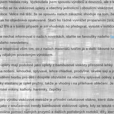
 jsem hledala roky. Vyzkoušela jsem spoustu výrobců a dovozců, ale s k
jícího se na viskózové úplety a všechny jednolícní i oboulícní viskózov
obce. Velice mě těší, že se spoustu našich zákaznic shoduje na tom, že
tak ho objednává opakovaně. Stačí ho řádně vysrážet propařením (srážl
 až 8% a v tomto případě je asi vhodnější ho předeprat, vysušit v sušičc
se nechat informovat o našich novinkách, staňte se fanoušky našeho
fa
ašeho newsletteru.
se inspirovat vším tím, co z našich materiálů tvořím já a další šikovné tv
rzy nějakým povedeným výrobkem.
úplety mají podobně jako úplety z bambusové viskózy přirozeně lehký l
a nošení, lehoučké, splývavé, lehce chladivé, prodyšné, skvěle sají a j
děvní tvorbu pro děti i dospělé obzvláště na všechny splývavé oděvy,
ky elastanu je úplet pružný, takže je vhodný i na přiléhavé oblečení. Je 
tské mikiny, kalhoty, harémky, čepičky .....
ro výrobu viskózové metráže je přírodní celulózové vlákno, které dá
ako v současnosti trendy bambusové viskózové úplety, kdy se tekutá c
cována pomocí různých enzymů a dalších potřebných roztoků, díky kter