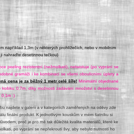
1m například 1,3m (v některých prohlížečích, nebo v mobilním
ji nahraďte desetinnou tečkou)
ce peeling rezistentní (nežmolkatí), netwistuje (po vyprání se
podobné gramáži i ke kombinaci se všemi oboulícními úplety a
ná cena je za běžný 1 metr celé šíře!
Minimální objednané
do košíku 0,7m, díky možnosti zadávání množství s desetinnou
 0,1m :)
rbu najdete v galerii a v kategoriích zaměřených na oděvy zde
álu finální produkt. K jednotlivým kouskům v mém šatníku si
důvodem, proč je pro mě tak důležitá kvalita materiálů, které ke
molkatí, po vyprání se nepřekroutí švy, aby nebylo nutností ho