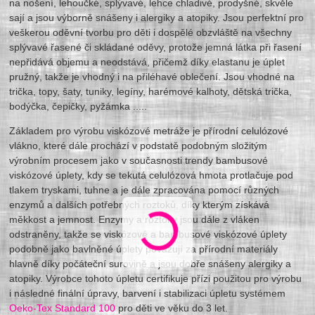
na nošení, lehoučké, splývavé, lehce chladivé, prodyšné, skvěle
sají a jsou výborně snášeny i alergiky a atopiky. Jsou perfektní pro
veškerou oděvní tvorbu pro děti i dospělé obzvláště na všechny
splývavé řasené či skládané oděvy, protože jemná látka při řasení
nepřidává objemu a neodstává, přičemž díky elastanu je úplet
pružný, takže je vhodný i na přiléhavé oblečení. Jsou vhodné na
trička, topy, šaty, tuniky, legíny, harémové kalhoty, dětská trička,
bodýčka, čepičky, pyžámka .....
Základem pro výrobu viskózové metráže je přírodní celulózové
vlákno, které dále prochází v podstatě podobným složitým
výrobním procesem jako v současnosti trendy bambusové
viskózové úplety, kdy se tekutá celulózová hmota protlačuje pod
tlakem tryskami, tuhne a je dále zpracována pomocí různých
enzymů a dalších potřebných roztoků, díky kterým získává
měkkost a jemnost. Enzymy a roztoky jsou dále z vláken
odstraněny, takže se viskózové a bambusové viskózové úplety
podobně jako bavlněné úplety považují za přírodní materiály
hlavně díky počáteční surovině a jsou dobře snášeny alergiky a
atopiky. Výrobce tohoto úpletu certifikuje přízi použitou pro výrobu
i následné finální úpravy, barvení i stabilizaci úpletu systémem
Oeko-Tex Standard 100
pro děti ve věku do 3 let.