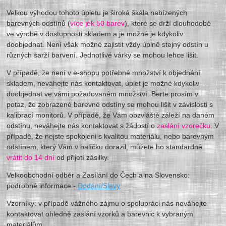
Velkou výhodou tohoto úpletu je široká škála nabízených
barevných odstínů (
více jek 50 barev
), které se drží dlouhodobě
ve výrobě v dostupnosti skladem a je možné je kdykoliv
doobjednat. Není však možné zajistit vždy úplně stejný odstín u
různých šarží barvení. Jednotlivé várky se mohou lehce lišit.
V případě, že není v e-shopu potřebné množství k objednání
skladem, neváhejte nás kontaktovat, úplet je možné kdykoliv
doobjednat ve vámi požadovaném množství. Berte prosím v
potaz, že zobrazené barevné odstíny se mohou lišit v závislosti s
kalibrací monitorů. V případě, že Vám obzvláště záleží na daném
odstínu, neváhejte nás kontaktovat s žádostí o
zaslání vzorečku
. V
případě, že nejste spokojeni s kvalitou materiálu, nebo barevným
odstínem, který Vám v balíčku dorazil, můžete ho standardně
vrátit do 14 dní
od přijetí zásilky.
Velkoobchodní odběr a Zasílání do Čech a na Slovensko:
podrobné informace -
Dodání/Slevy
Vzorníky: v případě vážného zájmu o spolupráci nás neváhejte
kontaktovat ohledně zaslání vzorků a barevnic k vybraným
materiálům.