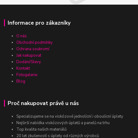
Informace pro zákazníky
O nás
Obchodní podmínky
Ochrana soukromí
Jak nakupovat
Dodání/Slevy
Kontakt
Fotogalerie
Blog
Proč nakupovat právě u nás
Specializujeme se na viskózové jednolícní i oboulícní úplety
Nejširší nabídka viskózových úpletů a panelů na trhu
Top kvalita našich materiálů
20 let zkušeností s úplety od různých výrobců