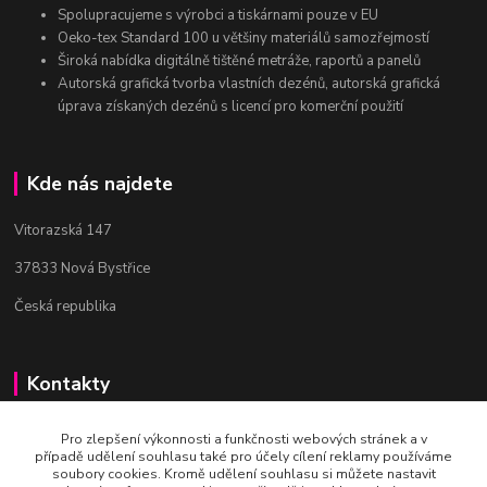
Spolupracujeme s výrobci a tiskárnami pouze v EU
Oeko-tex Standard 100 u většiny materiálů samozřejmostí
Široká nabídka digitálně tištěné metráže, raportů a panelů
Autorská grafická tvorba vlastních dezénů, autorská grafická
úprava získaných dezénů s licencí pro komerční použití
Kde nás najdete
Vitorazská 147
37833 Nová Bystřice
Česká republika
Kontakty
Bc. Věra Pospíchalová
Pro zlepšení výkonnosti a funkčnosti webových stránek a v
+420 608 223 558
případě udělení souhlasu také pro účely cílení reklamy používáme
(Po-Ne, 10-19 hod.)
soubory cookies. Kromě udělení souhlasu si můžete nastavit