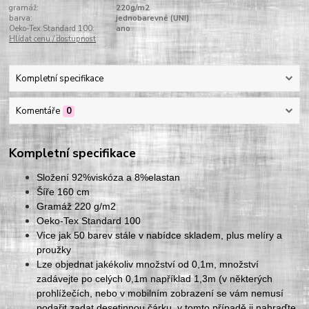
gramáž:
220g/m2
barva:
jednobarevné (UNI)
Oeko-Tex Standard 100:
ano
Hlídat cenu / dostupnost
Kompletní specifikace
Komentáře
0
Kompletní specifikace
Složení 92%viskóza a 8%elastan
Šíře 160 cm
Gramáž 220 g/m2
Oeko-Tex Standard 100
Více jak 50 barev stále v nabídce skladem, plus melíry a
proužky
Lze objednat jakékoliv množství od 0,1m, množství
zadávejte po celých 0,1m například 1,3m (v některých
prohlížečích, nebo v mobilním zobrazení se vám nemusí
podařit zadat desetinnou čárku, v tomto případě ji nahraďte