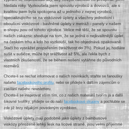
hledala roky. Vyzkoušela jsem spoustu výrobců a dovozců, ale s
kvalitou jsem byla spokojena až u jednoho z nejnej výrobců,
specializujícího se na viskózové úplety a všechny jednolícní i
oboulícní viskózové i bavlněné úplety v metráži i panely v našem
e-shopu jsou od tohoto výrobce. Velice mě těší, že se spoustu
našich zákaznic shoduje na tom, že se jedná o nejkvalitnější úplet
na českém trhu a kdo ho vyzkouší, tak ho objednává opakovaně.
Stačí ho vysrážet propařením (srážlivost do 3%). Pokud jej hodláte
sušit v sušičce, může být srážlivost až 5%, ale řekla bych z
vlastních zkušeností, že se během nošení vytáhne do původních
rozměrů.
Chcete-li se nechat informovat o našich novinkách, staňte se fanoušky
našeho
facebookového profilu
, nebo se přidejte k dalším zájemcům o
zasílání našeho newsletteru.
Chcete-li se inspirovat vším tím, co z našich materiálů tvořím já a další
šikovné tvořilky, přidejte se do naší
facebookové skupiny
a pochlubte se
zde již brzy nějakým povedeným výrobkem.
Viskózové úplety mají podobně jako úplety z bambusové
viskózy přirozeně lehký lesk na lícové straně, jsou velmi příjemné