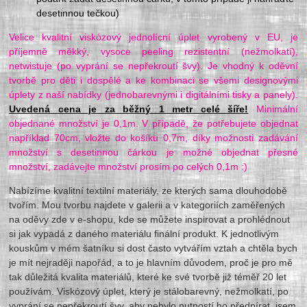
desetinnou tečkou)
Velice kvalitní viskózový jednolícní úplet vyrobený v EU, je
příjemně měkký, vysoce peeling rezistentní (nežmolkatí),
netwistuje (po vyprání se nepřekroutí švy). Je vhodný k oděvní
tvorbě pro děti i dospělé a ke kombinaci se všemi designovými
úplety z naší nabídky (jednobarevnými i digitálními tisky a panely).
Uvedená cena je za běžný 1 metr celé šíře!
Minimální
objednané množství je 0,1m. V případě, že potřebujete objednat
například 70cm, vložte do košíku 0,7m, díky možnosti zadávání
množství s desetinnou čárkou je možné objednat přesné
množství, zadávejte množství prosím po celých 0,1m :)
Nabízíme kvalitní textilní materiály, ze kterých sama dlouhodobě
tvořím. Mou tvorbu najdete v galerii a v kategoriích zaměřených
na oděvy zde v e-shopu, kde se můžete inspirovat a prohlédnout
si jak vypadá z daného materiálu finální produkt. K jednotlivým
kouskům v mém šatníku si dost často vytvářím vztah a chtěla bych
je mít nejraději napořád, a to je hlavním důvodem, proč je pro mě
tak důležitá kvalita materiálů, které ke své tvorbě již téměř 20 let
používám. Viskózový úplet, který je stálobarevný, nežmolkatí, po
vyprání se nepřekroutí švy, aby nebylo nutností ho předpírat, jsem