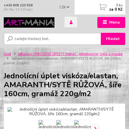
0
ks
+420 608 223 558
CZK
za
0 Kč
(Po-Ne, 10-19 hod.)
Menu
Hledat
Úvod
Jednolícní VISKÓZOVÉ ÚPLETY metráž - jednobarevné, melír a proužek
Jednolícní úplet viskóza/elastan, AMARANTH/SYTĚ RŮŽOVÁ, šíře 160cm,
gramáž 220g/m2
Jednolícní úplet viskóza/elastan,
AMARANTH/SYTĚ RŮŽOVÁ, šíře
160cm, gramáž 220g/m2