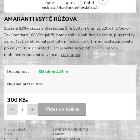
AMARANTH/SYTĚ RŮŽOVÁ
Složení 92%viskóza a 8%elastan Šíře 160 cm Gramáž 220 g/m2 Oeko-
Tex Standard 100 Více jak 50 barev stále v nabídce skladem, plus melíry
a proužky Lze objednat jakékoliv množství od 0,1m, množství zadávejte
po celých 0,1m například 1,3m (v některých prohlížečích, nebo v
mobilním zobrazení se vám n...
celý popis
Dostupnost
Skladem 1.15 m
Nejsme plátci DPH
300 Kč
/
m
Přidat do košíku
Číslo produktu:
6345 SJ AMARANTH
šířka:
160cm
materiál:
viskóza/elastan