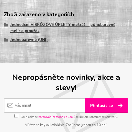
Zboží zařazeno v kategoriích
Jednolícní VISKÓZOVÉ ÚPLETY metráž - jednobarevné,
melír a proužek
Jednobarevné (UNI)
Nepropásněte novinky, akce a
slevy!
Přihlásit se
Souhlasím se
zpracováním osobních údajů
za účelem rozesílky newsletteru.
Můžete se kdykoli odhlásit. Zasíláme jednou za 10 dní.