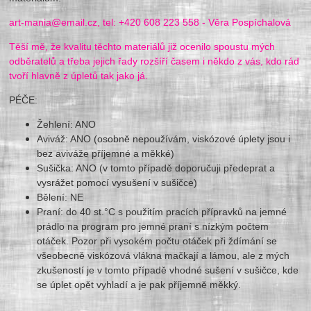
art-mania@email.cz, tel: +420 608 223 558 - Věra Pospíchalová
Těší mě, že kvalitu těchto materiálů již ocenilo spoustu mých
odběratelů a třeba jejich řady rozšíří časem i někdo z vás, kdo rád
tvoří hlavně z úpletů tak jako já.
PÉČE:
Žehlení: ANO
Aviváž: ANO (osobně nepoužívám, viskózové úplety jsou i
bez aviváže příjemné a měkké)
Sušička: ANO (v tomto případě doporučuji předeprat a
vysrážet pomocí vysušení v sušičce)
Bělení: NE
Praní: do 40 st.°C s použitím pracích přípravků na jemné
prádlo na program pro jemné praní s nízkým počtem
otáček. Pozor při vysokém počtu otáček při ždímání se
všeobecně viskózová vlákna mačkají a lámou, ale z mých
zkušeností je v tomto případě vhodné sušení v sušičce, kde
se úplet opět vyhladí a je pak příjemně měkký.